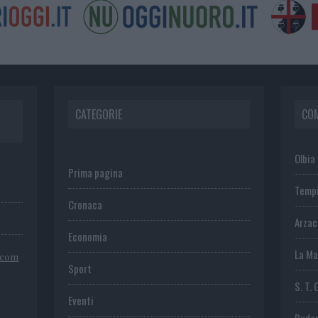
CATEGORIE
CO
Olbia
Prima pagina
Temp
Cronaca
Arza
Economia
La Ma
.com
Sport
S. T. 
Eventi