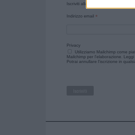
Iscriviti alla newsletter di Gallura O
*
Indirizzo email
Privacy
Utilizziamo Mailchimp come piatt
Mailchimp per l'elaborazione.
Leggi 
Potrai annullare l'iscrizione in qual