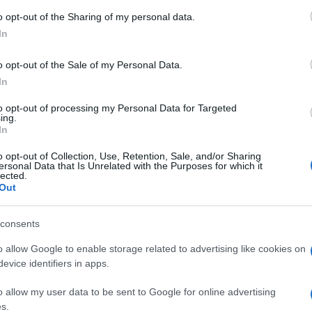
o opt-out of the Sharing of my personal data.
In
o opt-out of the Sale of my Personal Data.
In
to opt-out of processing my Personal Data for Targeted
dente
Prossimo articolo
ing.
In
o opt-out of Collection, Use, Retention, Sale, and/or Sharing
ersonal Data that Is Unrelated with the Purposes for which it
lected.
Out
consents
o allow Google to enable storage related to advertising like cookies on
evice identifiers in apps.
o allow my user data to be sent to Google for online advertising
s.