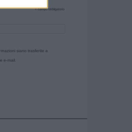
cate sul sito web!
*
campo obbligatorio
rmazioni siano trasferite a
e e-mail.