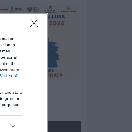
sonal or
ection to
ou may
 personal
out of the
 downstream
B’s List of
er and store
to grant or
ed purposes
ROLOGIE