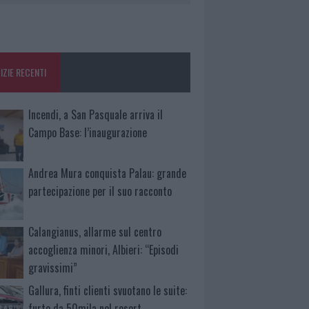
IZIE RECENTI
Incendi, a San Pasquale arriva il
Campo Base: l’inaugurazione
Andrea Mura conquista Palau: grande
partecipazione per il suo racconto
Calangianus, allarme sul centro
accoglienza minori, Albieri: “Episodi
gravissimi”
Gallura, finti clienti svuotano le suite:
furto da 50mila nel resort