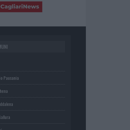
MUNI
io Pausania
chena
ddalena
Gallura