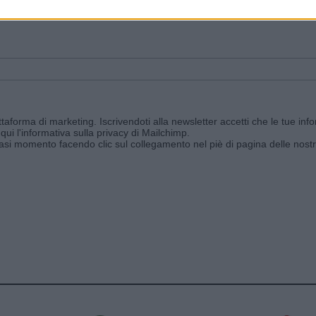
ggi e ricevi le nostre email periodiche contenenti le ultime notizie pubbli
aforma di marketing. Iscrivendoti alla newsletter accetti che le tue info
qui l'informativa sulla privacy di Mailchimp
.
siasi momento facendo clic sul collegamento nel piè di pagina delle nostr