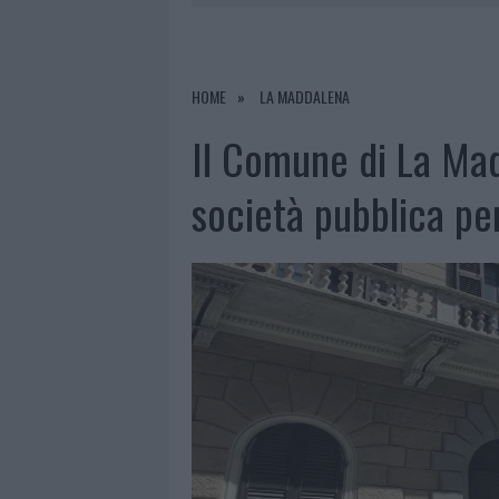
6 AGOSTO 2026
|
CALANGIANUS, ALLARME SUL CENT
6 AGOSTO 2026
|
GALLURA, FINTI CLIENTI SVUOTA
6 AGOSTO 2026
|
METEO OLBIA 7 AGOSTO, SOLE 
HOME
LA MADDALENA
6 AGOSTO 2026
|
INCENDI, A SAN PASQUALE ARRIV
Il Comune di La Ma
società pubblica per 