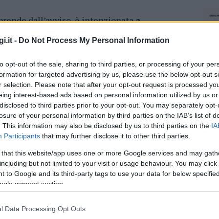
prende dall’avviso, è intenzionata
a
a costituzione di una società in house che
i.it -
Do Not Process My Personal Information
 nel servizio di gestione rifiuti. L’incontro,
 consiliare di piazza Garibaldi, è aperto a tutti i
to opt-out of the sale, sharing to third parties, or processing of your per
formation for targeted advertising by us, please use the below opt-out s
r selection. Please note that after your opt-out request is processed y
eing interest-based ads based on personal information utilized by us or
azionali?
disclosed to third parties prior to your opt-out. You may separately opt-
losure of your personal information by third parties on the IAB’s list of
 mese
cliccando
qui
. This information may also be disclosed by us to third parties on the
IA
Participants
that may further disclose it to other third parties.
 that this website/app uses one or more Google services and may gath
including but not limited to your visit or usage behaviour. You may click 
 to Google and its third-party tags to use your data for below specifi
do nella sezione
Login
dal menù del sito o
ogle consent section.
l Data Processing Opt Outs
NEC