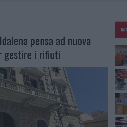
RO ACCOGLIENZA MINORI, ALBIERI: “EPISODI GRAVISSIMI”
NO LE SUITE: FURTO DA 50MILA NEL RESORT
E CALDO TORNANO PROTAGONISTI
NOT
A IL CAMPO BASE: L’INAUGURAZIONE
ddalena pensa ad nuova
gestire i rifiuti