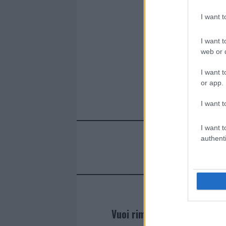
I want 
I want t
web or d
I want t
or app.
I want t
I want t
authenti
Vuoi rimanere sempre agg