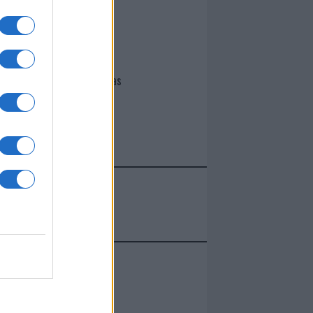
I nostri cari
Giovannimaria Cabras