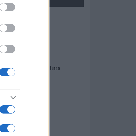
Mario Malu
Paolo Pinna
Martina Agostina Diturco
I nostri cari
I nostri cari