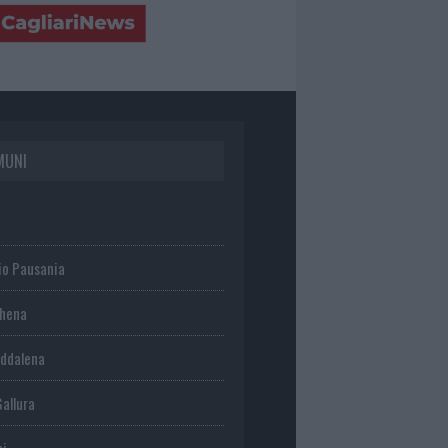
MUNI
io Pausania
chena
ddalena
Gallura