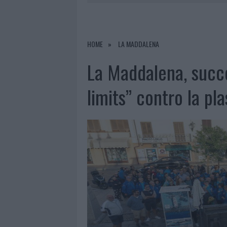
6 AGOSTO 2026
|
METEO OLBIA 7 A
6 AGOSTO 2026
|
INCENDI, A SAN PASQUALE ARRIV
6 AGOSTO 2026
|
ANDREA MURA CONQUISTA PALAU
HOME
LA MADDALENA
6 AGOSTO 2026
|
CALANGIANUS, ALLARME SUL CENT
La Maddalena, succ
limits” contro la pla