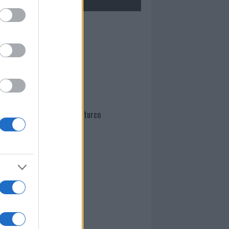
Mario Malu
Paolo Pinna
Martina Agostina Diturco
I nostri cari
I nostri cari