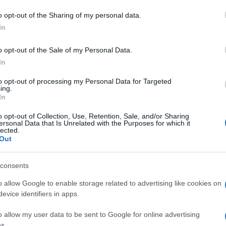
azionali?
o opt-out of the Sharing of my personal data.
In
 mese
cliccando
qui
o opt-out of the Sale of my Personal Data.
In
to opt-out of processing my Personal Data for Targeted
ing.
do nella sezione
Login
dal menù del sito o
In
o opt-out of Collection, Use, Retention, Sale, and/or Sharing
ersonal Data that Is Unrelated with the Purposes for which it
lected.
Out
io Lai
Federica Porcu
Luca Falchi
dalena
Vittorio Vanacore
consents
o allow Google to enable storage related to advertising like cookies on
evice identifiers in apps.
o allow my user data to be sent to Google for online advertising
s.