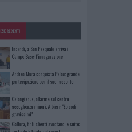
IZIE RECENTI
Incendi, a San Pasquale arriva il
Campo Base: l’inaugurazione
Andrea Mura conquista Palau: grande
partecipazione per il suo racconto
Calangianus, allarme sul centro
accoglienza minori, Albieri: “Episodi
gravissimi”
Gallura, finti clienti svuotano le suite:
furto da 50mila nel resort