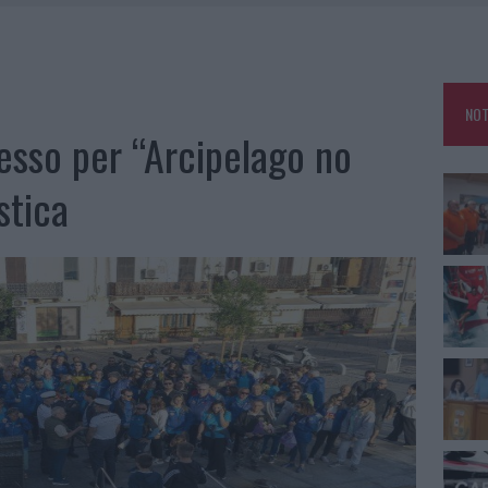
GOSTO, SOLE E CALDO TORNANO PROTAGONISTI
A IL CAMPO BASE: L’INAUGURAZIONE
: GRANDE PARTECIPAZIONE PER IL SUO RACCONTO
NOT
RO ACCOGLIENZA MINORI, ALBIERI: “EPISODI GRAVISSIMI”
esso per “Arcipelago no
stica