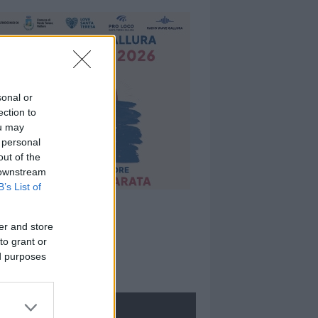
sonal or
ection to
ou may
 personal
out of the
 downstream
B’s List of
er and store
to grant or
ed purposes
ROLOGIE