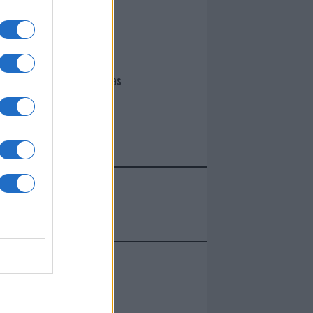
I nostri cari
Giovannimaria Cabras