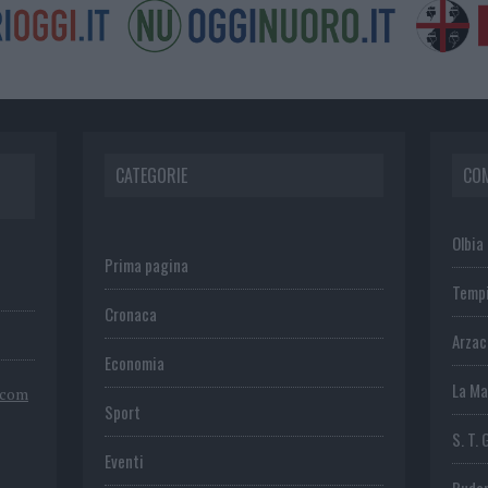
CATEGORIE
CO
Olbia
Prima pagina
Temp
Cronaca
Arza
Economia
La Ma
.com
Sport
S. T. 
Eventi