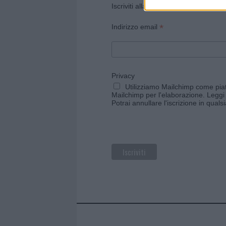
Iscriviti alla newsletter di Gallura O
*
Indirizzo email
Privacy
Utilizziamo Mailchimp come piatt
Mailchimp per l'elaborazione.
Leggi 
Potrai annullare l'iscrizione in qual