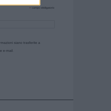
cate sul sito web!
*
campo obbligatorio
rmazioni siano trasferite a
e e-mail.