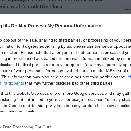
ni e realtà produttive locali.
to all’evento, tra cui il direttore marittimo di
andante della Guardia Costiera di La
i.it -
Do Not Process My Personal Information
l sindaco
Fabio Lai
, la vice
Federica Porcu
e il
to opt-out of the sale, sharing to third parties, or processing of your per
, le operazioni sono state supportate da
formation for targeted advertising by us, please use the below opt-out s
della Guardia Costiera e della Guardia di
r selection. Please note that after your opt-out request is processed y
olontari è stato offerto dalla compagnia
eing interest-based ads based on personal information utilized by us or
disclosed to third parties prior to your opt-out. You may separately opt-
losure of your personal information by third parties on the IAB’s list of
i, un
omaggio floreale
ha ricordato tre
. This information may also be disclosed by us to third parties on the
IA
i. Fondamentale è stato il contributo di
Participants
that may further disclose it to other third parties.
ri velici, che hanno reso possibile una giornata
 that this website/app uses one or more Google services and may gath
ontari. I dirigenti presenti hanno elogiato
including but not limited to your visit or usage behaviour. You may click 
a passione e il senso di appartenenza
della
 to Google and its third-party tags to use your data for below specifi
ogle consent section.
azioni concrete a favore dell’ambiente,
ipelago più pulito e sostenibile.
l Data Processing Opt Outs
NEC