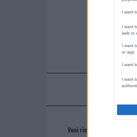
ce
it
te
at
a
Articolo prece
b
te
re
s
re
I want 
o
r
st
A
I want t
o
p
web or d
k
p
I want t
or app.
I want t
I want t
authenti
Vuoi rimanere sempre agg