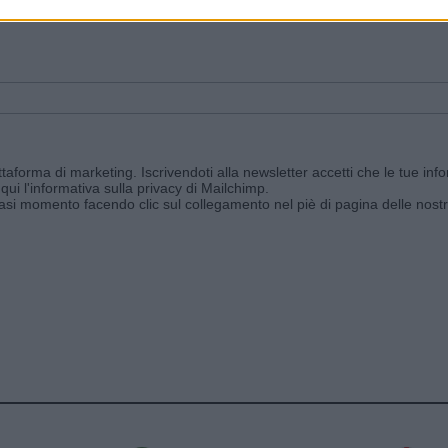
ggi e ricevi le nostre email periodiche contenenti le ultime notizie pubbli
aforma di marketing. Iscrivendoti alla newsletter accetti che le tue info
qui l'informativa sulla privacy di Mailchimp
.
siasi momento facendo clic sul collegamento nel piè di pagina delle nostr