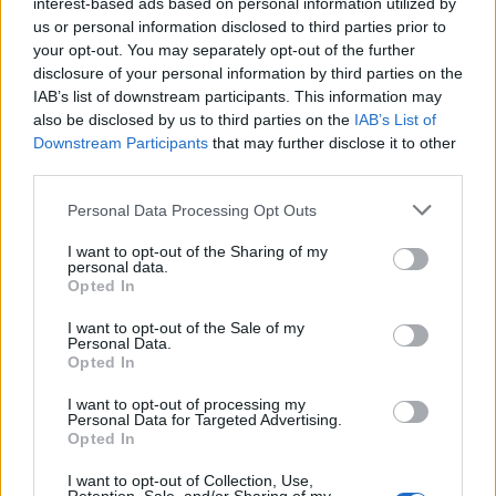
interest-based ads based on personal information utilized by
Polizia Olbia
Questura Sassari
us or personal information disclosed to third parties prior to
Sommozzatori Polizia Olbia
your opt-out. You may separately opt-out of the further
disclosure of your personal information by third parties on the
IAB’s list of downstream participants. This information may
Notizie in tempo reale?
also be disclosed by us to third parties on the
IAB’s List of
Entra nel canale telegram di
Downstream Participants
that may further disclose it to other
GalluraOggi.it
third parties.
Please note that this website/app uses one or more Google
Personal Data Processing Opt Outs
services and may gather and store information including but
not limited to your visit or usage behaviour. You may click to
I want to opt-out of the Sharing of my
Inviaci le tue segnalazioni,
personal data.
grant or deny consent to Google and its third-party tags to
Opted In
i tuoi video e le tue foto
use your data for below specified purposes in below Google
consent section.
Su WhatsApp al numero +39
I want to opt-out of the Sale of my
Personal Data.
345 356 7512
Opted In
I want to opt-out of processing my
Personal Data for Targeted Advertising.
Opted In
Ricevi le nostre ultime news
I want to opt-out of Collection, Use,