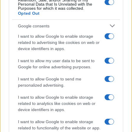
Retention, Sale, and/or Sharing of my
Personal Data that Is Unrelated with the
Purposes for which it was collected.
da
Google News
Opted Out
Google consents
Condividi l'articolo
I want to allow Google to enable storage
related to advertising like cookies on web or
F
T
Pi
W
S
device identifiers in apps.
a
w
n
h
h
I want to allow my user data to be sent to
ce
it
te
at
a
Google for online advertising purposes.
Articolo precedente
b
te
re
s
re
Prossimo articolo
I want to allow Google to send me
o
r
st
A
personalized advertising.
o
p
I want to allow Google to enable storage
NOTIZIE RECENTI
k
p
related to analytics like cookies on web or
device identifiers in apps.
Calangianus, dopo le polemiche il centro
I want to allow Google to enable storage
accoglienza minori chiude
related to functionality of the website or app.