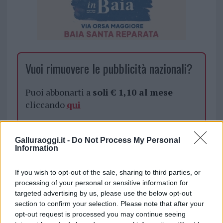
Vuoi rimuovere le pubblicità nazionali?
Puoi abbonarti a
soli € 1,10 al mese
cliccando
qui
Sei già abbonato?
Galluraoggi.it -
Do Not Process My Personal
Information
Puoi effettuare l'accesso andando nella
sezione
Login
dal menù del sito o
If you wish to opt-out of the sale, sharing to third parties, or
cliccando
qui
processing of your personal or sensitive information for
targeted advertising by us, please use the below opt-out
section to confirm your selection. Please note that after your
opt-out request is processed you may continue seeing
TEMI:
Aquabike Olbia
Notizie Olbia