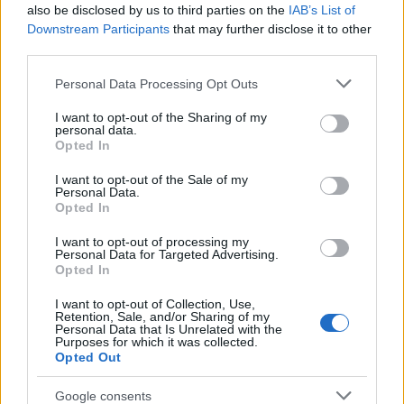
also be disclosed by us to third parties on the
IAB’s List of
Downstream Participants
that may further disclose it to other
third parties.
Please note that this website/app uses one or more Google
Personal Data Processing Opt Outs
NECROLOGIE
services and may gather and store information including but
not limited to your visit or usage behaviour. You may click to
I want to opt-out of the Sharing of my
personal data.
grant or deny consent to Google and its third-party tags to
Mario Malu
Opted In
use your data for below specified purposes in below Google
consent section.
I want to opt-out of the Sale of my
Personal Data.
Opted In
Paolo Pinna
I want to opt-out of processing my
Personal Data for Targeted Advertising.
Opted In
Martina Agostina Diturco
I want to opt-out of Collection, Use,
Retention, Sale, and/or Sharing of my
Personal Data that Is Unrelated with the
Purposes for which it was collected.
Opted Out
I nostri cari
Google consents