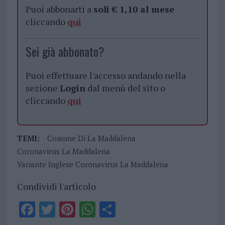
Puoi abbonarti a
soli € 1,10 al mese
cliccando
qui
Sei già abbonato?
Puoi effettuare l'accesso andando nella
sezione
Login
dal menù del sito o
cliccando
qui
TEMI:
Comune Di La Maddalena
Coronavirus La Maddalena
Variante Inglese Coronavirus La Maddalena
Condividi l'articolo
F
T
Pi
W
S