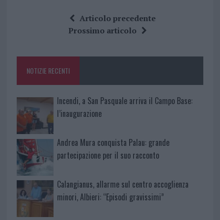
a
w
n
h
h
ce
it
te
at
a
Articolo precedente
b
te
re
s
re
Prossimo articolo
o
r
st
A
o
p
NOTIZIE RECENTI
k
p
Incendi, a San Pasquale arriva il Campo Base:
l’inaugurazione
Andrea Mura conquista Palau: grande
partecipazione per il suo racconto
Calangianus, allarme sul centro accoglienza
minori, Albieri: “Episodi gravissimi”