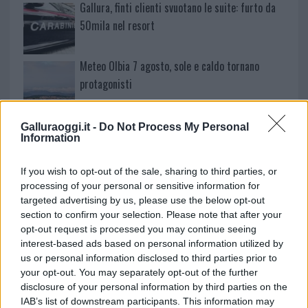
Gallura, finti clienti svuotano le suite: furto da
50mila nel resort
Meteo Olbia 7 agosto, sole e caldo tornano
protagonisti
Test tunnel Olbia: rampe chiuse ancora fino a
Galluraoggi.it -
Do Not Process My Personal
Information
fine agosto
If you wish to opt-out of the sale, sharing to third parties, or
Aggius conquista la classifica delle mete più
processing of your personal or sensitive information for
amate dell’estate 2026
targeted advertising by us, please use the below opt-out
section to confirm your selection. Please note that after your
opt-out request is processed you may continue seeing
interest-based ads based on personal information utilized by
us or personal information disclosed to third parties prior to
your opt-out. You may separately opt-out of the further
disclosure of your personal information by third parties on the
IAB’s list of downstream participants. This information may