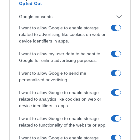
Opted Out
pe…
Incendi, a San Pasquale arriva il Campo Base:
Google consents
l’inaugurazione
I want to allow Google to enable storage
related to advertising like cookies on web or
device identifiers in apps.
Andrea Mura conquista Palau: grande
partecipazione per il suo racconto
I want to allow my user data to be sent to
Google for online advertising purposes.
Calangianus, allarme sul centro accoglienza
I want to allow Google to send me
minori, Albieri: “Episodi gravissimi”
personalized advertising.
I want to allow Google to enable storage
Gallura, finti clienti svuotano le suite: furto da
related to analytics like cookies on web or
50mila nel resort
device identifiers in apps.
I want to allow Google to enable storage
Meteo Olbia 7 agosto, sole e caldo tornano
related to functionality of the website or app.
protagonisti
I want to allow Google to enable storage