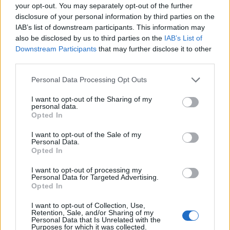
Vantaggi Coworking
your opt-out. You may separately opt-out of the further
disclosure of your personal information by third parties on the
Condividi l'articolo
IAB’s list of downstream participants. This information may
also be disclosed by us to third parties on the
IAB’s List of
F
T
Pi
W
S
Downstream Participants
that may further disclose it to other
a
w
n
h
h
third parties.
ce
it
te
at
a
Please note that this website/app uses one or more Google
Personal Data Processing Opt Outs
Articolo precedente
services and may gather and store information including but
b
te
re
s
re
Prossimo articolo
not limited to your visit or usage behaviour. You may click to
I want to opt-out of the Sharing of my
personal data.
o
r
st
A
grant or deny consent to Google and its third-party tags to
Opted In
use your data for below specified purposes in below Google
o
p
consent section.
I want to opt-out of the Sale of my
NOTIZIE RECENTI
k
p
Personal Data.
Opted In
Controlli all’aeroporto di Olbia, sequestrati
I want to opt-out of processing my
Personal Data for Targeted Advertising.
caviale e sabbia rubata
Opted In
I want to opt-out of Collection, Use,
Migliori cliniche di estetica medicale avanzata
Retention, Sale, and/or Sharing of my
Personal Data that Is Unrelated with the
in Europa: classifica dei 5 centri di riferimento
Purposes for which it was collected.