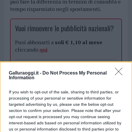
può fare la differenza in termini di comodità e
tempo risparmiato negli spostamenti.
Vuoi rimuovere le pubblicità nazionali?
Puoi abbonarti a
soli € 1,10 al mese
cliccando
qui
Sei già abbonato?
Galluraoggi.it -
Do Not Process My Personal
Information
Puoi effettuare l'accesso andando nella
sezione
Login
dal menù del sito o
If you wish to opt-out of the sale, sharing to third parties, or
cliccando
qui
processing of your personal or sensitive information for
targeted advertising by us, please use the below opt-out
section to confirm your selection. Please note that after your
opt-out request is processed you may continue seeing
TEMI:
Coworking
Coworking Lavoro
interest-based ads based on personal information utilized by
Rete Professionale
Spazio Coworking
us or personal information disclosed to third parties prior to