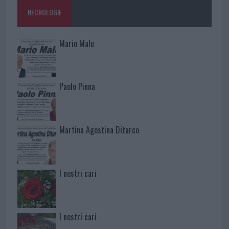
NECROLOGIE
Mario Malu
Paolo Pinna
Martina Agostina Diturco
I nostri cari
I nostri cari