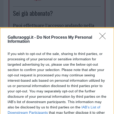
Sei già abbonato?
Puoi effettuare l'accesso andando nella
sezione
Login
dal menù del sito o
cliccando
qui
Galluraoggi.it -
Do Not Process My Personal
Information
If you wish to opt-out of the sale, sharing to third parties, or
TEMI:
Lavoro Sardegna
processing of your personal or sensitive information for
targeted advertising by us, please use the below opt-out
Inviaci le tue segnalazioni,
section to confirm your selection. Please note that after your
i tuoi video e le tue foto
opt-out request is processed you may continue seeing
interest-based ads based on personal information utilized by
Su WhatsApp al numero +39
us or personal information disclosed to third parties prior to
345 356 7512
your opt-out. You may separately opt-out of the further
disclosure of your personal information by third parties on the
IAB’s list of downstream participants. This information may
also be disclosed by us to third parties on the
IAB’s List of
Downstream Participants
that may further disclose it to other
Notizie in tempo reale?