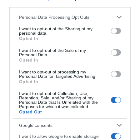
third parties.
Entra nel canale telegram di
GalluraOggi.it
Please note that this website/app uses one or more Google
Personal Data Processing Opt Outs
services and may gather and store information including but
not limited to your visit or usage behaviour. You may click to
I want to opt-out of the Sharing of my
personal data.
grant or deny consent to Google and its third-party tags to
Opted In
use your data for below specified purposes in below Google
consent section.
Ricevi le nostre ultime news
I want to opt-out of the Sale of my
Personal Data.
Opted In
da
Google News
I want to opt-out of processing my
Personal Data for Targeted Advertising.
Opted In
Condividi l'articolo
I want to opt-out of Collection, Use,
Retention, Sale, and/or Sharing of my
Personal Data that Is Unrelated with the
F
T
Pi
W
S
Purposes for which it was collected.
Opted Out
a
w
n
h
h
ce
it
te
at
a
Google consents
Articolo precedente
b
te
re
s
re
Prossimo articolo
I want to allow Google to enable storage