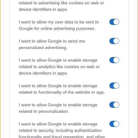
o
r
st
A
related to advertising like cookies on web or
device identifiers in apps.
o
p
NOTIZIE RECENTI
I want to allow my user data to be sent to
k
p
Google for online advertising purposes.
Auto prende fuoco sulla strada statale 125 a
I want to allow Google to send me
Olbia, cosa è successo
personalized advertising.
I want to allow Google to enable storage
Incidente sulla 125 a Olbia, due auto coinvolte:
related to analytics like cookies on web or
danni ingenti
device identifiers in apps.
I want to allow Google to enable storage
Auto finisce contro un muretto, un ferito ad
related to functionality of the website or app.
Arzachena
I want to allow Google to enable storage
related to personalization.
Incidente a Baia Sardinia, scontro tra auto e
I want to allow Google to enable storage
moto: un ferito
related to security, including authentication
functionality and fraud prevention, and other