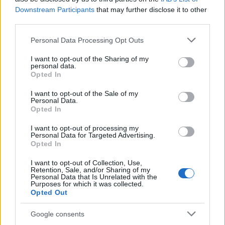
Downstream Participants
that may further disclose it to other
third parties.
NECROLOGIE
Please note that this website/app uses one or more Google
Personal Data Processing Opt Outs
services and may gather and store information including but
not limited to your visit or usage behaviour. You may click to
I want to opt-out of the Sharing of my
Mario Malu
personal data.
grant or deny consent to Google and its third-party tags to
Opted In
use your data for below specified purposes in below Google
consent section.
I want to opt-out of the Sale of my
Personal Data.
Paolo Pinna
Opted In
I want to opt-out of processing my
Personal Data for Targeted Advertising.
Opted In
Martina Agostina Diturco
I want to opt-out of Collection, Use,
Retention, Sale, and/or Sharing of my
Personal Data that Is Unrelated with the
Purposes for which it was collected.
Opted Out
I nostri cari
Google consents