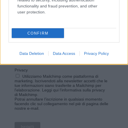
related to security, including authentication
functionality and fraud prevention, and other
user protection.
Vuoi rimanere sempre aggiornato?
Iscriviti alla newsletter di Gallura Oggi e ricevi le nostre
email periodiche contenenti le ultime notizie pubblicate
CONFIRM
sul sito web!
*
campo obbligatorio
*
Indirizzo email
Data Deletion
Data Access
Privacy Policy
Privacy
Utilizziamo Mailchimp come piattaforma di
marketing. Iscrivendoti alla newsletter accetti che le
tue informazioni siano trasferite a Mailchimp per
l'elaborazione.
Leggi qui l'informativa sulla privacy
di Mailchimp
.
Potrai annullare l'iscrizione in qualsiasi momento
facendo clic sul collegamento nel piè di pagina delle
nostre e-mail.