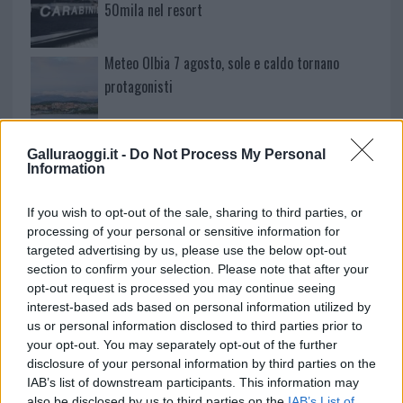
50mila nel resort
Meteo Olbia 7 agosto, sole e caldo tornano
protagonisti
Test tunnel Olbia: rampe chiuse ancora fino a
Galluraoggi.it -
Do Not Process My Personal
fine agosto
Information
Aggius conquista la classifica delle mete più
If you wish to opt-out of the sale, sharing to third parties, or
processing of your personal or sensitive information for
amate dell’estate 2026
targeted advertising by us, please use the below opt-out
section to confirm your selection. Please note that after your
opt-out request is processed you may continue seeing
interest-based ads based on personal information utilized by
us or personal information disclosed to third parties prior to
your opt-out. You may separately opt-out of the further
disclosure of your personal information by third parties on the
IAB’s list of downstream participants. This information may
also be disclosed by us to third parties on the
IAB’s List of