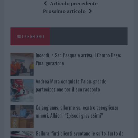
ce
it
te
at
a
Articolo precedente
b
te
re
s
re
Prossimo articolo
o
r
st
A
o
p
NOTIZIE RECENTI
k
p
Incendi, a San Pasquale arriva il Campo Base:
l’inaugurazione
Andrea Mura conquista Palau: grande
partecipazione per il suo racconto
Calangianus, allarme sul centro accoglienza
minori, Albieri: “Episodi gravissimi”
Gallura, finti clienti svuotano le suite: furto da