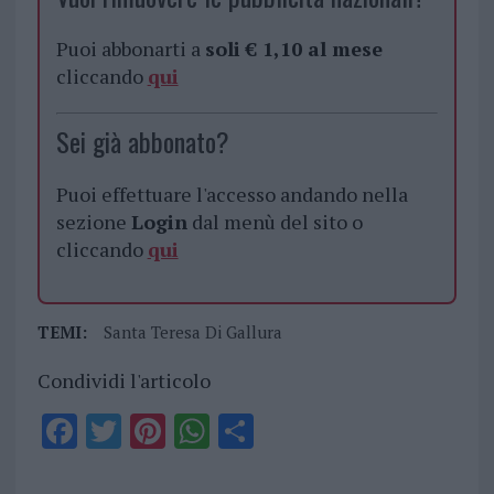
Puoi abbonarti a
soli € 1,10 al mese
cliccando
qui
Sei già abbonato?
Puoi effettuare l'accesso andando nella
sezione
Login
dal menù del sito o
cliccando
qui
TEMI:
Santa Teresa Di Gallura
Condividi l'articolo
F
T
Pi
W
S
a
w
n
h
h