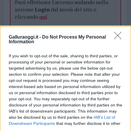
Puoi effettuare l'accesso andando nella
sezione
Login
dal menù del sito o
cliccando
qui
Galluraoggi.it -
Do Not Process My Personal
TEMI:
Cerco Lavoro Olbia
Lavoro Gallura
Information
Lavoro Olbia
Notizie Gallura
Notizie Olbia
Offerte Lavoro Gallura
Offerte Lavoro Olbia
If you wish to opt-out of the sale, sharing to third parties, or
processing of your personal or sensitive information for
Inviaci le tue segnalazioni,
targeted advertising by us, please use the below opt-out
i tuoi video e le tue foto
section to confirm your selection. Please note that after your
opt-out request is processed you may continue seeing
Su WhatsApp al numero +39
interest-based ads based on personal information utilized by
345 356 7512
us or personal information disclosed to third parties prior to
your opt-out. You may separately opt-out of the further
disclosure of your personal information by third parties on the
IAB’s list of downstream participants. This information may
also be disclosed by us to third parties on the
IAB’s List of
Notizie in tempo reale?
Downstream Participants
that may further disclose it to other
Entra nel canale telegram di
third parties.