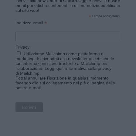
Iscriviti alla newsletter di Gallura Oggi e ricevi le nostre
email periodiche contenenti le ultime notizie pubblicate
sul sito web!
*
campo obbligatorio
*
Indirizzo email
Privacy
Utilizziamo Mailchimp come piattaforma di
marketing. Iscrivendoti alla newsletter accetti che le
tue informazioni siano trasferite a Mailchimp per
l'elaborazione.
Leggi qui l'informativa sulla privacy
di Mailchimp
.
Potrai annullare l'iscrizione in qualsiasi momento
facendo clic sul collegamento nel piè di pagina delle
nostre e-mail.