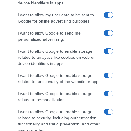
o
p
device identifiers in apps.
NOTIZIE RECENTI
k
p
I want to allow my user data to be sent to
Google for online advertising purposes.
Controlli rafforzati in Costa Smeralda, 20
arresti e 135 denunce
I want to allow Google to send me
personalized advertising.
Tre milioni di euro dalla Provincia Gallura per
I want to allow Google to enable storage
nuove aule nelle scuole di Olbia
related to analytics like cookies on web or
device identifiers in apps.
Incidente sulla provinciale 125, paura tra Olbia e
I want to allow Google to enable storage
related to functionality of the website or app.
Arzachena
I want to allow Google to enable storage
Incidente sulla strada provinciale ad Arzachena,
related to personalization.
un ferito
I want to allow Google to enable storage
related to security, including authentication
functionality and fraud prevention, and other
Sangue, musica e solidarietà con Avis Olbia al
user protection.