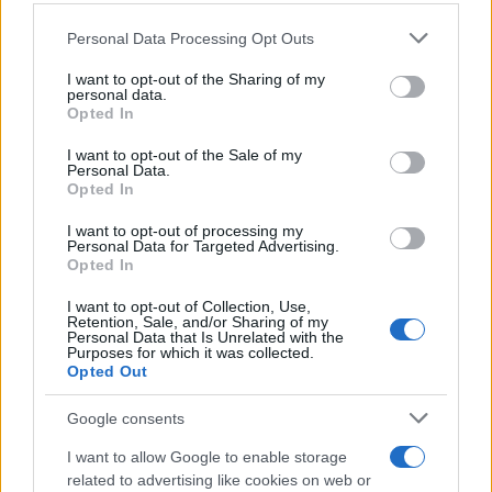
GalluraOggi.it
Please note that this website/app uses one or more Google
Personal Data Processing Opt Outs
services and may gather and store information including but
not limited to your visit or usage behaviour. You may click to
I want to opt-out of the Sharing of my
personal data.
grant or deny consent to Google and its third-party tags to
Opted In
use your data for below specified purposes in below Google
Ricevi le nostre ultime news
consent section.
I want to opt-out of the Sale of my
Personal Data.
Opted In
da
Google News
I want to opt-out of processing my
Personal Data for Targeted Advertising.
Opted In
Condividi l'articolo
I want to opt-out of Collection, Use,
F
T
Pi
W
S
Retention, Sale, and/or Sharing of my
Personal Data that Is Unrelated with the
a
w
n
h
h
Purposes for which it was collected.
Opted Out
ce
it
te
at
a
Articolo precedente
Google consents
b
te
re
s
re
Prossimo articolo
o
r
st
A
I want to allow Google to enable storage
related to advertising like cookies on web or