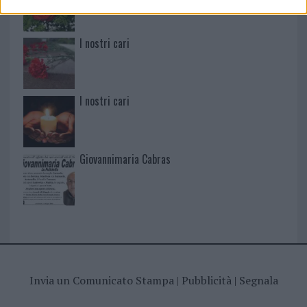
I nostri cari
I nostri cari
Giovannimaria Cabras
Invia un Comunicato Stampa
|
Pubblicità
|
Segnala