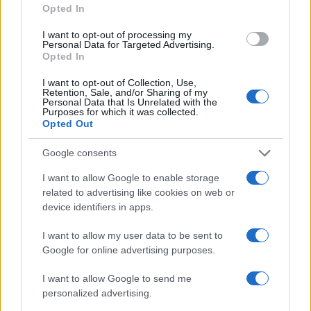
Opted In
La Maddalena, festa per i 30 anni del Diving
center di Tegge
I want to opt-out of processing my
Personal Data for Targeted Advertising.
Opted In
Esce di strada con l’auto ad Arzachena: ferito il
I want to opt-out of Collection, Use,
conducente
Retention, Sale, and/or Sharing of my
Personal Data that Is Unrelated with the
Purposes for which it was collected.
Opted Out
Turiste si perdono a Tavolara: salvate dai vigili
del fuoco
Google consents
I want to allow Google to enable storage
Meteo Olbia 6 agosto, migliora il tempo in
related to advertising like cookies on web or
device identifiers in apps.
Gallura
I want to allow my user data to be sent to
Google for online advertising purposes.
I want to allow Google to send me
personalized advertising.