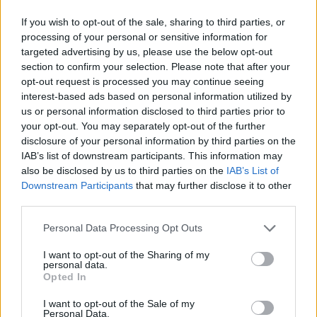
a
w
n
h
h
If you wish to opt-out of the sale, sharing to third parties, or
ce
it
te
at
a
Articolo precedente
processing of your personal or sensitive information for
b
te
re
s
re
Prossimo articolo
targeted advertising by us, please use the below opt-out
section to confirm your selection. Please note that after your
o
r
st
A
opt-out request is processed you may continue seeing
o
p
interest-based ads based on personal information utilized by
NOTIZIE RECENTI
us or personal information disclosed to third parties prior to
k
p
your opt-out. You may separately opt-out of the further
disclosure of your personal information by third parties on the
Nuovo sportello rifiuti a Palau, una svolta per gli
IAB’s list of downstream participants. This information may
utenti
also be disclosed by us to third parties on the
IAB’s List of
Downstream Participants
that may further disclose it to other
third parties.
Migliori agenzie per l’Attestazione SOA in Italia:
Please note that this website/app uses one or more Google
Personal Data Processing Opt Outs
lista delle 4 realtà più efficienti nella g…
services and may gather and store information including but
not limited to your visit or usage behaviour. You may click to
I want to opt-out of the Sharing of my
personal data.
grant or deny consent to Google and its third-party tags to
“Sul filo del discorso”: sold out ad Olbia per il
Opted In
use your data for below specified purposes in below Google
reading su Atzeni
consent section.
I want to opt-out of the Sale of my
Personal Data.