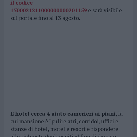
il codice
1500021211000000000201159
e sarà visibile
sul portale fino al 13 agosto.
L’hotel cerca 4 aiuto camerieri ai piani
, la
cui mansione è “pulire atri, corridoi, uffici e
stanze di hotel, motel e resort e rispondere
alle richieste degli ospiti al fine di dare un