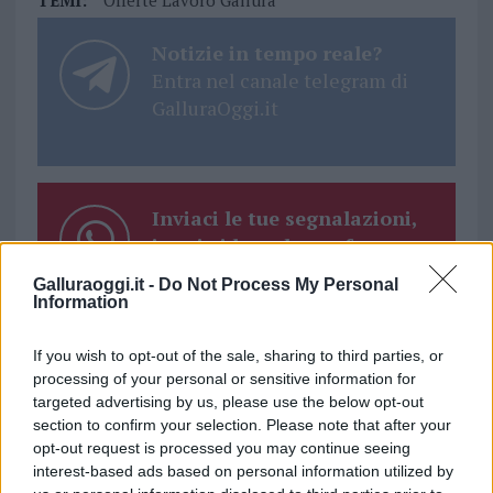
TEMI:
Offerte Lavoro Gallura
Notizie in tempo reale?
Entra nel canale telegram di
GalluraOggi.it
Inviaci le tue segnalazioni,
i tuoi video e le tue foto
Su WhatsApp al numero +39
Galluraoggi.it -
Do Not Process My Personal
345 356 7512
Information
If you wish to opt-out of the sale, sharing to third parties, or
processing of your personal or sensitive information for
targeted advertising by us, please use the below opt-out
Ricevi le nostre ultime news
section to confirm your selection. Please note that after your
opt-out request is processed you may continue seeing
interest-based ads based on personal information utilized by
da
Google News