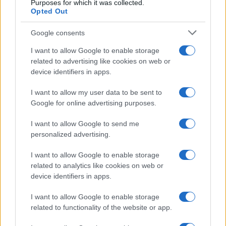
Purposes for which it was collected.
Opted Out
Google consents
Salmo finisce in ospedale a Catania, ma il tour
va avanti: “Sicilia, ci sono”
I want to allow Google to enable storage
related to advertising like cookies on web or
device identifiers in apps.
Jovanotti, Gabry Ponte e Alfa: Olbia ombelico del
mondo per una notte
I want to allow my user data to be sent to
Google for online advertising purposes.
Giorgia Meloni a La Maddalena, la vicesindaco:
I want to allow Google to send me
personalized advertising.
“Orgoglio e discrezione per visita privata̶…
I want to allow Google to enable storage
Incendio nella notte a Olbia, a fuoco due furgoni
related to analytics like cookies on web or
device identifiers in apps.
I want to allow Google to enable storage
A fuoco un deposito con bombole, intervento dei
related to functionality of the website or app.
vigili del fuoco a Rudalza