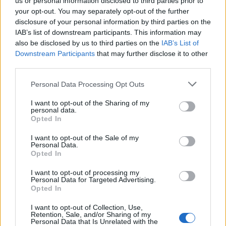
us or personal information disclosed to third parties prior to
your opt-out. You may separately opt-out of the further
disclosure of your personal information by third parties on the
IAB’s list of downstream participants. This information may
Condividi l'articolo
also be disclosed by us to third parties on the
IAB’s List of
F
T
Pi
W
S
Downstream Participants
that may further disclose it to other
third parties.
a
w
n
h
h
Please note that this website/app uses one or more Google
Personal Data Processing Opt Outs
ce
it
te
at
a
Articolo precedente
services and may gather and store information including but
b
te
re
s
re
not limited to your visit or usage behaviour. You may click to
I want to opt-out of the Sharing of my
Prossimo articolo
personal data.
grant or deny consent to Google and its third-party tags to
o
r
st
A
Opted In
use your data for below specified purposes in below Google
o
p
consent section.
I want to opt-out of the Sale of my
Personal Data.
NOTIZIE RECENTI
k
p
Opted In
I want to opt-out of processing my
Sangue, musica e solidarietà con Avis Olbia al
Personal Data for Targeted Advertising.
Opted In
Delta Center
I want to opt-out of Collection, Use,
Retention, Sale, and/or Sharing of my
Meteo Olbia 9 agosto, temperature in calo
Personal Data that Is Unrelated with the