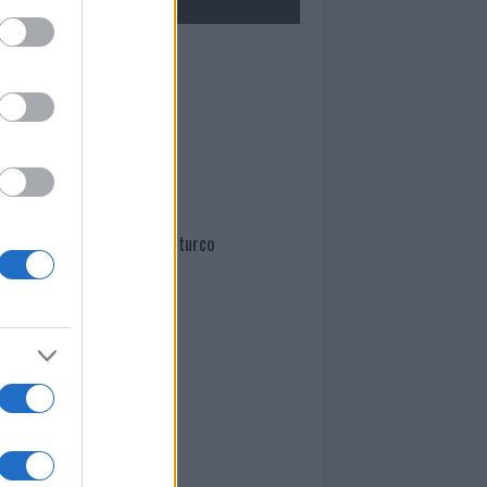
Mario Malu
Paolo Pinna
Martina Agostina Diturco
I nostri cari
I nostri cari