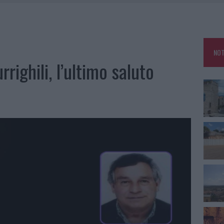
TE ALL’ALBA: FERITO IL CONDUCENTE
CA DELLE METE PIÙ AMATE DELL’ESTATE 2026
ARMORA, PARCHEGGIO PROVVISORIO A LA MADDALENA
NOT
FALSI INCARICATI BUSSANO ALLE PORTE
righili, l’ultimo saluto