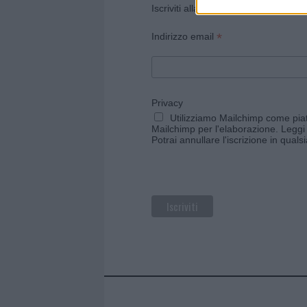
Iscriviti alla newsletter di Gallura O
*
Indirizzo email
Privacy
Utilizziamo Mailchimp come piatt
Mailchimp per l'elaborazione.
Leggi 
Potrai annullare l'iscrizione in qual