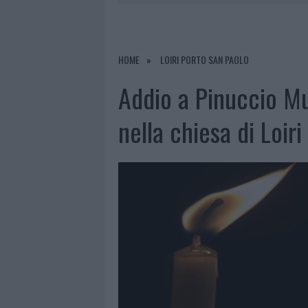
6 AGOSTO 2026
|
STRADA SASSARI-OLBIA, INCIDEN
6 AGOSTO 2026
|
AGGIUS CONQUISTA LA CLASSIFI
6 AGOSTO 2026
|
NUOVI POSTI AUTO IN VIA LA M
HOME
LOIRI PORTO SAN PAOLO
6 AGOSTO 2026
|
ALLARME TRUFFE A BERCHIDDA, 
Addio a Pinuccio Mur
nella chiesa di Loiri