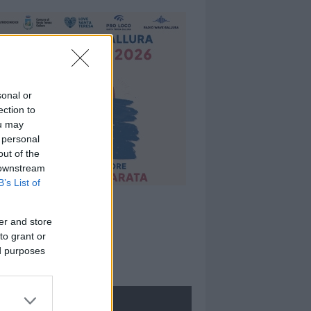
sonal or
ection to
ou may
 personal
out of the
 downstream
B’s List of
er and store
to grant or
ed purposes
ROLOGIE