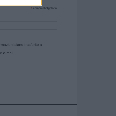
cate sul sito web!
*
campo obbligatorio
rmazioni siano trasferite a
e e-mail.