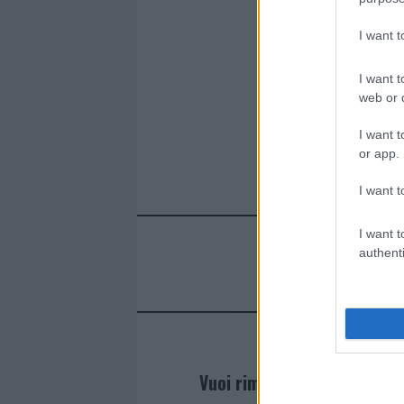
ce
it
te
at
a
Articolo prece
I want 
b
te
re
s
re
o
r
st
A
I want t
o
p
web or d
k
p
I want t
or app.
I want t
I want t
authenti
Vuoi rimanere sempre agg