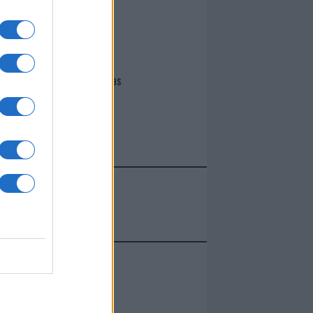
I nostri cari
Giovannimaria Cabras