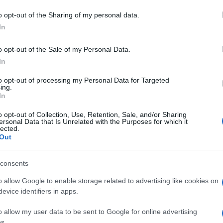
o opt-out of the Sharing of my personal data.
azionali?
In
o opt-out of the Sale of my Personal Data.
 mese
cliccando
qui
In
to opt-out of processing my Personal Data for Targeted
ing.
In
do nella sezione
Login
dal menù del sito o
o opt-out of Collection, Use, Retention, Sale, and/or Sharing
ersonal Data that Is Unrelated with the Purposes for which it
lected.
Out
Pinuccio Murrighili
consents
o allow Google to enable storage related to advertising like cookies on
evice identifiers in apps.
o allow my user data to be sent to Google for online advertising
s.