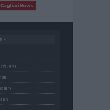
MUNI
io Pausania
chena
ddalena
Gallura