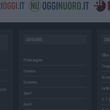
CATEGORIE
CO
Olbia
Prima pagina
Temp
Cronaca
Arza
Economia
La Ma
.com
Sport
S. T. 
Eventi