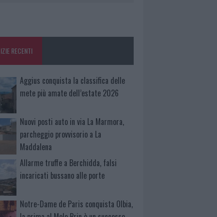
IZIE RECENTI
Aggius conquista la classifica delle
mete più amate dell’estate 2026
Nuovi posti auto in via La Marmora,
parcheggio provvisorio a La
Maddalena
Allarme truffe a Berchidda, falsi
incaricati bussano alle porte
Notre-Dame de Paris conquista Olbia,
la prima al Molo Brin è un successo