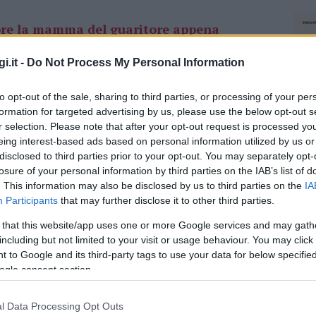
re la mamma del guaritore appena
i
.
i.it -
Do Not Process My Personal Information
to opt-out of the sale, sharing to third parties, or processing of your per
formation for targeted advertising by us, please use the below opt-out s
la figlia Emanuela, il genero Alberto e la nipote
r selection. Please note that after your opt-out request is processed y
 sempre il ricordo. La sua memoria sarà
eing interest-based ads based on personal information utilized by us or
la Maddalena e nei suoi fratelli Gavino con
disclosed to third parties prior to your opt-out. You may separately opt-
losure of your personal information by third parties on the IAB’s list of
 nelle cognate Raimonda e Rosa con Gerolamo,
. This information may also be disclosed by us to third parties on the
IA
renti
che lo piangono con grande dolore.
Participants
that may further disclose it to other third parties.
an Pietro e Sant’Isidoro.
 that this website/app uses one or more Google services and may gath
including but not limited to your visit or usage behaviour. You may click 
 to Google and its third-party tags to use your data for below specifi
arzo alle ore 16 nella
chiesa di San Pietro e
ogle consent section.
sua abitazione in via Antioco Casula, 2, nella
i suffragio, la salma sarà trasportata al Tempio
l Data Processing Opt Outs
NEC
irà il suo cammino.