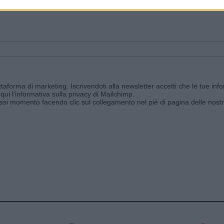
ggi e ricevi le nostre email periodiche contenenti le ultime notizie pubbli
aforma di marketing. Iscrivendoti alla newsletter accetti che le tue info
qui l'informativa sulla privacy di Mailchimp
.
siasi momento facendo clic sul collegamento nel piè di pagina delle nostr