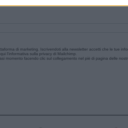
ggi e ricevi le nostre email periodiche contenenti le ultime notizie pubbli
aforma di marketing. Iscrivendoti alla newsletter accetti che le tue info
qui l'informativa sulla privacy di Mailchimp
.
siasi momento facendo clic sul collegamento nel piè di pagina delle nostr