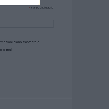
cate sul sito web!
*
campo obbligatorio
rmazioni siano trasferite a
e e-mail.