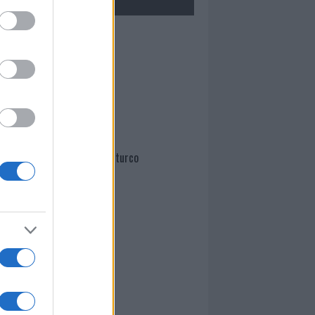
Mario Malu
Paolo Pinna
Martina Agostina Diturco
I nostri cari
I nostri cari