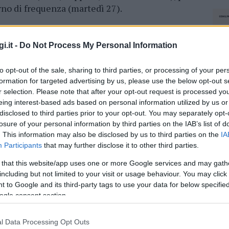
orno di frequenza (martedì 27).
azionali?
i.it -
Do Not Process My Personal Information
 mese
cliccando
qui
to opt-out of the sale, sharing to third parties, or processing of your per
formation for targeted advertising by us, please use the below opt-out s
r selection. Please note that after your opt-out request is processed y
eing interest-based ads based on personal information utilized by us or
disclosed to third parties prior to your opt-out. You may separately opt-
do nella sezione
Login
dal menù del sito o
losure of your personal information by third parties on the IAB’s list of
. This information may also be disclosed by us to third parties on the
IA
Participants
that may further disclose it to other third parties.
 that this website/app uses one or more Google services and may gath
lo
Coronavirus Loiri
Scuola Loiri
including but not limited to your visit or usage behaviour. You may click 
 to Google and its third-party tags to use your data for below specifi
ogle consent section.
l Data Processing Opt Outs
NEC