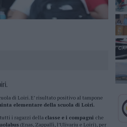
iri.
uola di Loiri. E’ risultato positivo al tampone
inta elementare della scuola di Loiri.
tutti i ragazzi della
classe e i compagni
che
cuolabus
(Enas, Zappallì, l’Ulivariu e Loiri), per