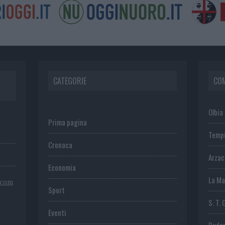
CATEGORIE
CO
Olbia
Prima pagina
Temp
Cronaca
Arza
Economia
La Ma
.com
Sport
S. T. 
Eventi