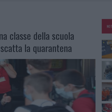
RO ACCOGLIENZA MINORI, ALBIERI: “EPISODI GRAVISSIMI”
LBIA, SEQUESTRATI CAVIALE E SABBIA RUBATA
MEDICALE AVANZATA IN EUROPA: CLASSIFICA DEI 5 CENTRI DI RIFERIMENTO
NOT
na classe della scuola
A IL CAMPO BASE: L’INAUGURAZIONE
 scatta la quarantena