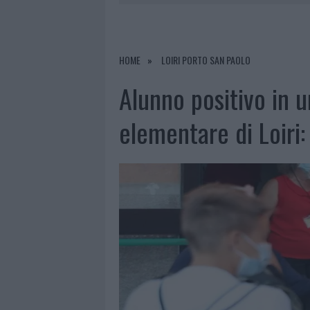
6 AGOSTO 2026
|
CALANGIANUS, ALLARME SUL CENT
7 AGOSTO 2026
|
CONTROLLI ALL’AEROPORTO DI O
7 AGOSTO 2026
|
MIGLIORI CLINICHE DI ESTETICA 
HOME
LOIRI PORTO SAN PAOLO
PER I TRATTAMENTI LASER NON INVASIVI
Alunno positivo in u
6 AGOSTO 2026
|
INCENDI, A SAN PASQUALE ARRIV
elementare di Loiri: