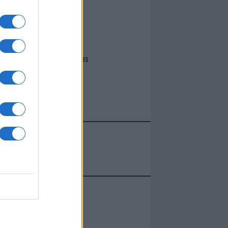
I nostri cari
Giovannimaria Cabras