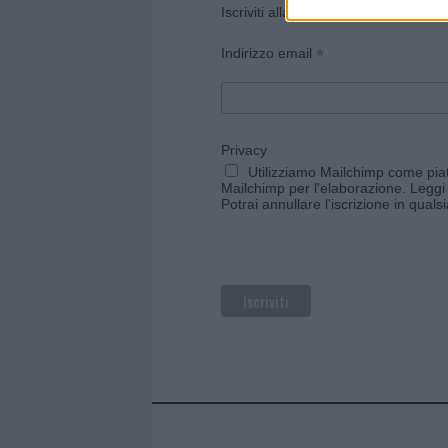
Iscriviti alla newsletter di Gallura O
*
Indirizzo email
Privacy
Utilizziamo Mailchimp come piatt
Mailchimp per l'elaborazione.
Leggi 
Potrai annullare l'iscrizione in qual