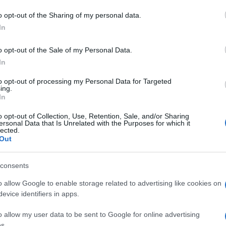
o opt-out of the Sharing of my personal data.
dente
Prossimo articolo
In
o opt-out of the Sale of my Personal Data.
In
to opt-out of processing my Personal Data for Targeted
ing.
In
o opt-out of Collection, Use, Retention, Sale, and/or Sharing
ersonal Data that Is Unrelated with the Purposes for which it
lected.
Out
consents
o allow Google to enable storage related to advertising like cookies on
evice identifiers in apps.
o allow my user data to be sent to Google for online advertising
s.