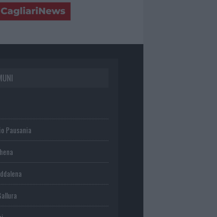
MUNI
io Pausania
chena
ddalena
Gallura