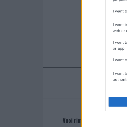
I want 
I want t
web or d
I want t
or app.
I want t
I want t
authenti
Vuoi rimanere sempre agg