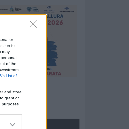
sonal or
ection to
ou may
 personal
out of the
 downstream
B’s List of
er and store
to grant or
ed purposes
ROLOGIE