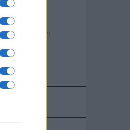
I nostri cari
Giovannimaria Cabras