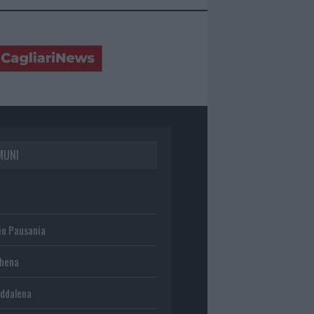
MUNI
io Pausania
chena
ddalena