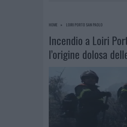
7 AGOSTO 2026
|
OLBIA, DIVIETO DI SOSTA CONT
7 AGOSTO 2026
|
PAUSA CAFFÈ IMPECCABILE: COME 
7 AGOSTO 2026
|
MONTE PINO, LA FINE DI UN LUN
HOME
LOIRI PORTO SAN PAOLO
7 AGOSTO 2026
|
MICHELLE HUNZIKER IN GALLURA,
Incendio a Loiri Por
l’origine dolosa del