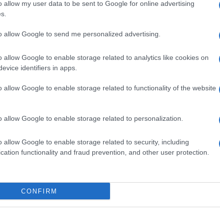
o allow my user data to be sent to Google for online advertising
s.
ime news da
Google News
to allow Google to send me personalized advertising.
o allow Google to enable storage related to analytics like cookies on
evice identifiers in apps.
o allow Google to enable storage related to functionality of the website
dente
Prossimo articolo
o allow Google to enable storage related to personalization.
o allow Google to enable storage related to security, including
cation functionality and fraud prevention, and other user protection.
Invia un Comunicato Stampa
|
Pubblicità
|
Segnala
CONFIRM