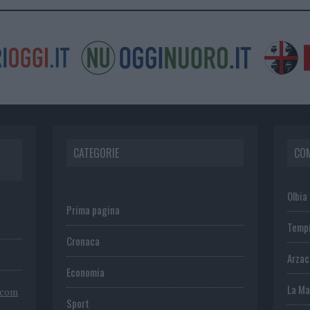
CATEGORIE
CO
Olbia
Prima pagina
Temp
Cronaca
Arza
Economia
La Ma
.com
Sport