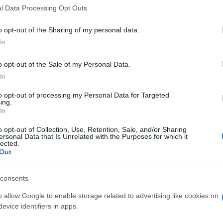
l Data Processing Opt Outs
o opt-out of the Sharing of my personal data.
do nella sezione
Login
dal menù del sito o
In
o opt-out of the Sale of my Personal Data.
In
ri Porto San Paolo
to opt-out of processing my Personal Data for Targeted
ing.
lazioni, i tuoi video e le tue foto
In
ro +39 345 356 7512
o opt-out of Collection, Use, Retention, Sale, and/or Sharing
ersonal Data that Is Unrelated with the Purposes for which it
lected.
Out
eale?
consents
gram di GalluraOggi.it
o allow Google to enable storage related to advertising like cookies on
evice identifiers in apps.