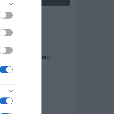
Mario Malu
Paolo Pinna
Martina Agostina Diturco
I nostri cari
I nostri cari