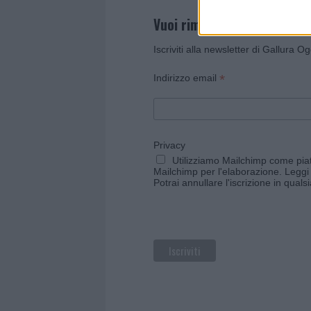
Vuoi rimanere sempre agg
Iscriviti alla newsletter di Gallura O
*
Indirizzo email
Privacy
Utilizziamo Mailchimp come piatt
Mailchimp per l'elaborazione.
Leggi 
Potrai annullare l'iscrizione in qual