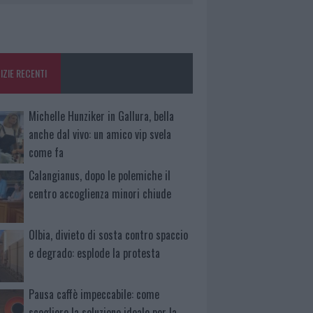
IZIE RECENTI
Michelle Hunziker in Gallura, bella
anche dal vivo: un amico vip svela
come fa
Calangianus, dopo le polemiche il
centro accoglienza minori chiude
Olbia, divieto di sosta contro spaccio
e degrado: esplode la protesta
Pausa caffè impeccabile: come
scegliere la soluzione ideale per la