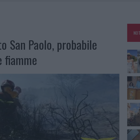
RO SPACCIO E DEGRADO: ESPLODE LA PROTESTA
SCEGLIERE LA SOLUZIONE IDEALE PER LA CASA E L’UFFICIO
GO DOLORE: STORIA E RINASCITA DELLA STRADA CHE SEGNÒ LA GALLURA
NOT
 BELLA ANCHE DAL VIVO: UN AMICO VIP SVELA COME FA
to San Paolo, probabile
le fiamme