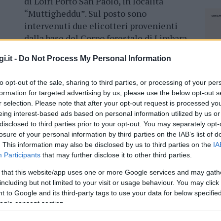
di Loiri Porto San Paolo, in località
“Muttigheddu”. Sul posto sono
intervenuti due elicotteri provenienti
dalla base del Corpo forestale di Limbara
e Alà dei Sardi.
i.it -
Do Not Process My Personal Information
 state dirette dalla Stazione di Padru
to opt-out of the sale, sharing to third parties, or processing of your per
o, da 1 squadra Forestas del cantiere di Padru.
formation for targeted advertising by us, please use the below opt-out s
cie di circa
0,5 ettari di macchia
r selection. Please note that after your opt-out request is processed y
perazioni di spegnimento si sono concluse alle
eing interest-based ads based on personal information utilized by us or
disclosed to third parties prior to your opt-out. You may separately opt-
losure of your personal information by third parties on the IAB’s list of
. This information may also be disclosed by us to third parties on the
IA
Participants
that may further disclose it to other third parties.
 that this website/app uses one or more Google services and may gath
azionali?
including but not limited to your visit or usage behaviour. You may click 
 to Google and its third-party tags to use your data for below specifi
 mese
cliccando
qui
ogle consent section.
NEC