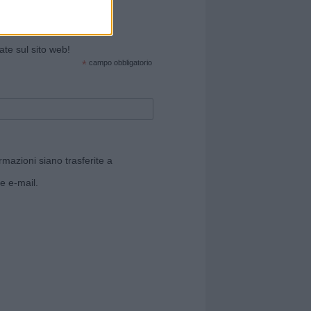
cate sul sito web!
*
campo obbligatorio
rmazioni siano trasferite a
e e-mail.