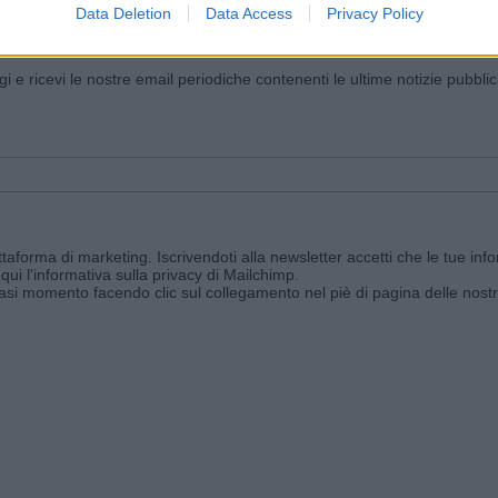
Data Deletion
Data Access
Privacy Policy
iornato?
ggi e ricevi le nostre email periodiche contenenti le ultime notizie pubbli
aforma di marketing. Iscrivendoti alla newsletter accetti che le tue info
qui l'informativa sulla privacy di Mailchimp
.
siasi momento facendo clic sul collegamento nel piè di pagina delle nostr