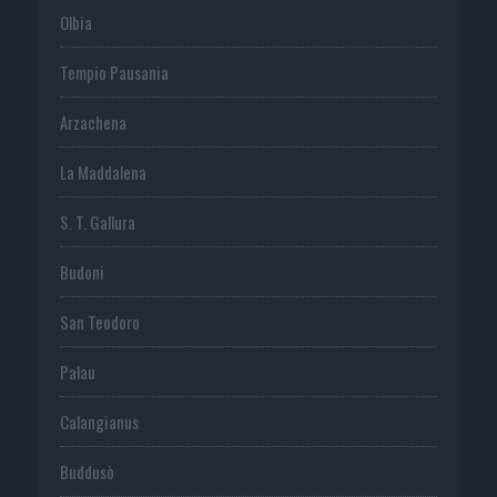
Olbia
Tempio Pausania
Arzachena
La Maddalena
S. T. Gallura
Budoni
San Teodoro
Palau
Calangianus
Buddusò