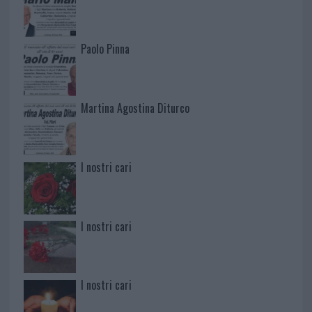
Paolo Pinna
Martina Agostina Diturco
I nostri cari
I nostri cari
I nostri cari