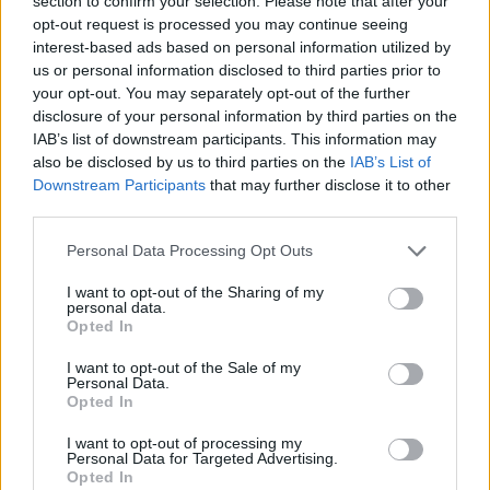
section to confirm your selection. Please note that after your
cliccando
qui
opt-out request is processed you may continue seeing
interest-based ads based on personal information utilized by
us or personal information disclosed to third parties prior to
your opt-out. You may separately opt-out of the further
TEMI:
Comune Di Loiri Porto San Paolo
disclosure of your personal information by third parties on the
Parco Monte Ruju
IAB’s list of downstream participants. This information may
also be disclosed by us to third parties on the
IAB’s List of
Downstream Participants
that may further disclose it to other
Inviaci le tue segnalazioni,
third parties.
i tuoi video e le tue foto
Su WhatsApp al numero +39
Please note that this website/app uses one or more Google
Personal Data Processing Opt Outs
345 356 7512
services and may gather and store information including but
not limited to your visit or usage behaviour. You may click to
I want to opt-out of the Sharing of my
personal data.
grant or deny consent to Google and its third-party tags to
Opted In
use your data for below specified purposes in below Google
consent section.
I want to opt-out of the Sale of my
Notizie in tempo reale?
Personal Data.
Opted In
Entra nel canale telegram di
GalluraOggi.it
I want to opt-out of processing my
Personal Data for Targeted Advertising.
Opted In