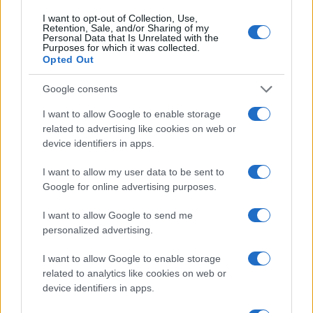
I want to opt-out of Collection, Use,
Retention, Sale, and/or Sharing of my
Personal Data that Is Unrelated with the
Ricevi le nostre ultime news
Purposes for which it was collected.
Opted Out
da
Google News
Google consents
I want to allow Google to enable storage
related to advertising like cookies on web or
Condividi l'articolo
device identifiers in apps.
F
T
Pi
W
S
I want to allow my user data to be sent to
a
w
n
h
h
Google for online advertising purposes.
ce
it
te
at
a
Articolo precedente
I want to allow Google to send me
b
te
re
s
re
personalized advertising.
Prossimo articolo
o
r
st
A
I want to allow Google to enable storage
o
p
related to analytics like cookies on web or
device identifiers in apps.
NOTIZIE RECENTI
k
p