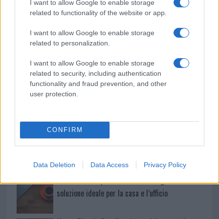
I want to allow Google to enable storage
related to functionality of the website or app.
Le previsioni meteo per il weekend a Olbia e in
Gallura
I want to allow Google to enable storage
related to personalization.
Michelle Hunziker in Gallura, bella anche dal
I want to allow Google to enable storage
vivo: un amico vip svela come fa
related to security, including authentication
functionality and fraud prevention, and other
user protection.
Calangianus, dopo le polemiche il centro
accoglienza minori chiude
CONFIRM
Olbia, divieto di sosta contro spaccio e degrado:
esplode la protesta
Data Deletion
Data Access
Privacy Policy
Pausa caffè impeccabile: come scegliere la
soluzione ideale per la casa e l’ufficio