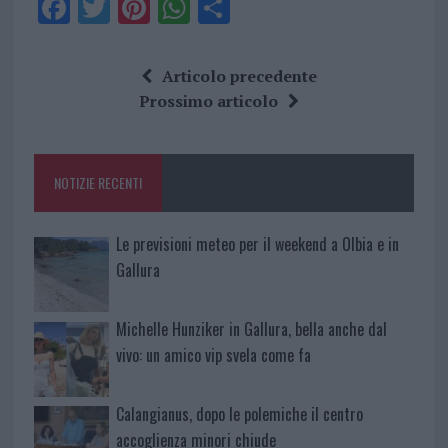
F
T
Pi
W
S
a
w
n
h
h
ce
it
te
at
a
Articolo precedente
b
te
re
s
re
Prossimo articolo
o
r
st
A
o
p
NOTIZIE RECENTI
k
p
Le previsioni meteo per il weekend a Olbia e in
Gallura
Michelle Hunziker in Gallura, bella anche dal
vivo: un amico vip svela come fa
Calangianus, dopo le polemiche il centro
accoglienza minori chiude