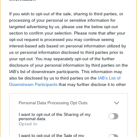
artistica di Paolo Fresu, fa nuovamente tappa
a Loiri Porto San Paolo con un concerto’ l’11
If you wish to opt-out of the sale, sharing to third parties, or
agosto, nella chiesa della Madonna del mare.
processing of your personal or sensitive information for
targeted advertising by us, please use the below opt-out
Teatro
section to confirm your selection. Please note that after your
opt-out request is processed you may continue seeing
Il 18 agosto in piazza Tavolara “Bianco e nero”
interest-based ads based on personal information utilized by
spettacolo sui segreti della longevità con
us or personal information disclosed to third parties prior to
Beppe Dettori
e il 22 Circostanze
your opt-out. You may separately opt-out of the further
scientifiche.
disclosure of your personal information by third parties on the
IAB’s list of downstream participants. This information may
also be disclosed by us to third parties on the
IAB’s List of
Il mercatino
Downstream Participants
that may further disclose it to other
third parties.
“
Artigiani sotto le stelle
” porta il meglio
dell’artigianato sardo con opere realizzate a
Please note that this website/app uses one or more Google
Personal Data Processing Opt Outs
services and may gather and store information including but
mano sotto le stelle di Porto San Paolo. Gli
not limited to your visit or usage behaviour. You may click to
I want to opt-out of the Sharing of my
stand saranno visitabile dal 21 giugno al 6
personal data.
grant or deny consent to Google and its third-party tags to
settembre, il venerdì, in piazza Gramsci; dal
Opted In
use your data for below specified purposes in below Google
22 giugno al 7 settembre, il sabato nella piazza
consent section.
I want to opt-out of the Sale of my