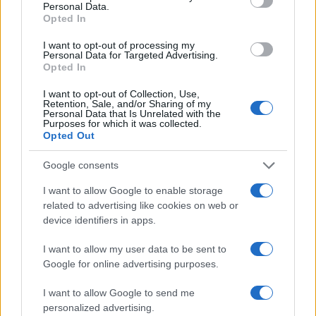
del Centro sociale e dal 24 giugno al 9
Personal Data.
Opted In
settembre, il lunedì, presso i giardini della
delegazione di Porto San Paolo, dalle 17 alla
I want to opt-out of processing my
Personal Data for Targeted Advertising.
mezzanotte.
Opted In
I want to opt-out of Collection, Use,
Retention, Sale, and/or Sharing of my
Personal Data that Is Unrelated with the
Purposes for which it was collected.
Opted Out
Google consents
I want to allow Google to enable storage
related to advertising like cookies on web or
device identifiers in apps.
I want to allow my user data to be sent to
Google for online advertising purposes.
I want to allow Google to send me
personalized advertising.