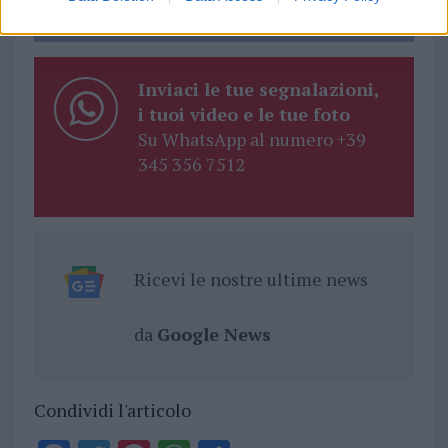
Inviaci le tue segnalazioni,
i tuoi video e le tue foto
Su WhatsApp al numero +39
345 356 7512
Ricevi le nostre ultime news
da
Google News
Condividi l'articolo