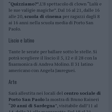
“
Quizziamo?”.
L’8 spettacolo di clown “Lulù e
le sue valigie magiche”. Dal 16 al 21, dalle 16
alle 20,
scuola di cinema
per ragazzi dagli 8
ai 16 anni nella scuola media di Porto San
Paolo.
Liscio e latino
Tante le serate per ballare sotto le stelle. Si
potrà scegliere il liscio il 5, 12 e il 28 con la
fisarmonica di Andrea Molino. Il 31 latino
americano con Angela Jaureguei.
Arte
Sarà allestita nei locali del
centro sociale di
Porto San Paolo
la mostra di Bruno Raineri
“
20 anni di Sardegna
”, visitabile dall’11 al
14, dalle 21 alla mezzanotte. Dal 18 al 21