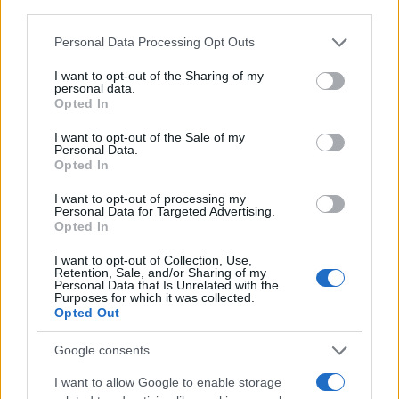
o
r
st
A
third parties.
o
p
Please note that this website/app uses one or more Google
Personal Data Processing Opt Outs
NOTIZIE RECENTI
k
p
services and may gather and store information including but
not limited to your visit or usage behaviour. You may click to
I want to opt-out of the Sharing of my
personal data.
grant or deny consent to Google and its third-party tags to
Incendio nella notte a Olbia, a fuoco due furgoni
Opted In
use your data for below specified purposes in below Google
consent section.
I want to opt-out of the Sale of my
Personal Data.
Opted In
A fuoco un deposito con bombole, intervento dei
vigili del fuoco a Rudalza
I want to opt-out of processing my
Personal Data for Targeted Advertising.
Opted In
Ristorante distrutto dalle fiamme a La
I want to opt-out of Collection, Use,
Maddalena, incendio a Monti d’à rena
Retention, Sale, and/or Sharing of my
Personal Data that Is Unrelated with the
Purposes for which it was collected.
Opted Out
Le previsioni meteo per il weekend a Olbia e in
Gallura
Google consents
I want to allow Google to enable storage