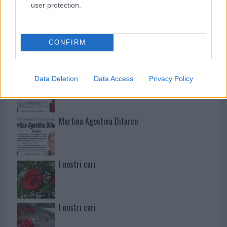
NECROLOGIE
user protection.
Mario Malu
CONFIRM
Paolo Pinna
Data Deletion
Data Access
Privacy Policy
Martina Agostina Diturco
I nostri cari
I nostri cari