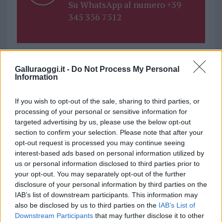
Su WhatsApp al numero +39
345 356 7512
Galluraoggi.it -
Do Not Process My Personal
Ricevi le nostre ultime news
Information
da
Google News
If you wish to opt-out of the sale, sharing to third parties, or
processing of your personal or sensitive information for
targeted advertising by us, please use the below opt-out
section to confirm your selection. Please note that after your
Condividi l'articolo
opt-out request is processed you may continue seeing
interest-based ads based on personal information utilized by
F
T
Pi
W
S
us or personal information disclosed to third parties prior to
a
w
n
h
h
your opt-out. You may separately opt-out of the further
disclosure of your personal information by third parties on the
ce
it
te
at
a
Articolo precedente
IAB’s list of downstream participants. This information may
b
te
re
s
re
also be disclosed by us to third parties on the
IAB’s List of
Prossimo articolo
Downstream Participants
that may further disclose it to other