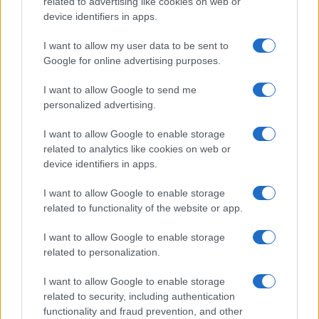
Michelle Hunziker in Gallura, bella anche dal
related to advertising like cookies on web or
device identifiers in apps.
vivo: un amico vip svela come fa
I want to allow my user data to be sent to
Google for online advertising purposes.
Calangianus, dopo le polemiche il centro
accoglienza minori chiude
I want to allow Google to send me
personalized advertising.
Olbia, divieto di sosta contro spaccio e degrado:
I want to allow Google to enable storage
esplode la protesta
related to analytics like cookies on web or
device identifiers in apps.
I want to allow Google to enable storage
related to functionality of the website or app.
I want to allow Google to enable storage
related to personalization.
I want to allow Google to enable storage
related to security, including authentication
functionality and fraud prevention, and other