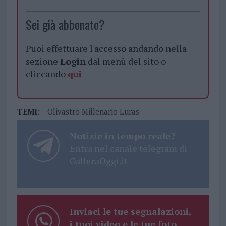
Sei già abbonato?
Puoi effettuare l'accesso andando nella
sezione
Login
dal menù del sito o
cliccando
qui
TEMI:
Olivastro Millenario Luras
Notizie in tempo reale?
Entra nel canale telegram di
GalluraOggi.it
Inviaci le tue segnalazioni,
i tuoi video e le tue foto