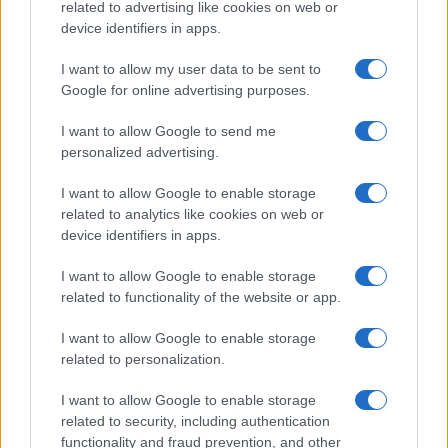
related to advertising like cookies on web or
A fuoco un deposito con bombole, intervento dei
device identifiers in apps.
vigili del fuoco a Rudalza
I want to allow my user data to be sent to
Google for online advertising purposes.
Ristorante distrutto dalle fiamme a La
Maddalena, incendio a Monti d’à rena
I want to allow Google to send me
personalized advertising.
Le previsioni meteo per il weekend a Olbia e in
I want to allow Google to enable storage
Gallura
related to analytics like cookies on web or
device identifiers in apps.
I want to allow Google to enable storage
related to functionality of the website or app.
I want to allow Google to enable storage
related to personalization.
I want to allow Google to enable storage
related to security, including authentication
functionality and fraud prevention, and other