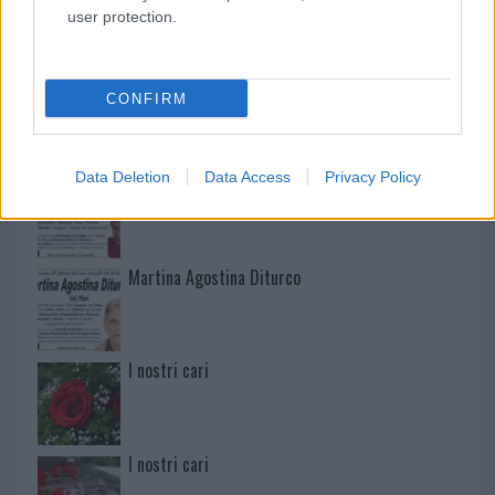
user protection.
NECROLOGIE
Mario Malu
CONFIRM
Data Deletion
Data Access
Privacy Policy
Paolo Pinna
Martina Agostina Diturco
I nostri cari
I nostri cari