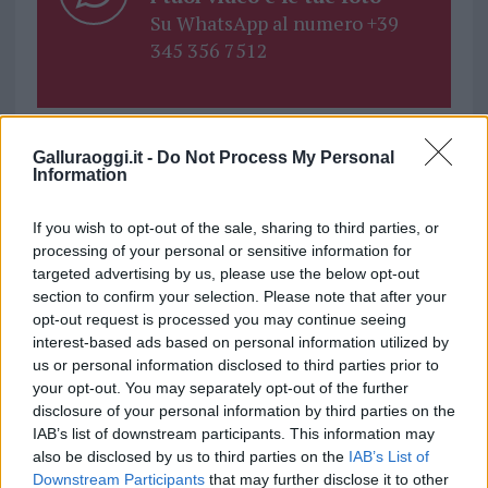
Su WhatsApp al numero +39
345 356 7512
Galluraoggi.it -
Do Not Process My Personal
Ricevi le nostre ultime news
Information
If you wish to opt-out of the sale, sharing to third parties, or
da
Google News
processing of your personal or sensitive information for
targeted advertising by us, please use the below opt-out
section to confirm your selection. Please note that after your
Condividi l'articolo
opt-out request is processed you may continue seeing
interest-based ads based on personal information utilized by
F
T
Pi
W
S
us or personal information disclosed to third parties prior to
your opt-out. You may separately opt-out of the further
a
w
n
h
h
disclosure of your personal information by third parties on the
ce
it
te
at
a
IAB’s list of downstream participants. This information may
Articolo precedente
also be disclosed by us to third parties on the
IAB’s List of
b
te
re
s
re
Prossimo articolo
Downstream Participants
that may further disclose it to other