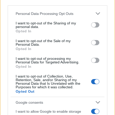
o
r
st
A
third parties.
o
p
Please note that this website/app uses one or more Google
Personal Data Processing Opt Outs
NOTIZIE RECENTI
k
p
services and may gather and store information including but
not limited to your visit or usage behaviour. You may click to
I want to opt-out of the Sharing of my
personal data.
grant or deny consent to Google and its third-party tags to
Opted In
Salmo finisce in ospedale a Catania, ma il tour
use your data for below specified purposes in below Google
va avanti: “Sicilia, ci sono”
consent section.
I want to opt-out of the Sale of my
Personal Data.
Opted In
Jovanotti, Gabry Ponte e Alfa: Olbia ombelico del
I want to opt-out of processing my
mondo per una notte
Personal Data for Targeted Advertising.
Opted In
Giorgia Meloni a La Maddalena, la vicesindaco:
I want to opt-out of Collection, Use,
Retention, Sale, and/or Sharing of my
“Orgoglio e discrezione per visita privata̶…
Personal Data that Is Unrelated with the
Purposes for which it was collected.
Opted Out
Incendio nella notte a Olbia, a fuoco due furgoni
Google consents
I want to allow Google to enable storage