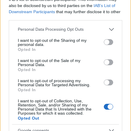
a
w
n
h
h
also be disclosed by us to third parties on the
IAB’s List of
ce
it
te
at
a
Downstream Participants
that may further disclose it to other
Articolo precedente
third parties.
b
te
re
s
re
Prossimo articolo
Please note that this website/app uses one or more Google
o
r
st
A
Personal Data Processing Opt Outs
services and may gather and store information including but
o
p
not limited to your visit or usage behaviour. You may click to
I want to opt-out of the Sharing of my
personal data.
NOTIZIE RECENTI
grant or deny consent to Google and its third-party tags to
k
p
Opted In
use your data for below specified purposes in below Google
consent section.
I want to opt-out of the Sale of my
A fuoco un deposito con bombole, intervento dei
Personal Data.
Opted In
vigili del fuoco a Rudalza
I want to opt-out of processing my
Personal Data for Targeted Advertising.
Ristorante distrutto dalle fiamme a La
Opted In
Maddalena, incendio a Monti d’à rena
I want to opt-out of Collection, Use,
Retention, Sale, and/or Sharing of my
Personal Data that Is Unrelated with the
Le previsioni meteo per il weekend a Olbia e in
Purposes for which it was collected.
Opted Out
Gallura
Google consents