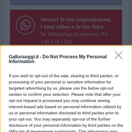
Inviaci le tue segnalazioni,
i tuoi video e le tue foto
Su WhatsApp al numero +39
345 356 7512
Galluraoggi.it -
Do Not Process My Personal
Information
Ricevi le nostre ultime news
If you wish to opt-out of the sale, sharing to third parties, or
processing of your personal or sensitive information for
targeted advertising by us, please use the below opt-out
da
Google News
section to confirm your selection. Please note that after your
opt-out request is processed you may continue seeing
interest-based ads based on personal information utilized by
Condividi l'articolo
us or personal information disclosed to third parties prior to
your opt-out. You may separately opt-out of the further
F
T
Pi
W
S
disclosure of your personal information by third parties on the
IAB’s list of downstream participants. This information may