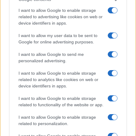
Michelle Hunziker in Gallura, bella anche dal
I want to allow Google to enable storage
vivo: un amico vip svela come fa
related to advertising like cookies on web or
device identifiers in apps.
Calangianus, dopo le polemiche il centro
I want to allow my user data to be sent to
accoglienza minori chiude
Google for online advertising purposes.
I want to allow Google to send me
Olbia, divieto di sosta contro spaccio e degrado:
personalized advertising.
esplode la protesta
I want to allow Google to enable storage
related to analytics like cookies on web or
Pausa caffè impeccabile: come scegliere la
device identifiers in apps.
soluzione ideale per la casa e l’ufficio
I want to allow Google to enable storage
related to functionality of the website or app.
I want to allow Google to enable storage
related to personalization.
I want to allow Google to enable storage