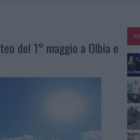
 OUT AD OLBIA PER IL READING SU ATZENI
NNI DEL DIVING CENTER DI TEGGE
 ARZACHENA: FERITO IL CONDUCENTE
NOT
: SALVATE DAI VIGILI DEL FUOCO
eteo del 1° maggio a Olbia e