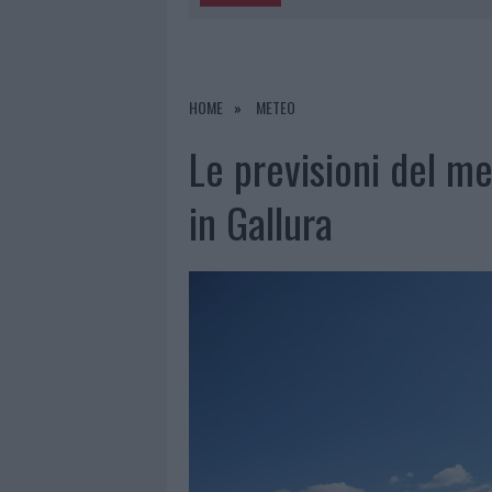
5 AGOSTO 2026
|
“SUL FILO DEL DISCORSO”: SOLD
5 AGOSTO 2026
|
LA MADDALENA, FESTA PER I 30 A
5 AGOSTO 2026
|
ESCE DI STRADA CON L’AUTO AD
HOME
METEO
5 AGOSTO 2026
|
TURISTE SI PERDONO A TAVOLARA
Le previsioni del m
in Gallura