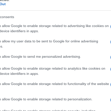
Out
consents
ime news da
Google News
o allow Google to enable storage related to advertising like cookies on
evice identifiers in apps.
o allow my user data to be sent to Google for online advertising
s.
to allow Google to send me personalized advertising.
o allow Google to enable storage related to analytics like cookies on
dente
Prossimo articolo
evice identifiers in apps.
o allow Google to enable storage related to functionality of the website
o allow Google to enable storage related to personalization.
o allow Google to enable storage related to security, including