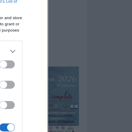
B’s List of
er and store
to grant or
ed purposes