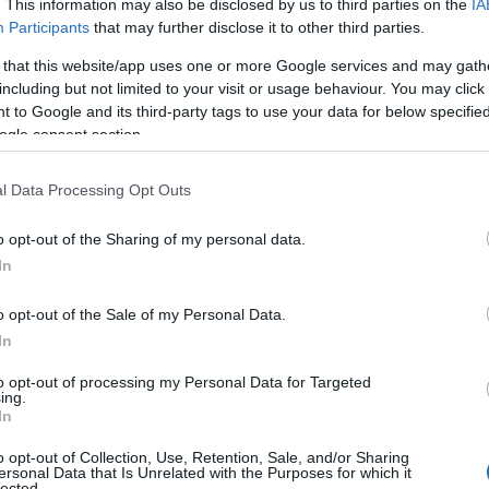
. This information may also be disclosed by us to third parties on the
IA
nte più contenute (intorno ai
18°C
) nelle
Participants
that may further disclose it to other third parties.
 that this website/app uses one or more Google services and may gath
including but not limited to your visit or usage behaviour. You may click 
 to Google and its third-party tags to use your data for below specifi
ogle consent section.
l Data Processing Opt Outs
o opt-out of the Sharing of my personal data.
In
eale?
o opt-out of the Sale of my Personal Data.
gram di GalluraOggi.it
In
to opt-out of processing my Personal Data for Targeted
ing.
In
lazioni, i tuoi video e le tue foto
o opt-out of Collection, Use, Retention, Sale, and/or Sharing
ro +39 345 356 7512
ersonal Data that Is Unrelated with the Purposes for which it
lected.