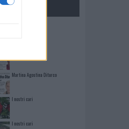
ROLOGIE
Mario Malu
Paolo Pinna
Martina Agostina Diturco
I nostri cari
I nostri cari