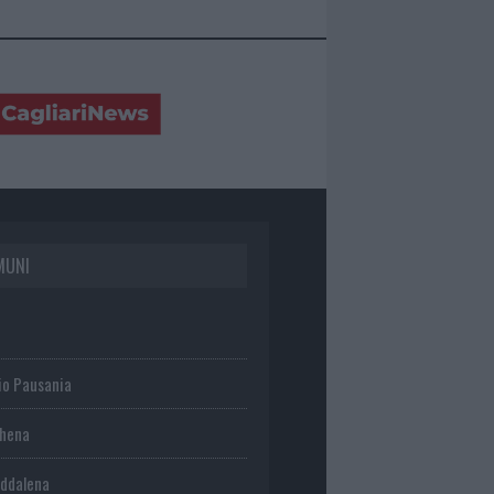
MUNI
io Pausania
chena
ddalena