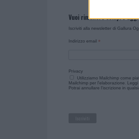
Vuoi rimanere sempre agg
Iscriviti alla newsletter di Gallura O
*
Indirizzo email
Privacy
Utilizziamo Mailchimp come piatt
Mailchimp per l'elaborazione.
Leggi 
Potrai annullare l'iscrizione in qual