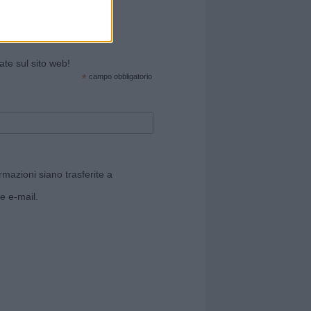
cate sul sito web!
*
campo obbligatorio
rmazioni siano trasferite a
e e-mail.