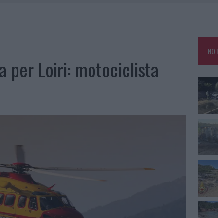
IAMME A LA MADDALENA, INCENDIO A MONTI D’À RENA
KEND A OLBIA E IN GALLURA
 BELLA ANCHE DAL VIVO: UN AMICO VIP SVELA COME FA
NOT
 A FUOCO DUE FURGONI
a per Loiri: motociclista