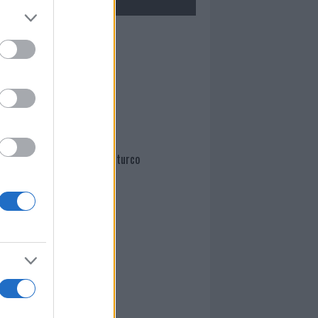
Mario Malu
Paolo Pinna
Martina Agostina Diturco
I nostri cari
I nostri cari