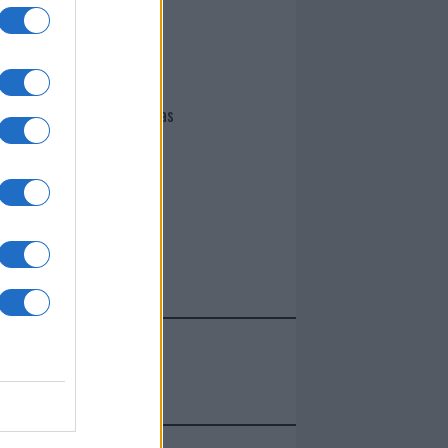
I nostri cari
Giovannimaria Cabras