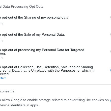
l Data Processing Opt Outs
do nella sezione
Login
dal menù del sito o
o opt-out of the Sharing of my personal data.
In
o opt-out of the Sale of my Personal Data.
ssari
Notizie Gallura
Notizie Olbia
In
to opt-out of processing my Personal Data for Targeted
ing.
In
eale?
gram di GalluraOggi.it
o opt-out of Collection, Use, Retention, Sale, and/or Sharing
ersonal Data that Is Unrelated with the Purposes for which it
lected.
Out
lazioni, i tuoi video e le tue foto
consents
ro +39 345 356 7512
o allow Google to enable storage related to advertising like cookies on
evice identifiers in apps.