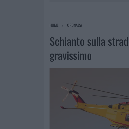
8 AGOSTO 2026
|
RISTORANTE DISTRUTTO DALLE F
7 AGOSTO 2026
|
LE PREVISIONI METEO PER IL WEE
7 AGOSTO 2026
|
MICHELLE HUNZIKER IN GALLURA,
HOME
CRONACA
8 AGOSTO 2026
|
INCENDIO NELLA NOTTE A OLBIA,
Schianto sulla strad
gravissimo