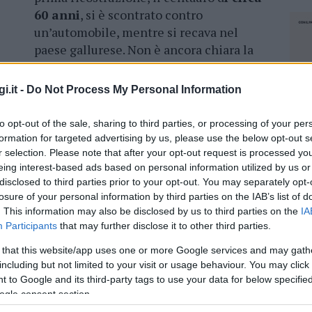
60 anni
, si è scontrato contro
un’automobile, mentre si recava nel
paese gallurese. Non è ancora chiara la
dinamica del grave sinistro.
i.it -
Do Not Process My Personal Information
è stato purtroppo il conducente della moto che
te. Sul posto è arrivato il 118 e un elisoccorso
to opt-out of the sale, sharing to third parties, or processing of your per
’ospedale Santissima Annunziata di Sassari. In
formation for targeted advertising by us, please use the below opt-out s
ica del grave incidente che ha scosso la
r selection. Please note that after your opt-out request is processed y
eing interest-based ads based on personal information utilized by us or
disclosed to third parties prior to your opt-out. You may separately opt-
losure of your personal information by third parties on the IAB’s list of
. This information may also be disclosed by us to third parties on the
IA
Participants
that may further disclose it to other third parties.
azionali?
 that this website/app uses one or more Google services and may gath
including but not limited to your visit or usage behaviour. You may click 
 mese
cliccando
qui
 to Google and its third-party tags to use your data for below specifi
ogle consent section.
NEC