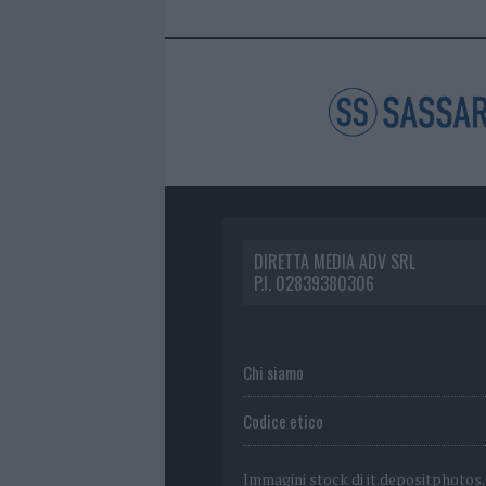
DIRETTA MEDIA ADV SRL
P.I. 02839380306
Chi siamo
Codice etico
Immagini stock di
it.depositphotos