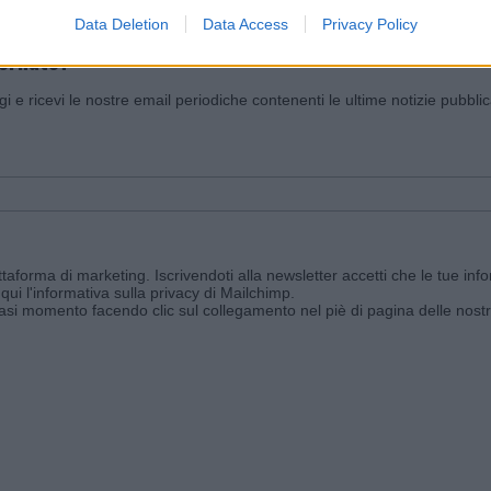
Data Deletion
Data Access
Privacy Policy
iornato?
ggi e ricevi le nostre email periodiche contenenti le ultime notizie pubbli
aforma di marketing. Iscrivendoti alla newsletter accetti che le tue info
qui l'informativa sulla privacy di Mailchimp
.
siasi momento facendo clic sul collegamento nel piè di pagina delle nostr