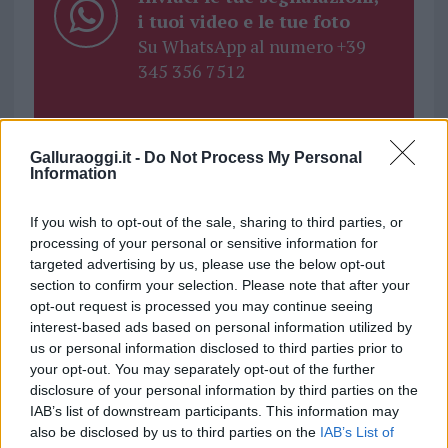
i tuoi video e le tue foto
Su WhatsApp al numero +39
345 356 7512
Galluraoggi.it -
Do Not Process My Personal
Information
Ricevi le nostre ultime news
If you wish to opt-out of the sale, sharing to third parties, or
da
Google News
processing of your personal or sensitive information for
targeted advertising by us, please use the below opt-out
section to confirm your selection. Please note that after your
opt-out request is processed you may continue seeing
Condividi l'articolo
interest-based ads based on personal information utilized by
us or personal information disclosed to third parties prior to
F
T
Pi
W
S
your opt-out. You may separately opt-out of the further
a
w
n
h
h
disclosure of your personal information by third parties on the
IAB’s list of downstream participants. This information may
ce
it
te
at
a
Articolo precedente
also be disclosed by us to third parties on the
IAB’s List of