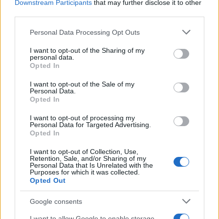
b
te
re
s
re
Prossimo articolo
Downstream Participants
that may further disclose it to other
third parties.
o
r
st
A
Please note that this website/app uses one or more Google
o
p
Personal Data Processing Opt Outs
services and may gather and store information including but
NOTIZIE RECENTI
k
p
not limited to your visit or usage behaviour. You may click to
I want to opt-out of the Sharing of my
personal data.
grant or deny consent to Google and its third-party tags to
Opted In
use your data for below specified purposes in below Google
Incendio nella notte a Olbia, a fuoco due furgoni
consent section.
I want to opt-out of the Sale of my
Personal Data.
Opted In
A fuoco un deposito con bombole, intervento dei
I want to opt-out of processing my
Personal Data for Targeted Advertising.
vigili del fuoco a Rudalza
Opted In
I want to opt-out of Collection, Use,
Ristorante distrutto dalle fiamme a La
Retention, Sale, and/or Sharing of my
Personal Data that Is Unrelated with the
Maddalena, incendio a Monti d’à rena
Purposes for which it was collected.
Opted Out
Le previsioni meteo per il weekend a Olbia e in
Google consents
Gallura
I want to allow Google to enable storage