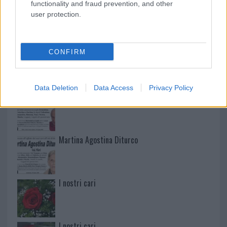
functionality and fraud prevention, and other
user protection.
NECROLOGIE
Mario Malu
CONFIRM
Data Deletion
Data Access
Privacy Policy
Paolo Pinna
Martina Agostina Diturco
I nostri cari
I nostri cari