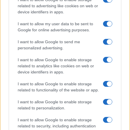
related to advertising like cookies on web or
Michelle Hunziker in Gallura, bella anche dal
device identifiers in apps.
vivo: un amico vip svela come fa
I want to allow my user data to be sent to
Google for online advertising purposes.
Calangianus, dopo le polemiche il centro
I want to allow Google to send me
accoglienza minori chiude
personalized advertising.
I want to allow Google to enable storage
Olbia, divieto di sosta contro spaccio e degrado:
related to analytics like cookies on web or
esplode la protesta
device identifiers in apps.
I want to allow Google to enable storage
related to functionality of the website or app.
I want to allow Google to enable storage
related to personalization.
I want to allow Google to enable storage
related to security, including authentication