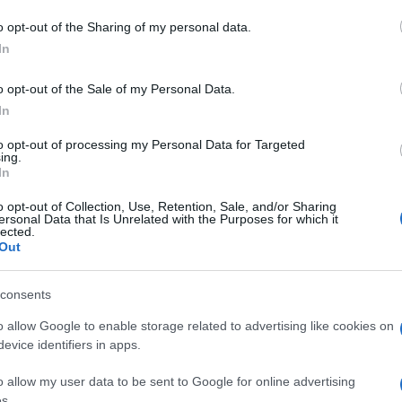
do nella sezione
Login
dal menù del sito o
o opt-out of the Sharing of my personal data.
In
o opt-out of the Sale of my Personal Data.
eteo Gallura
Meteo Olbia
In
oni Meteo Olbia
to opt-out of processing my Personal Data for Targeted
ing.
In
o opt-out of Collection, Use, Retention, Sale, and/or Sharing
ersonal Data that Is Unrelated with the Purposes for which it
lected.
Out
dente
Prossimo articolo
consents
o allow Google to enable storage related to advertising like cookies on
evice identifiers in apps.
o allow my user data to be sent to Google for online advertising
s.