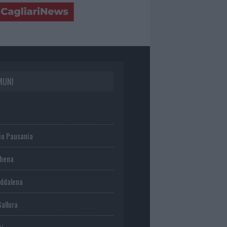
MUNI
io Pausania
chena
ddalena
Gallura