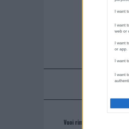
I want 
I want t
web or d
I want t
or app.
I want t
I want t
authenti
Vuoi rimanere sempre agg