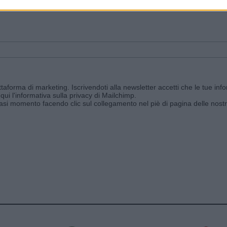
ggi e ricevi le nostre email periodiche contenenti le ultime notizie pubbli
aforma di marketing. Iscrivendoti alla newsletter accetti che le tue info
qui l'informativa sulla privacy di Mailchimp
.
siasi momento facendo clic sul collegamento nel piè di pagina delle nostr