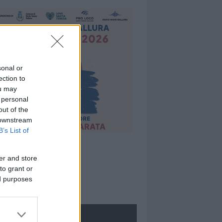
sonal or
ection to
ou may
 personal
out of the
 downstream
B’s List of
er and store
to grant or
ed purposes
ROLOGIE