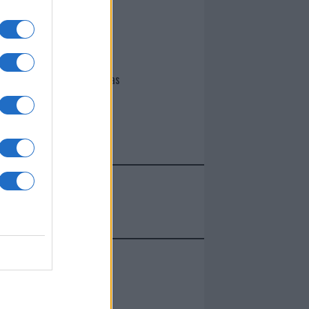
I nostri cari
Giovannimaria Cabras