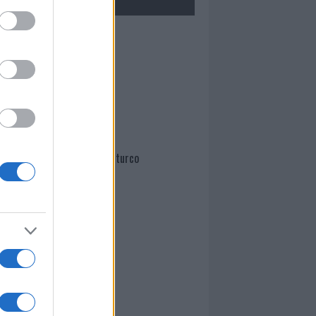
Mario Malu
Paolo Pinna
Martina Agostina Diturco
I nostri cari
I nostri cari