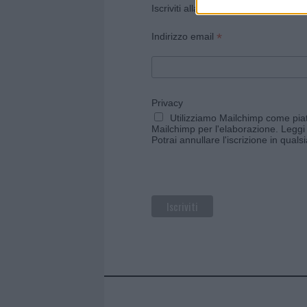
Iscriviti alla newsletter di Gallura O
*
Indirizzo email
Privacy
Utilizziamo Mailchimp come piatt
Mailchimp per l'elaborazione.
Leggi 
Potrai annullare l'iscrizione in qual