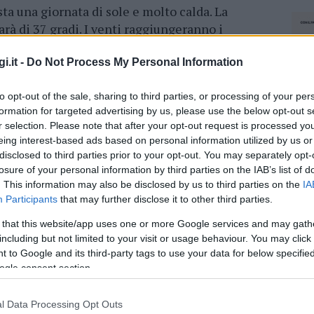
sta una giornata di sole e molto calda. La
rà di 37 gradi. I venti raggiungeranno i
i.it -
Do Not Process My Personal Information
i sulle previsioni meteo più recenti per
i cambiamenti improvvisi nelle condizioni
to opt-out of the sale, sharing to third parties, or processing of your per
 tempo possono variare e aggiornarsi,
formation for targeted advertising by us, please use the below opt-out s
r selection. Please note that after your opt-out request is processed y
rollare regolarmente fonti affidabili di
eing interest-based ads based on personal information utilized by us or
 specialmente se si pianificano attività
disclosed to third parties prior to your opt-out. You may separately opt-
losure of your personal information by third parties on the IAB’s list of
. This information may also be disclosed by us to third parties on the
IA
Participants
that may further disclose it to other third parties.
azionali?
 that this website/app uses one or more Google services and may gath
including but not limited to your visit or usage behaviour. You may click 
 mese
cliccando
qui
 to Google and its third-party tags to use your data for below specifi
ogle consent section.
l Data Processing Opt Outs
NEC