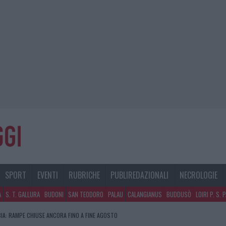
SPORT
EVENTI
RUBRICHE
PUBLIREDAZIONALI
NECROLOGIE
A
S. T. GALLURA
BUDONI
SAN TEODORO
PALAU
CALANGIANUS
BUDDUSÒ
LOIRI P. S. 
A LA CLASSIFICA DELLE METE PIÙ AMATE DELL’ESTATE 2026