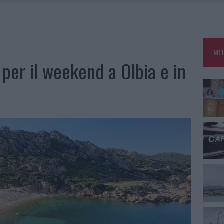
RO ACCOGLIENZA MINORI, ALBIERI: “EPISODI GRAVISSIMI”
NO LE SUITE: FURTO DA 50MILA NEL RESORT
E CALDO TORNANO PROTAGONISTI
NOT
USE ANCORA FINO A FINE AGOSTO
per il weekend a Olbia e in