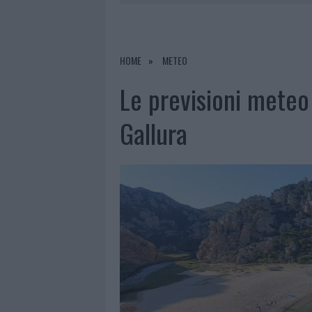
6 AGOSTO 2026
|
CALANGIANUS, ALLARME SUL CENT
6 AGOSTO 2026
|
GALLURA, FINTI CLIENTI SVUOTA
6 AGOSTO 2026
|
METEO OLBIA 7 AGOSTO, SOLE 
HOME
METEO
6 AGOSTO 2026
|
TEST TUNNEL OLBIA: RAMPE CHI
Le previsioni meteo 
Gallura