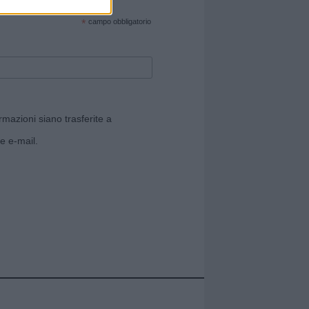
cate sul sito web!
*
campo obbligatorio
rmazioni siano trasferite a
e e-mail.