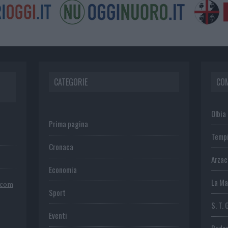
CATEGORIE
CO
Olbia
Prima pagina
Temp
Cronaca
Arza
Economia
La Ma
.com
Sport
S. T. 
Eventi