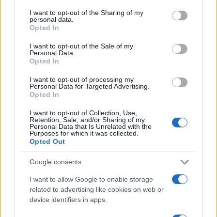
services and may gather and store information including but
in Europa: classifica dei 5 centri di riferimento
not limited to your visit or usage behaviour. You may click to
I want to opt-out of the Sharing of my
personal data.
pe…
grant or deny consent to Google and its third-party tags to
Opted In
use your data for below specified purposes in below Google
Incendi, a San Pasquale arriva il Campo Base:
consent section.
I want to opt-out of the Sale of my
l’inaugurazione
Personal Data.
Opted In
Andrea Mura conquista Palau: grande
I want to opt-out of processing my
Personal Data for Targeted Advertising.
partecipazione per il suo racconto
Opted In
I want to opt-out of Collection, Use,
Calangianus, allarme sul centro accoglienza
Retention, Sale, and/or Sharing of my
Personal Data that Is Unrelated with the
minori, Albieri: “Episodi gravissimi”
Purposes for which it was collected.
Opted Out
Gallura, finti clienti svuotano le suite: furto da
Google consents
50mila nel resort
I want to allow Google to enable storage
related to advertising like cookies on web or
device identifiers in apps.
Meteo Olbia 7 agosto, sole e caldo tornano
protagonisti