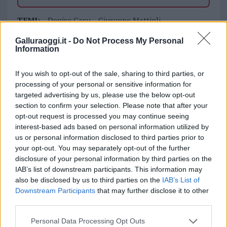
TEMI:
Denise Casu
Giuseppe Mattioli
Libro Monti
Libro Olbia
Mater Olbia Hospital
Galluraoggi.it -
Do Not Process My Personal
Medici Olbia
Notizie Monti
Notizie Olbia
Information
Riabilitazione Olbia
If you wish to opt-out of the sale, sharing to third parties, or
Condividi l'articolo
processing of your personal or sensitive information for
targeted advertising by us, please use the below opt-out
F
T
Pi
W
S
section to confirm your selection. Please note that after your
a
w
n
h
h
opt-out request is processed you may continue seeing
interest-based ads based on personal information utilized by
ce
it
te
at
a
us or personal information disclosed to third parties prior to
Articolo precedente
b
te
re
s
re
your opt-out. You may separately opt-out of the further
Prossimo articolo
disclosure of your personal information by third parties on the
o
r
st
A
IAB’s list of downstream participants. This information may
also be disclosed by us to third parties on the
IAB’s List of
o
p
Downstream Participants
that may further disclose it to other
NOTIZIE RECENTI
k
p
third parties.
Please note that this website/app uses one or more Google
Personal Data Processing Opt Outs
Migliori cliniche di estetica medicale avanzata