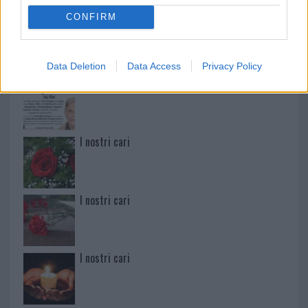
CONFIRM
Paolo Pinna
Data Deletion
Data Access
Privacy Policy
Martina Agostina Diturco
I nostri cari
I nostri cari
I nostri cari