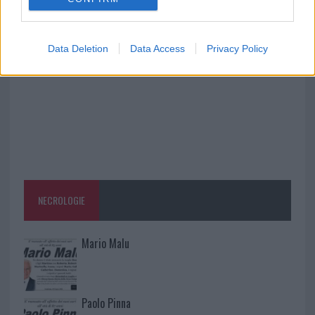
Salmo finisce in ospedale a Catania, ma il tour
va avanti: “Sicilia, ci sono”
Data Deletion
Data Access
Privacy Policy
NECROLOGIE
Mario Malu
Paolo Pinna