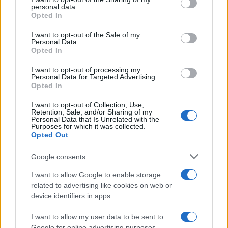
personal data.
grant or deny consent to Google and its third-party tags to
da
Google News
Opted In
use your data for below specified purposes in below Google
consent section.
I want to opt-out of the Sale of my
Personal Data.
Opted In
Condividi l'articolo
I want to opt-out of processing my
F
T
Pi
W
S
Personal Data for Targeted Advertising.
Opted In
a
w
n
h
h
ce
it
te
at
a
I want to opt-out of Collection, Use,
Articolo precedente
Retention, Sale, and/or Sharing of my
Personal Data that Is Unrelated with the
b
te
re
s
re
Prossimo articolo
Purposes for which it was collected.
Opted Out
o
r
st
A
o
p
Google consents
NOTIZIE RECENTI
k
p
I want to allow Google to enable storage
related to advertising like cookies on web or
device identifiers in apps.
Controlli rafforzati in Costa Smeralda, 20
arresti e 135 denunce
I want to allow my user data to be sent to
Google for online advertising purposes.