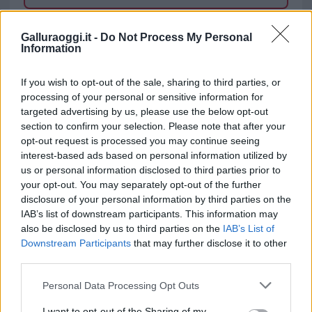
TEMI:
Comune Di Monti
Coronavirus Monti
Galluraoggi.it -
Do Not Process My Personal
Information
Inviaci le tue segnalazioni,
i tuoi video e le tue foto
If you wish to opt-out of the sale, sharing to third parties, or
Su WhatsApp al numero +39
processing of your personal or sensitive information for
345 356 7512
targeted advertising by us, please use the below opt-out
section to confirm your selection. Please note that after your
opt-out request is processed you may continue seeing
interest-based ads based on personal information utilized by
us or personal information disclosed to third parties prior to
Notizie in tempo reale?
your opt-out. You may separately opt-out of the further
Entra nel canale telegram di
disclosure of your personal information by third parties on the
IAB’s list of downstream participants. This information may
GalluraOggi.it
also be disclosed by us to third parties on the
IAB’s List of
Downstream Participants
that may further disclose it to other
third parties.
Please note that this website/app uses one or more Google
Personal Data Processing Opt Outs
Ricevi le nostre ultime news
services and may gather and store information including but
not limited to your visit or usage behaviour. You may click to
I want to opt-out of the Sharing of my