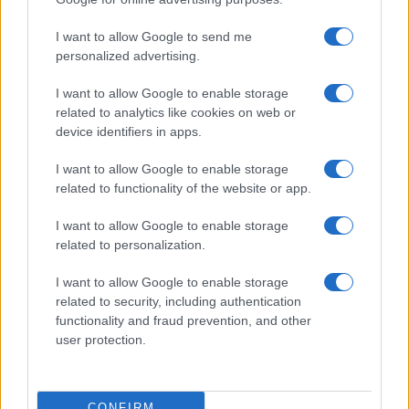
Tre milioni di euro dalla Provincia Gallura per
I want to allow Google to send me
nuove aule nelle scuole di Olbia
personalized advertising.
I want to allow Google to enable storage
Incidente sulla provinciale 125, paura tra Olbia e
related to analytics like cookies on web or
Arzachena
device identifiers in apps.
I want to allow Google to enable storage
Incidente sulla strada provinciale ad Arzachena,
related to functionality of the website or app.
un ferito
I want to allow Google to enable storage
related to personalization.
Sangue, musica e solidarietà con Avis Olbia al
Delta Center
I want to allow Google to enable storage
related to security, including authentication
functionality and fraud prevention, and other
Meteo Olbia 9 agosto, temperature in calo
user protection.
CONFIRM