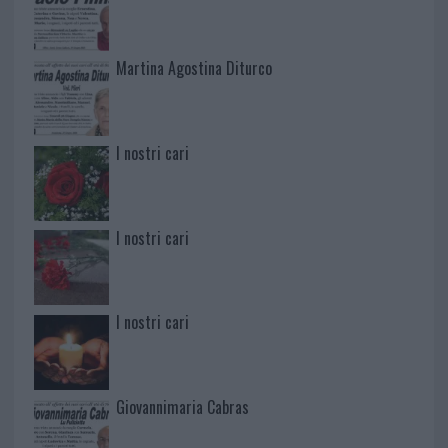
Martina Agostina Diturco
I nostri cari
I nostri cari
I nostri cari
Giovannimaria Cabras