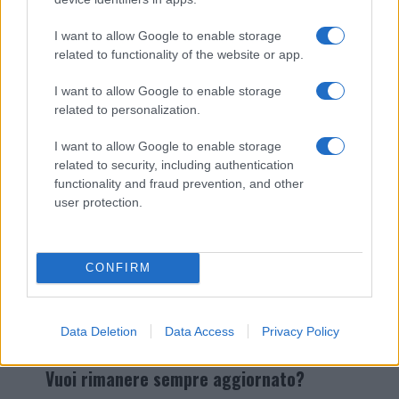
I nostri cari
I want to allow Google to enable storage
related to functionality of the website or app.
I want to allow Google to enable storage
Giovannimaria Cabras
related to personalization.
I want to allow Google to enable storage
related to security, including authentication
functionality and fraud prevention, and other
user protection.
Invia un Comunicato Stampa
|
Pubblicità
|
Segnala
CONFIRM
Data Deletion
Data Access
Privacy Policy
Vuoi rimanere sempre aggiornato?