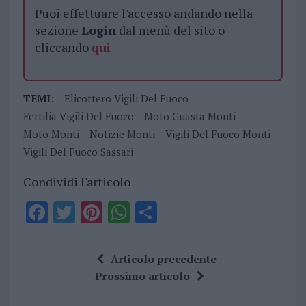
Puoi effettuare l'accesso andando nella
sezione
Login
dal menù del sito o
cliccando
qui
TEMI:
Elicottero Vigili Del Fuoco
Fertilia Vigili Del Fuoco
Moto Guasta Monti
Moto Monti
Notizie Monti
Vigili Del Fuoco Monti
Vigili Del Fuoco Sassari
Condividi l'articolo
F
T
Pi
W
S
a
w
n
h
h
ce
it
te
at
a
Articolo precedente
b
te
re
s
re
Prossimo articolo
o
r
st
A