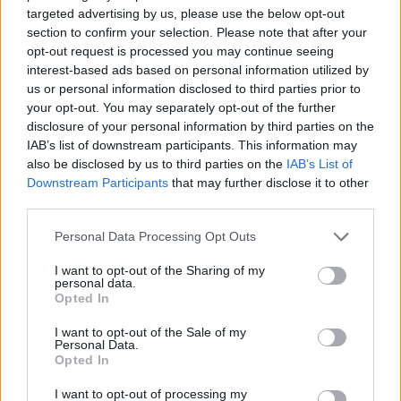
bussano alle porte
targeted advertising by us, please use the below opt-out
section to confirm your selection. Please note that after your
opt-out request is processed you may continue seeing
Notre-Dame de Paris conquista Olbia, la prima
interest-based ads based on personal information utilized by
al Molo Brin è un successo
us or personal information disclosed to third parties prior to
your opt-out. You may separately opt-out of the further
disclosure of your personal information by third parties on the
Strada Sassari-Olbia, incidente all’alba: ferito il
IAB’s list of downstream participants. This information may
conducente
also be disclosed by us to third parties on the
IAB’s List of
Downstream Participants
that may further disclose it to other
third parties.
Please note that this website/app uses one or more Google
Personal Data Processing Opt Outs
services and may gather and store information including but
not limited to your visit or usage behaviour. You may click to
I want to opt-out of the Sharing of my
personal data.
grant or deny consent to Google and its third-party tags to
Opted In
use your data for below specified purposes in below Google
consent section.
I want to opt-out of the Sale of my
Personal Data.
Opted In
NECROLOGIE
I want to opt-out of processing my