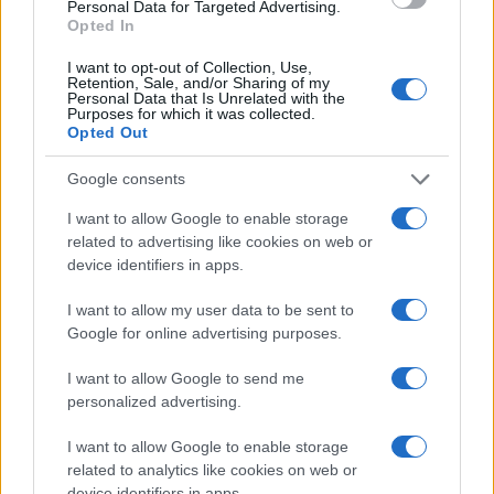
Personal Data for Targeted Advertising.
Opted In
Mario Malu
I want to opt-out of Collection, Use,
Retention, Sale, and/or Sharing of my
Personal Data that Is Unrelated with the
Purposes for which it was collected.
Opted Out
Paolo Pinna
Google consents
I want to allow Google to enable storage
related to advertising like cookies on web or
Martina Agostina Diturco
device identifiers in apps.
I want to allow my user data to be sent to
Google for online advertising purposes.
I nostri cari
I want to allow Google to send me
personalized advertising.
I nostri cari
I want to allow Google to enable storage
related to analytics like cookies on web or
device identifiers in apps.