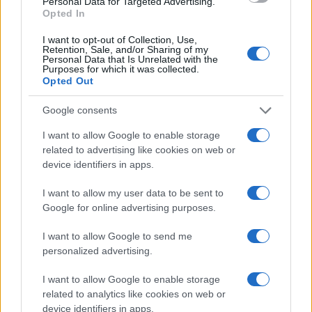
Personal Data for Targeted Advertising.
Opted In
I nostri cari
I want to opt-out of Collection, Use,
Retention, Sale, and/or Sharing of my
Personal Data that Is Unrelated with the
Purposes for which it was collected.
Giovannimaria Cabras
Opted Out
Google consents
I want to allow Google to enable storage
related to advertising like cookies on web or
device identifiers in apps.
I want to allow my user data to be sent to
Invia un Comunicato Stampa
|
Pubblicità
|
Segnala
Google for online advertising purposes.
I want to allow Google to send me
personalized advertising.
I want to allow Google to enable storage
Vuoi rimanere sempre aggiornato?
related to analytics like cookies on web or
device identifiers in apps.