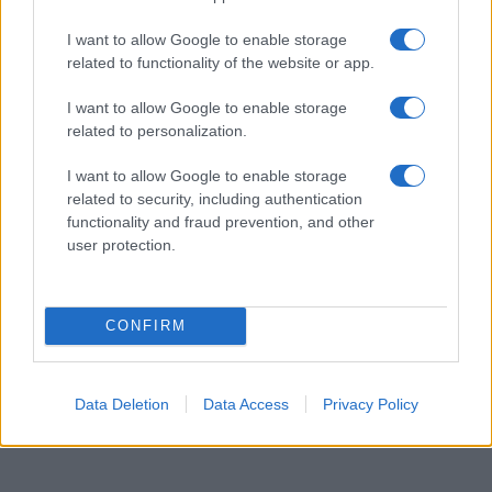
Iscriviti alla newsletter di Gallura Oggi e ricevi le nostre
email periodiche contenenti le ultime notizie pubblicate
I want to allow Google to enable storage
sul sito web!
related to functionality of the website or app.
*
campo obbligatorio
*
Indirizzo email
I want to allow Google to enable storage
related to personalization.
Privacy
I want to allow Google to enable storage
Utilizziamo Mailchimp come piattaforma di
related to security, including authentication
marketing. Iscrivendoti alla newsletter accetti che le
functionality and fraud prevention, and other
tue informazioni siano trasferite a Mailchimp per
user protection.
l'elaborazione.
Leggi qui l'informativa sulla privacy
di Mailchimp
.
Potrai annullare l'iscrizione in qualsiasi momento
facendo clic sul collegamento nel piè di pagina delle
nostre e-mail.
CONFIRM
Data Deletion
Data Access
Privacy Policy