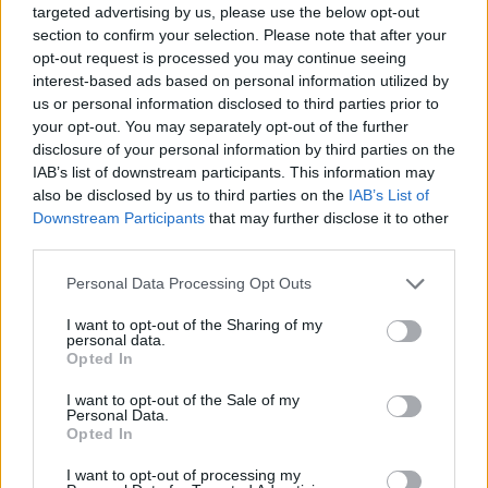
targeted advertising by us, please use the below opt-out
section to confirm your selection. Please note that after your
Mario Malu
opt-out request is processed you may continue seeing
interest-based ads based on personal information utilized by
us or personal information disclosed to third parties prior to
your opt-out. You may separately opt-out of the further
Paolo Pinna
disclosure of your personal information by third parties on the
IAB’s list of downstream participants. This information may
also be disclosed by us to third parties on the
IAB’s List of
Downstream Participants
that may further disclose it to other
Martina Agostina Diturco
third parties.
Please note that this website/app uses one or more Google
Personal Data Processing Opt Outs
services and may gather and store information including but
not limited to your visit or usage behaviour. You may click to
I want to opt-out of the Sharing of my
I nostri cari
personal data.
grant or deny consent to Google and its third-party tags to
Opted In
use your data for below specified purposes in below Google
consent section.
I want to opt-out of the Sale of my
Personal Data.
I nostri cari
Opted In
I want to opt-out of processing my