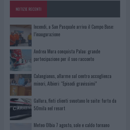
o
p
NOTIZIE RECENTI
k
p
Incendi, a San Pasquale arriva il Campo Base:
l’inaugurazione
Andrea Mura conquista Palau: grande
partecipazione per il suo racconto
Calangianus, allarme sul centro accoglienza
minori, Albieri: “Episodi gravissimi”
Gallura, finti clienti svuotano le suite: furto da
50mila nel resort
Meteo Olbia 7 agosto, sole e caldo tornano