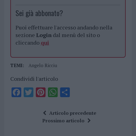
Sei già abbonato?
Puoi effettuare l'accesso andando nella
sezione
Login
dal menù del sito o
cliccando
qui
TEMI:
Angelo Ricciu
Condividi l'articolo
F
T
Pi
W
S
a
w
n
h
h
ce
it
te
at
a
Articolo precedente
b
te
re
s
re
Prossimo articolo
o
r
st
A