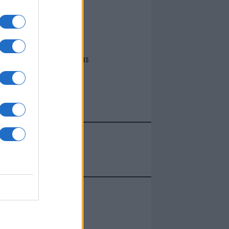
I nostri cari
Giovannimaria Cabras