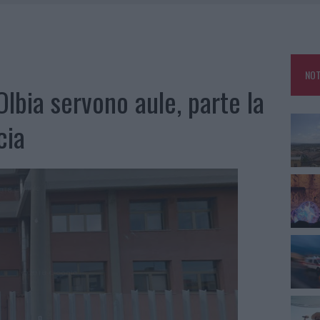
FALSI INCARICATI BUSSANO ALLE PORTE
A OLBIA, LA PRIMA AL MOLO BRIN È UN SUCCESSO
TE ALL’ALBA: FERITO IL CONDUCENTE
NOT
TTI ALLA ZUPPA GALLURESE: GLI APPUNTAMENTI DA NON PERDERE
Olbia servono aule, parte la
cia