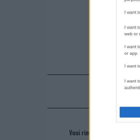
o
r
st
A
o
p
I want 
k
p
I want t
web or d
I want t
or app.
I want t
I want t
authenti
Vuoi rimanere sempre agg