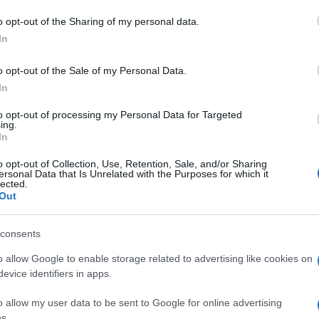
 mese
cliccando
qui
o opt-out of the Sharing of my personal data.
In
o opt-out of the Sale of my Personal Data.
In
do nella sezione
Login
dal menù del sito o
to opt-out of processing my Personal Data for Targeted
ing.
In
o opt-out of Collection, Use, Retention, Sale, and/or Sharing
ersonal Data that Is Unrelated with the Purposes for which it
lected.
Out
consents
o allow Google to enable storage related to advertising like cookies on
evice identifiers in apps.
dente
Prossimo articolo
o allow my user data to be sent to Google for online advertising
s.