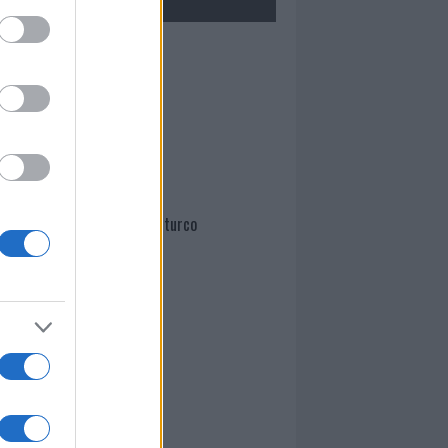
Mario Malu
Paolo Pinna
Martina Agostina Diturco
I nostri cari
I nostri cari