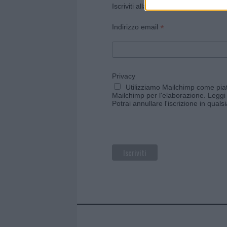
Iscriviti alla newsletter di Gallura O
*
Indirizzo email
Privacy
Utilizziamo Mailchimp come piatt
Mailchimp per l'elaborazione.
Leggi 
Potrai annullare l'iscrizione in qual