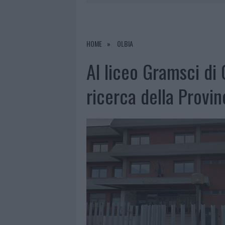
6 AGOSTO 2026
|
ALLARME TRUFFE A BERCHIDDA, 
6 AGOSTO 2026
|
NOTRE-DAME DE PARIS CONQUIST
6 AGOSTO 2026
|
STRADA SASSARI-OLBIA, INCIDEN
HOME
OLBIA
6 AGOSTO 2026
|
EVENTI IN GALLURA, DA JOVANO
Al liceo Gramsci di 
ricerca della Provin