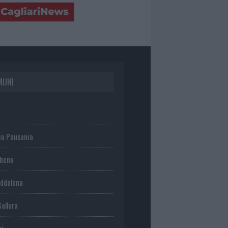
MUNI
io Pausania
chena
ddalena
Gallura