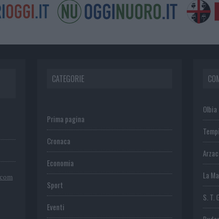
CATEGORIE
CO
Olbia
Prima pagina
Temp
Cronaca
Arza
Economia
La Ma
.com
Sport
S. T. 
Eventi