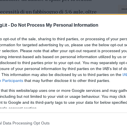
ecessità di un fabbisogno di 5/6 aule, oltre
io annessi per una superficie minima di 500
 orientativo (soggetto a ribasso) è di euro
i.it -
Do Not Process My Personal Information
pplicando i valori di stima pubblicati
to opt-out of the sale, sharing to third parties, or processing of your per
obile deve possedere caratteristiche adeguate
formation for targeted advertising by us, please use the below opt-out s
vere le aule, WC, spazi e ambienti accessori tali
r selection. Please note that after your opt-out request is processed y
studenti. Le aule dovranno essere di 50 metri
eing interest-based ads based on personal information utilized by us or
disclosed to third parties prior to your opt-out. You may separately opt-
losure of your personal information by third parties on the IAB’s list of
uovi già edificati o in corso di costruzione,
. This information may also be disclosed by us to third parties on the
IA
in entrambi i casi, adeguamenti
per
Participants
that may further disclose it to other third parties.
tiche richieste. Insomma,
come già fatto in
 that this website/app uses one or more Google services and may gath
po per arginare la carenza di spazi delle
including but not limited to your visit or usage behaviour. You may click 
atica in più del coronavirus.
 to Google and its third-party tags to use your data for below specifi
ogle consent section.
azionali?
l Data Processing Opt Outs
NEC