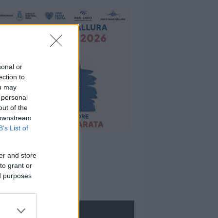
sonal or
ection to
ou may
 personal
out of the
 downstream
B’s List of
er and store
to grant or
ed purposes
ROLOGIE