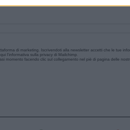
ggi e ricevi le nostre email periodiche contenenti le ultime notizie pubbli
aforma di marketing. Iscrivendoti alla newsletter accetti che le tue info
qui l'informativa sulla privacy di Mailchimp
.
siasi momento facendo clic sul collegamento nel piè di pagina delle nostr