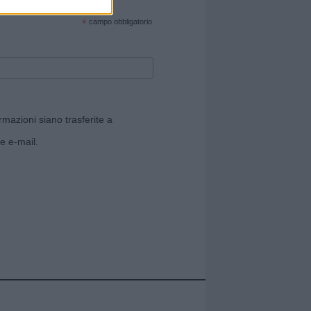
cate sul sito web!
*
campo obbligatorio
rmazioni siano trasferite a
e e-mail.