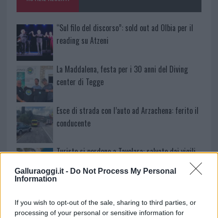
k
p
“Sul filo del discorso”: sold out ad Olbia per il
reading su Atzeni
La Maddalena, festa per i 30 anni del Diving
center di Tegge
Esce di strada con l’auto ad Arzachena: ferito il
conducente
Turiste si perdono a Tavolara: salvate dai vigili
del fuoco
Galluraoggi.it -
Do Not Process My Personal
Information
Meteo Olbia 6 agosto, migliora il tempo in
If you wish to opt-out of the sale, sharing to third parties, or
Gallura
processing of your personal or sensitive information for