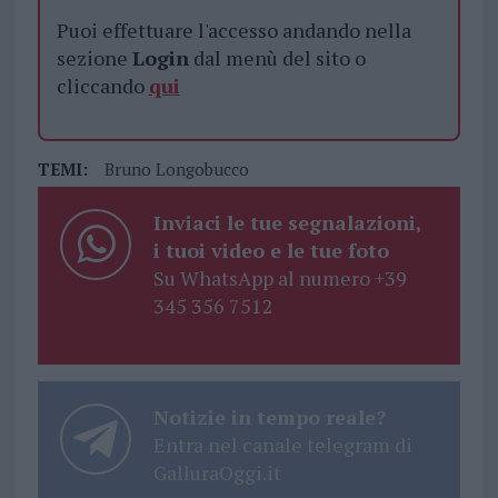
Puoi effettuare l'accesso andando nella
sezione
Login
dal menù del sito o
cliccando
qui
TEMI:
Bruno Longobucco
Inviaci le tue segnalazioni,
i tuoi video e le tue foto
Su WhatsApp al numero +39
345 356 7512
Notizie in tempo reale?
Entra nel canale telegram di
GalluraOggi.it