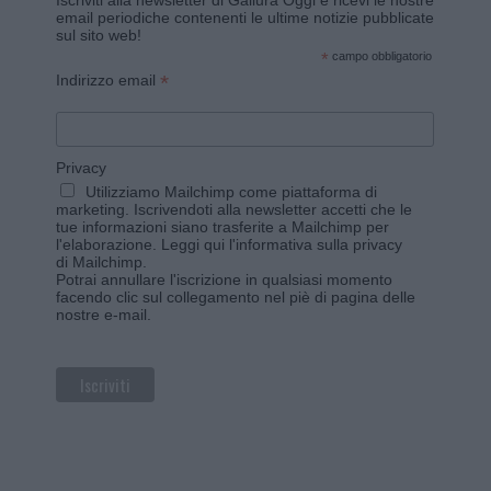
Iscriviti alla newsletter di Gallura Oggi e ricevi le nostre
email periodiche contenenti le ultime notizie pubblicate
sul sito web!
*
campo obbligatorio
*
Indirizzo email
Privacy
Utilizziamo Mailchimp come piattaforma di
marketing. Iscrivendoti alla newsletter accetti che le
tue informazioni siano trasferite a Mailchimp per
l'elaborazione.
Leggi qui l'informativa sulla privacy
di Mailchimp
.
Potrai annullare l'iscrizione in qualsiasi momento
facendo clic sul collegamento nel piè di pagina delle
nostre e-mail.