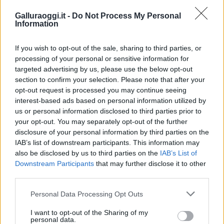
Galluraoggi.it -
Do Not Process My Personal
Information
Condividi l'articolo
If you wish to opt-out of the sale, sharing to third parties, or
F
T
Pi
W
S
processing of your personal or sensitive information for
a
w
n
h
h
targeted advertising by us, please use the below opt-out
section to confirm your selection. Please note that after your
ce
it
te
at
a
Articolo precedente
opt-out request is processed you may continue seeing
b
te
re
s
re
Prossimo articolo
interest-based ads based on personal information utilized by
us or personal information disclosed to third parties prior to
o
r
st
A
your opt-out. You may separately opt-out of the further
o
p
disclosure of your personal information by third parties on the
NOTIZIE RECENTI
IAB’s list of downstream participants. This information may
k
p
also be disclosed by us to third parties on the
IAB’s List of
Downstream Participants
that may further disclose it to other
Le previsioni meteo per il weekend a Olbia e in
third parties.
Gallura
Please note that this website/app uses one or more Google
Personal Data Processing Opt Outs
services and may gather and store information including but
not limited to your visit or usage behaviour. You may click to
I want to opt-out of the Sharing of my
Michelle Hunziker in Gallura, bella anche dal
personal data.
grant or deny consent to Google and its third-party tags to