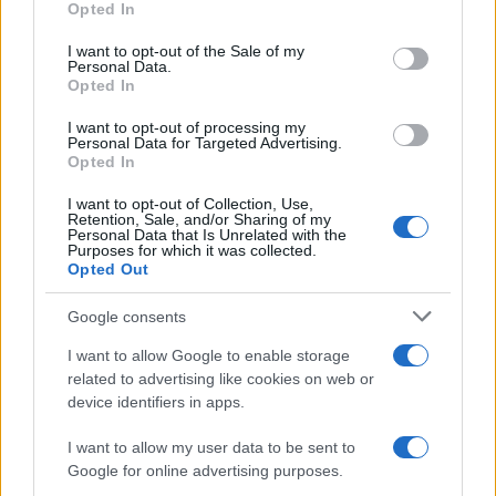
vivo: un amico vip svela come fa
Opted In
use your data for below specified purposes in below Google
consent section.
I want to opt-out of the Sale of my
Personal Data.
Calangianus, dopo le polemiche il centro
Opted In
accoglienza minori chiude
I want to opt-out of processing my
Personal Data for Targeted Advertising.
Opted In
Olbia, divieto di sosta contro spaccio e degrado:
esplode la protesta
I want to opt-out of Collection, Use,
Retention, Sale, and/or Sharing of my
Personal Data that Is Unrelated with the
Purposes for which it was collected.
Pausa caffè impeccabile: come scegliere la
Opted Out
soluzione ideale per la casa e l’ufficio
Google consents
Monte Pino, la fine di un lungo dolore: storia e
I want to allow Google to enable storage
related to advertising like cookies on web or
rinascita della strada che segnò la Gallura
device identifiers in apps.
Raid nelle campagne di Berchidda, rischio per
I want to allow my user data to be sent to
Google for online advertising purposes.
la rete elettrica