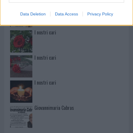
Martina Agostina Diturco
Data Deletion
Data Access
Privacy Policy
I nostri cari
I nostri cari
I nostri cari
Giovannimaria Cabras