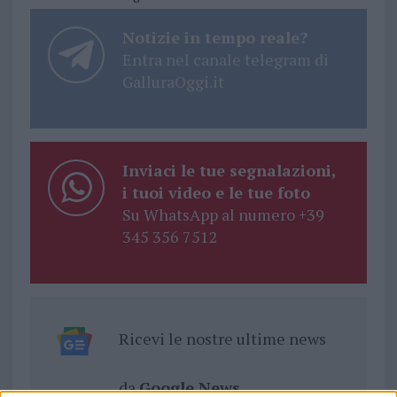
Notizie in tempo reale?
Entra nel canale telegram di
GalluraOggi.it
Inviaci le tue segnalazioni,
i tuoi video e le tue foto
Su WhatsApp al numero +39
345 356 7512
Ricevi le nostre ultime news
da
Google News