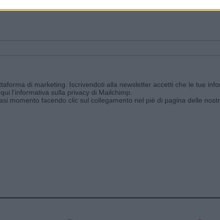
ggi e ricevi le nostre email periodiche contenenti le ultime notizie pubbli
aforma di marketing. Iscrivendoti alla newsletter accetti che le tue info
qui l'informativa sulla privacy di Mailchimp
.
siasi momento facendo clic sul collegamento nel piè di pagina delle nostr