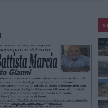
IAMME A LA MADDALENA, INCENDIO A MONTI D’À RENA
KEND A OLBIA E IN GALLURA
 BELLA ANCHE DAL VIVO: UN AMICO VIP SVELA COME FA
NOT
 A FUOCO DUE FURGONI
a