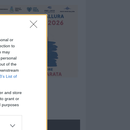
sonal or
ection to
ou may
 personal
out of the
 downstream
B’s List of
er and store
to grant or
ed purposes
ROLOGIE