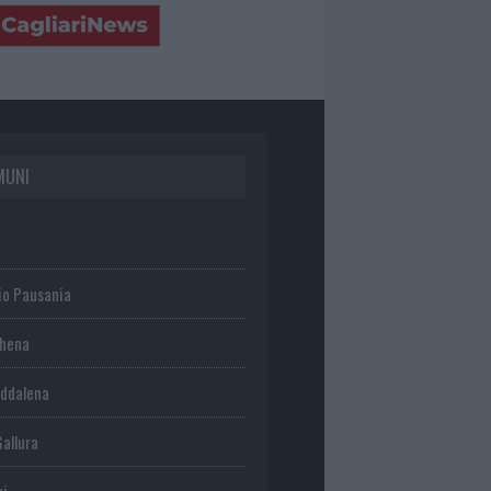
MUNI
io Pausania
chena
ddalena
Gallura