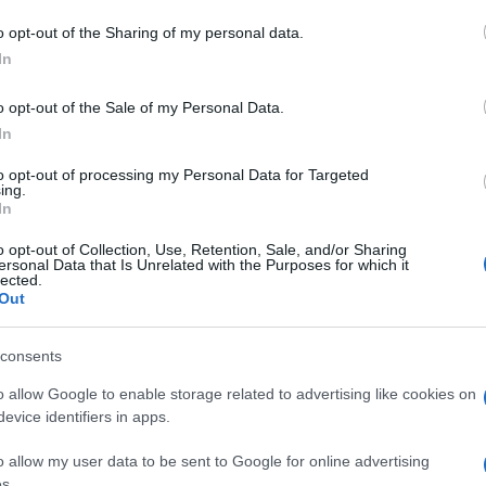
o opt-out of the Sharing of my personal data.
ime news da
Google News
In
o opt-out of the Sale of my Personal Data.
In
to opt-out of processing my Personal Data for Targeted
ing.
In
dente
Prossimo articolo
o opt-out of Collection, Use, Retention, Sale, and/or Sharing
ersonal Data that Is Unrelated with the Purposes for which it
lected.
Out
consents
o allow Google to enable storage related to advertising like cookies on
evice identifiers in apps.
o allow my user data to be sent to Google for online advertising
s.