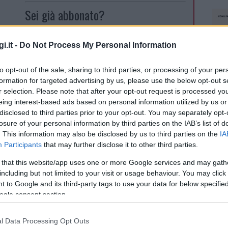
Sei già abbonato?
Puoi effettuare l'accesso andando
i.it -
Do Not Process My Personal Information
l sito o cliccando
qui
to opt-out of the sale, sharing to third parties, or processing of your per
formation for targeted advertising by us, please use the below opt-out s
r selection. Please note that after your opt-out request is processed y
eing interest-based ads based on personal information utilized by us or
disclosed to third parties prior to your opt-out. You may separately opt-
eale?
losure of your personal information by third parties on the IAB’s list of
gram di GalluraOggi.it
. This information may also be disclosed by us to third parties on the
IA
Participants
that may further disclose it to other third parties.
 that this website/app uses one or more Google services and may gath
including but not limited to your visit or usage behaviour. You may click 
lazioni, i tuoi video e le tue foto
 to Google and its third-party tags to use your data for below specifi
ro +39 345 356 7512
ogle consent section.
l Data Processing Opt Outs
NEC