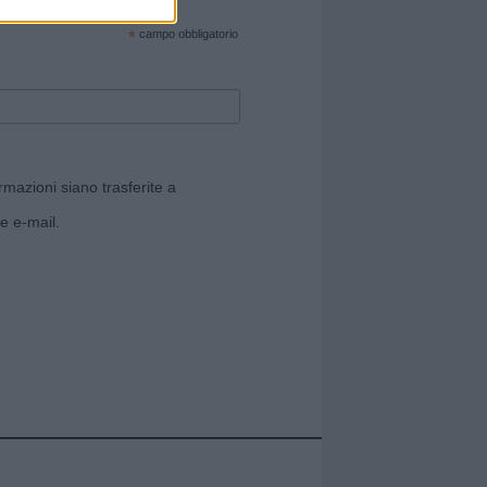
cate sul sito web!
*
campo obbligatorio
rmazioni siano trasferite a
e e-mail.