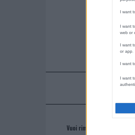
I want 
I want t
web or d
I want t
or app.
I want t
I want t
authenti
Vuoi rimanere sempre agg