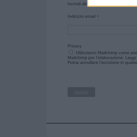
Iscriviti alla newsletter di Gallura O
*
Indirizzo email
Privacy
Utilizziamo Mailchimp come piatt
Mailchimp per l'elaborazione.
Leggi 
Potrai annullare l'iscrizione in qual