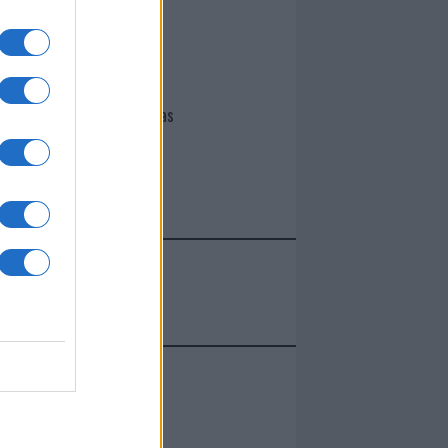
I nostri cari
Giovannimaria Cabras