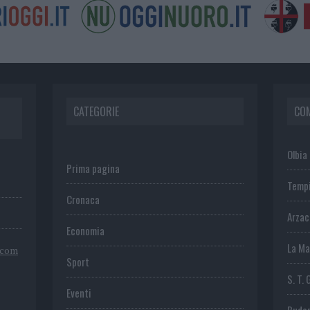
CATEGORIE
CO
Olbia
Prima pagina
Temp
Cronaca
Arza
Economia
La Ma
.com
Sport
S. T. 
Eventi