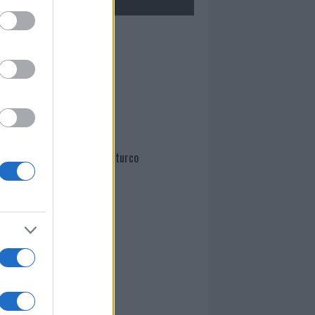
Mario Malu
Paolo Pinna
Martina Agostina Diturco
I nostri cari
I nostri cari