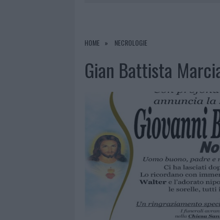
8 AGOSTO 2026
|
RISTORANTE DISTRUTTO DALLE F
7 AGOSTO 2026
|
LE PREVISIONI METEO PER IL WEE
7 AGOSTO 2026
|
MICHELLE HUNZIKER IN GALLURA,
HOME
NECROLOGIE
8 AGOSTO 2026
|
INCENDIO NELLA NOTTE A OLBIA,
Gian Battista Marci