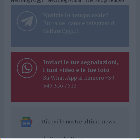
Necrologi Oggi
Necrologi Olbia
Necrologi Tempio
Notizie in tempo reale?
Entra nel canale telegram di
GalluraOggi.it
Inviaci le tue segnalazioni,
i tuoi video e le tue foto
Su WhatsApp al numero +39
345 356 7512
Ricevi le nostre ultime news
da
Google News