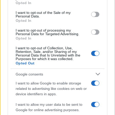
grant or deny consent to Google and its third-party tags to
Opted In
vivo: un amico vip svela come fa
use your data for below specified purposes in below Google
consent section.
I want to opt-out of the Sale of my
Personal Data.
Calangianus, dopo le polemiche il centro
Opted In
accoglienza minori chiude
I want to opt-out of processing my
Personal Data for Targeted Advertising.
Opted In
Olbia, divieto di sosta contro spaccio e degrado:
esplode la protesta
I want to opt-out of Collection, Use,
Retention, Sale, and/or Sharing of my
Personal Data that Is Unrelated with the
Purposes for which it was collected.
Pausa caffè impeccabile: come scegliere la
Opted Out
soluzione ideale per la casa e l’ufficio
Google consents
I want to allow Google to enable storage
Monte Pino, la fine di un lungo dolore: storia e
related to advertising like cookies on web or
rinascita della strada che segnò la Gallura
device identifiers in apps.
I want to allow my user data to be sent to
Raid nelle campagne di Berchidda, rischio per
Google for online advertising purposes.
la rete elettrica