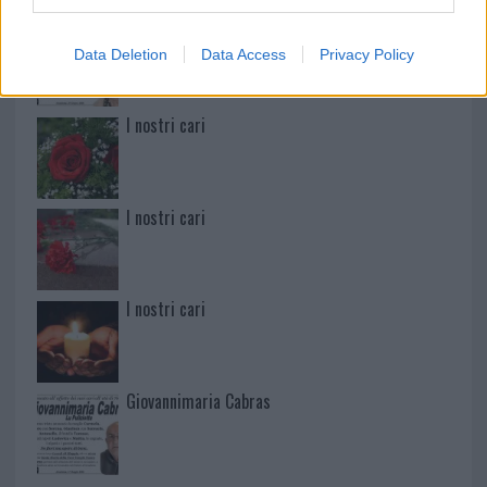
Martina Agostina Diturco
Data Deletion
Data Access
Privacy Policy
I nostri cari
I nostri cari
I nostri cari
Giovannimaria Cabras