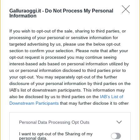
Galluraoggi.it -
Do Not Process My Personal
Information
Condividi l'articolo
If you wish to opt-out of the sale, sharing to third parties, or
F
T
Pi
W
S
processing of your personal or sensitive information for
a
w
n
h
h
targeted advertising by us, please use the below opt-out
section to confirm your selection. Please note that after your
ce
it
te
at
a
Articolo precedente
opt-out request is processed you may continue seeing
b
te
re
s
re
interest-based ads based on personal information utilized by
Prossimo articolo
us or personal information disclosed to third parties prior to
o
r
st
A
your opt-out. You may separately opt-out of the further
o
p
disclosure of your personal information by third parties on the
IAB’s list of downstream participants. This information may
NOTIZIE RECENTI
k
p
also be disclosed by us to third parties on the
IAB’s List of
Downstream Participants
that may further disclose it to other
Le previsioni meteo per il weekend a Olbia e in
third parties.
Gallura
Please note that this website/app uses one or more Google
Personal Data Processing Opt Outs
services and may gather and store information including but
not limited to your visit or usage behaviour. You may click to
I want to opt-out of the Sharing of my
Michelle Hunziker in Gallura, bella anche dal
personal data.