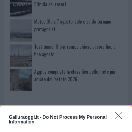
50mila nel resort
Meteo Olbia 7 agosto, sole e caldo tornano
protagonisti
Test tunnel Olbia: rampe chiuse ancora fino a
fine agosto
Aggius conquista la classifica delle mete più
amate dell’estate 2026
Galluraoggi.it -
Do Not Process My Personal
Information