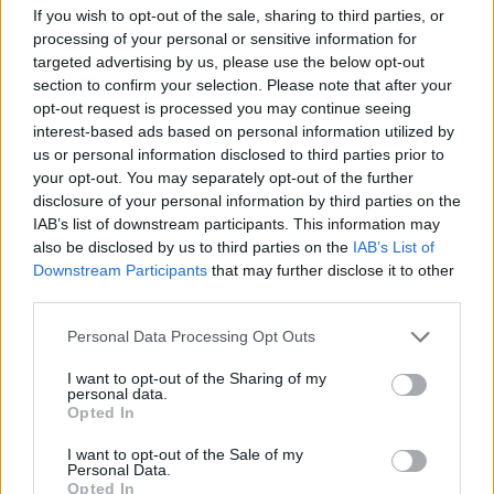
If you wish to opt-out of the sale, sharing to third parties, or
processing of your personal or sensitive information for
targeted advertising by us, please use the below opt-out
NECROLOGIE
section to confirm your selection. Please note that after your
opt-out request is processed you may continue seeing
interest-based ads based on personal information utilized by
Mario Malu
us or personal information disclosed to third parties prior to
your opt-out. You may separately opt-out of the further
disclosure of your personal information by third parties on the
IAB’s list of downstream participants. This information may
Paolo Pinna
also be disclosed by us to third parties on the
IAB’s List of
Downstream Participants
that may further disclose it to other
third parties.
Please note that this website/app uses one or more Google
Martina Agostina Diturco
Personal Data Processing Opt Outs
services and may gather and store information including but
not limited to your visit or usage behaviour. You may click to
I want to opt-out of the Sharing of my
personal data.
grant or deny consent to Google and its third-party tags to
Opted In
use your data for below specified purposes in below Google
I nostri cari
consent section.
I want to opt-out of the Sale of my
Personal Data.
Opted In