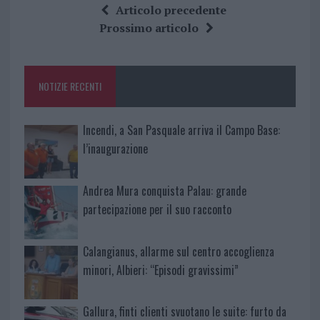
ce
it
te
at
a
Articolo precedente
b
te
re
s
re
Prossimo articolo
o
r
st
A
o
p
NOTIZIE RECENTI
k
p
Incendi, a San Pasquale arriva il Campo Base:
l’inaugurazione
Andrea Mura conquista Palau: grande
partecipazione per il suo racconto
Calangianus, allarme sul centro accoglienza
minori, Albieri: “Episodi gravissimi”
Gallura, finti clienti svuotano le suite: furto da