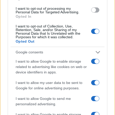
I nostri cari
I want to opt-out of processing my
Personal Data for Targeted Advertising.
Opted In
I want to opt-out of Collection, Use,
I nostri cari
Retention, Sale, and/or Sharing of my
Personal Data that Is Unrelated with the
Purposes for which it was collected.
Opted Out
Giovannimaria Cabras
Google consents
I want to allow Google to enable storage
related to advertising like cookies on web or
device identifiers in apps.
I want to allow my user data to be sent to
Google for online advertising purposes.
Invia un Comunicato Stampa
|
Pubblicità
|
Segnala
I want to allow Google to send me
personalized advertising.
I want to allow Google to enable storage