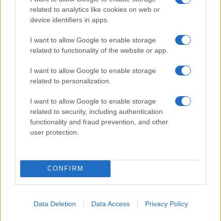
related to analytics like cookies on web or
device identifiers in apps.
Vuoi rimanere sempre aggiornato?
I want to allow Google to enable storage
Iscriviti alla newsletter di Gallura Oggi e ricevi le nostre
related to functionality of the website or app.
email periodiche contenenti le ultime notizie pubblicate
sul sito web!
I want to allow Google to enable storage
*
campo obbligatorio
related to personalization.
*
Indirizzo email
I want to allow Google to enable storage
related to security, including authentication
functionality and fraud prevention, and other
Privacy
user protection.
Utilizziamo Mailchimp come piattaforma di
marketing. Iscrivendoti alla newsletter accetti che le
tue informazioni siano trasferite a Mailchimp per
l'elaborazione.
Leggi qui l'informativa sulla privacy
di Mailchimp
.
CONFIRM
Potrai annullare l'iscrizione in qualsiasi momento
facendo clic sul collegamento nel piè di pagina delle
nostre e-mail.
Data Deletion
Data Access
Privacy Policy