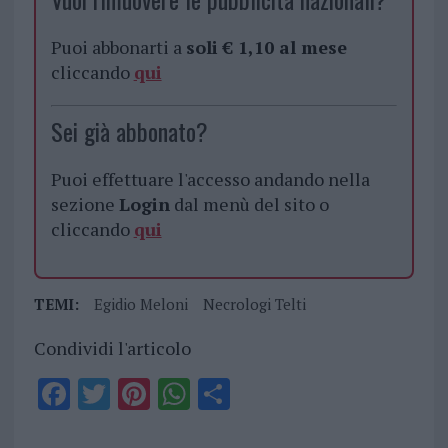
Puoi abbonarti a
soli € 1,10 al mese
cliccando
qui
Sei già abbonato?
Puoi effettuare l'accesso andando nella
sezione
Login
dal menù del sito o
cliccando
qui
TEMI:
Egidio Meloni
Necrologi Telti
Condividi l'articolo
F
T
Pi
W
S
a
w
n
h
h