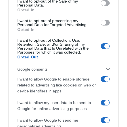
I want to opt-out of the Sale of my
Arzachena
Personal Data.
Opted In
Incidente sulla strada provinciale ad Arzachena,
I want to opt-out of processing my
Personal Data for Targeted Advertising.
un ferito
Opted In
I want to opt-out of Collection, Use,
Sangue, musica e solidarietà con Avis Olbia al
Retention, Sale, and/or Sharing of my
Personal Data that Is Unrelated with the
Delta Center
Purposes for which it was collected.
Opted Out
Meteo Olbia 9 agosto, temperature in calo
Google consents
I want to allow Google to enable storage
related to advertising like cookies on web or
Salmo finisce in ospedale a Catania, ma il tour
device identifiers in apps.
va avanti: “Sicilia, ci sono”
I want to allow my user data to be sent to
Google for online advertising purposes.
I want to allow Google to send me
personalized advertising.