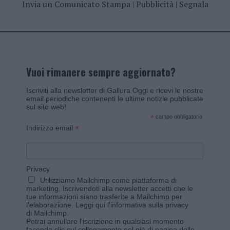
Invia un Comunicato Stampa
|
Pubblicità
|
Segnala
Vuoi rimanere sempre aggiornato?
Iscriviti alla newsletter di Gallura Oggi e ricevi le nostre
email periodiche contenenti le ultime notizie pubblicate
sul sito web!
*
campo obbligatorio
*
Indirizzo email
Privacy
Utilizziamo Mailchimp come piattaforma di
marketing. Iscrivendoti alla newsletter accetti che le
tue informazioni siano trasferite a Mailchimp per
l'elaborazione.
Leggi qui l'informativa sulla privacy
di Mailchimp
.
Potrai annullare l'iscrizione in qualsiasi momento
facendo clic sul collegamento nel piè di pagina delle