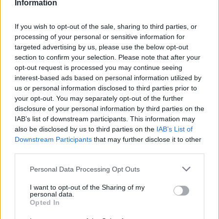
Information
F
T
Pi
W
S
a
w
n
h
h
If you wish to opt-out of the sale, sharing to third parties, or
processing of your personal or sensitive information for
ce
it
te
at
a
Articolo precedente
targeted advertising by us, please use the below opt-out
b
te
re
s
re
Prossimo articolo
section to confirm your selection. Please note that after your
opt-out request is processed you may continue seeing
o
r
st
A
interest-based ads based on personal information utilized by
o
p
us or personal information disclosed to third parties prior to
NOTIZIE RECENTI
your opt-out. You may separately opt-out of the further
k
p
disclosure of your personal information by third parties on the
IAB’s list of downstream participants. This information may
Controlli rafforzati in Costa Smeralda, 20
also be disclosed by us to third parties on the
IAB’s List of
arresti e 135 denunce
Downstream Participants
that may further disclose it to other
third parties.
Please note that this website/app uses one or more Google
Tre milioni di euro dalla Provincia Gallura per
Personal Data Processing Opt Outs
services and may gather and store information including but
nuove aule nelle scuole di Olbia
not limited to your visit or usage behaviour. You may click to
I want to opt-out of the Sharing of my
personal data.
grant or deny consent to Google and its third-party tags to
Opted In
use your data for below specified purposes in below Google
Incidente sulla provinciale 125, paura tra Olbia e
consent section.