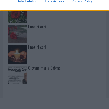
Data Deletion
Data Access
Privacy Policy
I nostri cari
I nostri cari
I nostri cari
Giovannimaria Cabras