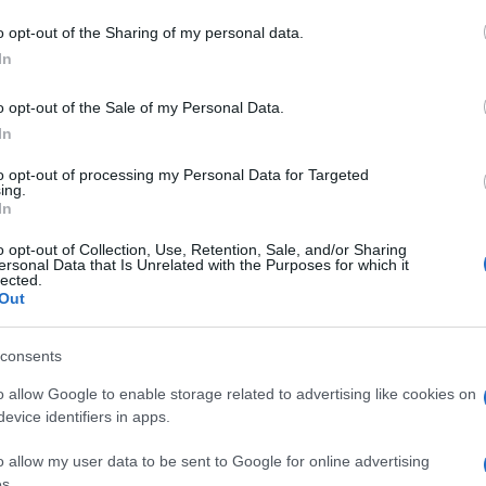
o opt-out of the Sharing of my personal data.
In
lazioni, i tuoi video e le tue foto
ro +39 345 356 7512
o opt-out of the Sale of my Personal Data.
In
to opt-out of processing my Personal Data for Targeted
ing.
In
ime news da
Google News
o opt-out of Collection, Use, Retention, Sale, and/or Sharing
ersonal Data that Is Unrelated with the Purposes for which it
lected.
Out
consents
o allow Google to enable storage related to advertising like cookies on
evice identifiers in apps.
dente
Prossimo articolo
o allow my user data to be sent to Google for online advertising
s.