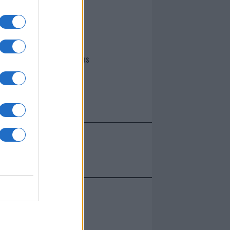
I nostri cari
Giovannimaria Cabras