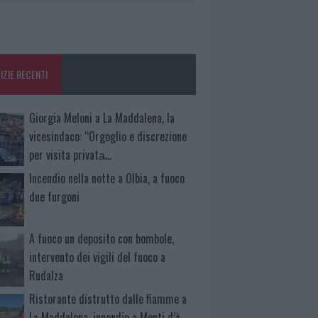
IZIE RECENTI
Giorgia Meloni a La Maddalena, la
vicesindaco: “Orgoglio e discrezione
per visita privata̶…
Incendio nella notte a Olbia, a fuoco
due furgoni
A fuoco un deposito con bombole,
intervento dei vigili del fuoco a
Rudalza
Ristorante distrutto dalle fiamme a
La Maddalena, incendio a Monti d’à