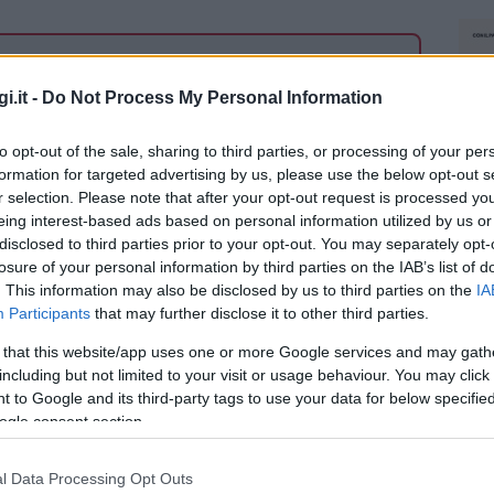
Vuoi rimuovere le pubblicità
i.it -
Do Not Process My Personal Information
to opt-out of the sale, sharing to third parties, or processing of your per
 mese
cliccando
qui
formation for targeted advertising by us, please use the below opt-out s
r selection. Please note that after your opt-out request is processed y
eing interest-based ads based on personal information utilized by us or
disclosed to third parties prior to your opt-out. You may separately opt-
losure of your personal information by third parties on the IAB’s list of
do nella sezione
Login
dal menù del sito o
. This information may also be disclosed by us to third parties on the
IA
Participants
that may further disclose it to other third parties.
 that this website/app uses one or more Google services and may gath
including but not limited to your visit or usage behaviour. You may click 
Gallura
Necrologi Olbia
 to Google and its third-party tags to use your data for below specifi
ogle consent section.
eale?
gram di GalluraOggi.it
l Data Processing Opt Outs
NEC