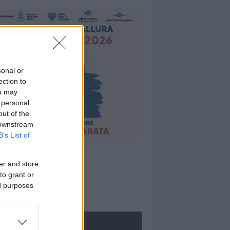
sonal or
ection to
ou may
 personal
out of the
 downstream
B’s List of
er and store
to grant or
ed purposes
ROLOGIE