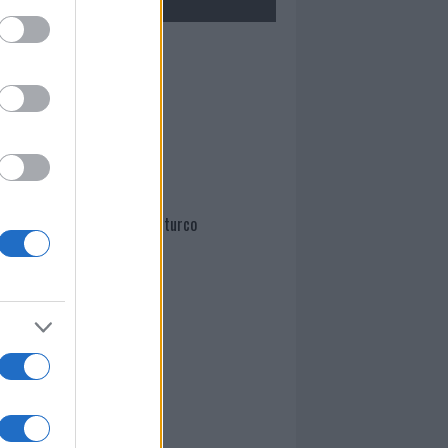
Mario Malu
Paolo Pinna
Martina Agostina Diturco
I nostri cari
I nostri cari