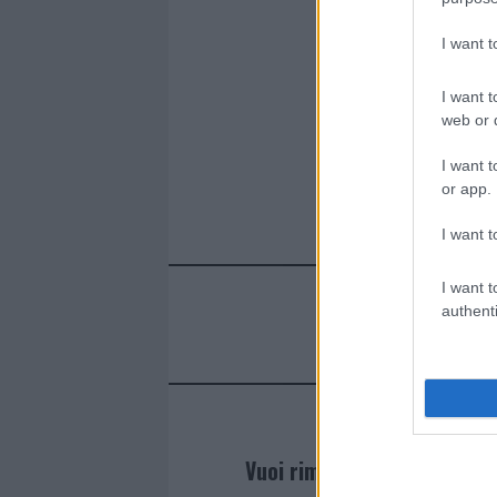
o
r
st
A
o
p
I want 
k
p
I want t
web or d
I want t
or app.
I want t
I want t
authenti
Vuoi rimanere sempre agg