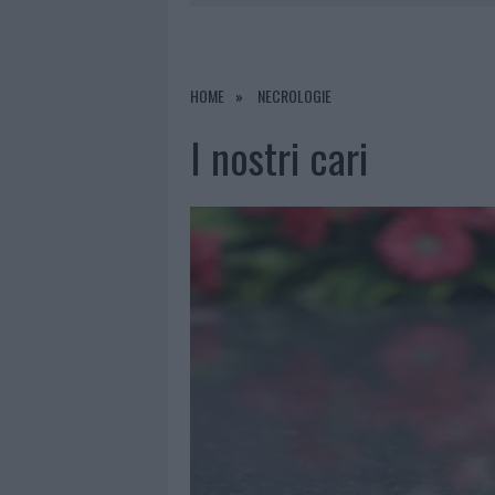
8 AGOSTO 2026
|
A FUOCO UN DEPOSITO CON BOMB
8 AGOSTO 2026
|
RISTORANTE DISTRUTTO DALLE F
7 AGOSTO 2026
|
LE PREVISIONI METEO PER IL WEE
HOME
NECROLOGIE
8 AGOSTO 2026
|
GIORGIA MELONI A LA MADDALENA
I nostri cari