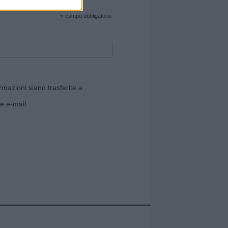
cate sul sito web!
*
campo obbligatorio
rmazioni siano trasferite a
e e-mail.