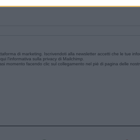
ggi e ricevi le nostre email periodiche contenenti le ultime notizie pubbli
aforma di marketing. Iscrivendoti alla newsletter accetti che le tue info
qui l'informativa sulla privacy di Mailchimp
.
siasi momento facendo clic sul collegamento nel piè di pagina delle nostr