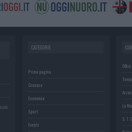
CATEGORIE
CO
Olbia
Prima pagina
Temp
Cronaca
Arza
Economia
La Ma
.com
Sport
S. T. 
Eventi