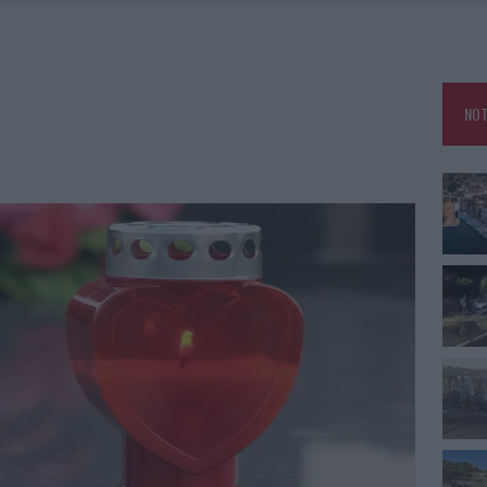
OLE, INTERVENTO DEI VIGILI DEL FUOCO A RUDALZA
IAMME A LA MADDALENA, INCENDIO A MONTI D’À RENA
KEND A OLBIA E IN GALLURA
NOT
, LA VICESINDACO: “ORGOGLIO E DISCREZIONE PER VISITA PRIVATA”