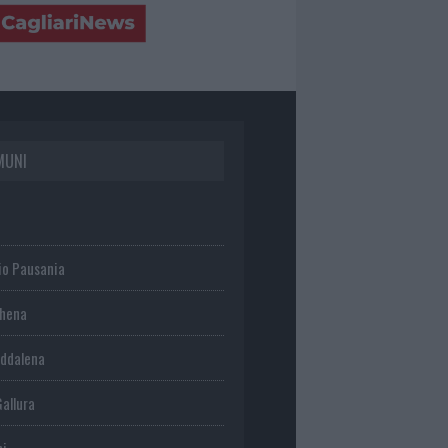
MUNI
io Pausania
chena
ddalena
Gallura