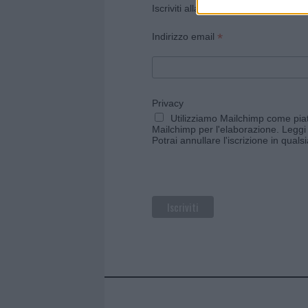
Iscriviti alla newsletter di Gallura O
*
Indirizzo email
Privacy
Utilizziamo Mailchimp come piatt
Mailchimp per l'elaborazione.
Leggi 
Potrai annullare l'iscrizione in qual