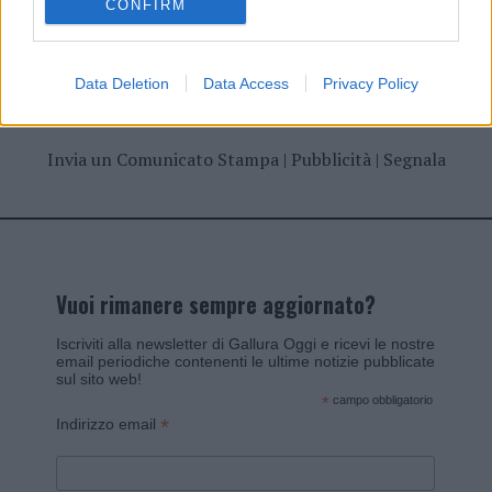
CONFIRM
Data Deletion
Data Access
Privacy Policy
Invia un Comunicato Stampa
|
Pubblicità
|
Segnala
Vuoi rimanere sempre aggiornato?
Iscriviti alla newsletter di Gallura Oggi e ricevi le nostre
email periodiche contenenti le ultime notizie pubblicate
sul sito web!
*
campo obbligatorio
*
Indirizzo email