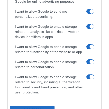
Google for online advertising purposes.
I want to allow Google to send me
personalized advertising.
Martina Agostina Diturco
I want to allow Google to enable storage
related to analytics like cookies on web or
device identifiers in apps.
I nostri cari
I want to allow Google to enable storage
related to functionality of the website or app.
I nostri cari
I want to allow Google to enable storage
related to personalization.
I want to allow Google to enable storage
I nostri cari
related to security, including authentication
functionality and fraud prevention, and other
user protection.
Giovannimaria Cabras