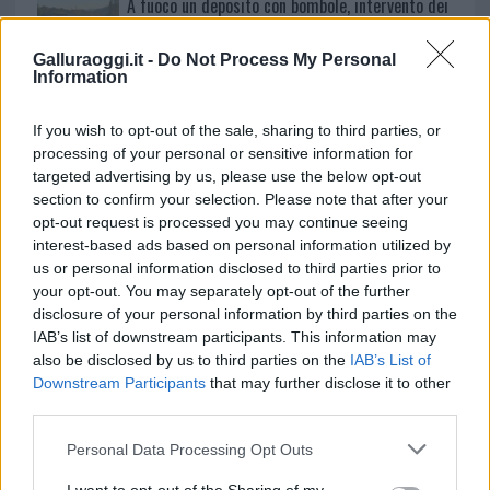
A fuoco un deposito con bombole, intervento dei
vigili del fuoco a Rudalza
Galluraoggi.it -
Do Not Process My Personal
Information
If you wish to opt-out of the sale, sharing to third parties, or
processing of your personal or sensitive information for
targeted advertising by us, please use the below opt-out
section to confirm your selection. Please note that after your
opt-out request is processed you may continue seeing
interest-based ads based on personal information utilized by
us or personal information disclosed to third parties prior to
your opt-out. You may separately opt-out of the further
NECROLOGIE
disclosure of your personal information by third parties on the
IAB’s list of downstream participants. This information may
also be disclosed by us to third parties on the
IAB’s List of
Mario Malu
Downstream Participants
that may further disclose it to other
third parties.
Please note that this website/app uses one or more Google
Personal Data Processing Opt Outs
services and may gather and store information including but
Paolo Pinna