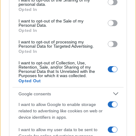
not limited to your visit or usage behaviour. You may click to
I want to opt-out of the Sharing of my
personal data.
grant or deny consent to Google and its third-party tags to
Opted In
use your data for below specified purposes in below Google
consent section.
Martina Agostina Diturco
I want to opt-out of the Sale of my
Personal Data.
Opted In
I want to opt-out of processing my
I nostri cari
Personal Data for Targeted Advertising.
Opted In
I want to opt-out of Collection, Use,
Retention, Sale, and/or Sharing of my
Personal Data that Is Unrelated with the
I nostri cari
Purposes for which it was collected.
Opted Out
Google consents
I nostri cari
I want to allow Google to enable storage
related to advertising like cookies on web or
device identifiers in apps.
Giovannimaria Cabras
I want to allow my user data to be sent to