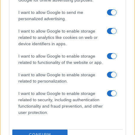
Google for online advertising purposes.
I want to allow Google to send me
personalized advertising.
I want to allow Google to enable storage
related to analytics like cookies on web or
Invia un Comunicato Stampa
|
Pubblicità
|
Segnala
device identifiers in apps.
I want to allow Google to enable storage
related to functionality of the website or app.
I want to allow Google to enable storage
Vuoi rimanere sempre aggiornato?
related to personalization.
Iscriviti alla newsletter di Gallura Oggi e ricevi le nostre
I want to allow Google to enable storage
email periodiche contenenti le ultime notizie pubblicate
related to security, including authentication
sul sito web!
functionality and fraud prevention, and other
*
campo obbligatorio
user protection.
*
Indirizzo email
CONFIRM