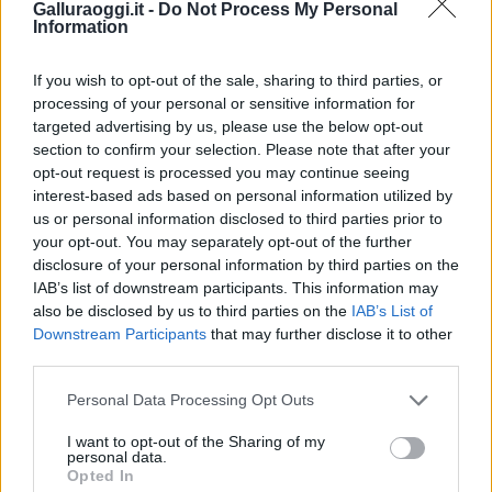
Galluraoggi.it -
Do Not Process My Personal
Information
If you wish to opt-out of the sale, sharing to third parties, or
processing of your personal or sensitive information for
targeted advertising by us, please use the below opt-out
section to confirm your selection. Please note that after your
opt-out request is processed you may continue seeing
interest-based ads based on personal information utilized by
NECROLOGIE
us or personal information disclosed to third parties prior to
your opt-out. You may separately opt-out of the further
disclosure of your personal information by third parties on the
Mario Malu
IAB’s list of downstream participants. This information may
also be disclosed by us to third parties on the
IAB’s List of
Downstream Participants
that may further disclose it to other
third parties.
Paolo Pinna
Please note that this website/app uses one or more Google
Personal Data Processing Opt Outs
services and may gather and store information including but
not limited to your visit or usage behaviour. You may click to
I want to opt-out of the Sharing of my
personal data.
Martina Agostina Diturco
grant or deny consent to Google and its third-party tags to
Opted In
use your data for below specified purposes in below Google