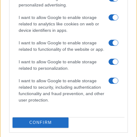
personalized advertising.
Invia un Comunicato Stampa
|
Pubblicità
|
Segnala
I want to allow Google to enable storage
related to analytics like cookies on web or
device identifiers in apps.
I want to allow Google to enable storage
related to functionality of the website or app.
Vuoi rimanere sempre aggiornato?
I want to allow Google to enable storage
Iscriviti alla newsletter di Gallura Oggi e ricevi le nostre
related to personalization.
email periodiche contenenti le ultime notizie pubblicate
sul sito web!
I want to allow Google to enable storage
*
campo obbligatorio
related to security, including authentication
*
Indirizzo email
functionality and fraud prevention, and other
user protection.
Privacy
Utilizziamo Mailchimp come piattaforma di
CONFIRM
marketing. Iscrivendoti alla newsletter accetti che le
tue informazioni siano trasferite a Mailchimp per
l'elaborazione.
Leggi qui l'informativa sulla privacy