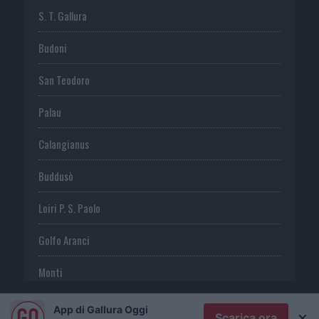
S. T. Gallura
Budoni
San Teodoro
Palau
Calangianus
Buddusò
Loiri P. S. Paolo
Golfo Aranci
Monti
Telti
App di Gallura Oggi
×
Scarica ora