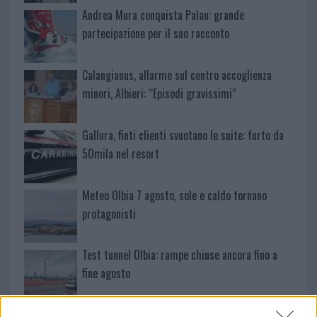
Andrea Mura conquista Palau: grande
partecipazione per il suo racconto
Calangianus, allarme sul centro accoglienza
minori, Albieri: “Episodi gravissimi”
Gallura, finti clienti svuotano le suite: furto da
50mila nel resort
Meteo Olbia 7 agosto, sole e caldo tornano
protagonisti
Test tunnel Olbia: rampe chiuse ancora fino a
fine agosto