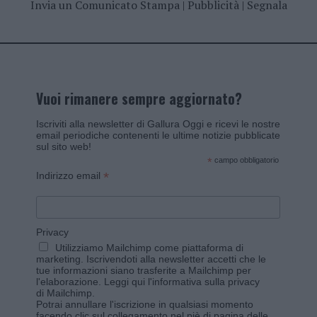
Invia un Comunicato Stampa
|
Pubblicità
|
Segnala
Vuoi rimanere sempre aggiornato?
Iscriviti alla newsletter di Gallura Oggi e ricevi le nostre
email periodiche contenenti le ultime notizie pubblicate
sul sito web!
*
campo obbligatorio
*
Indirizzo email
Privacy
Utilizziamo Mailchimp come piattaforma di
marketing. Iscrivendoti alla newsletter accetti che le
tue informazioni siano trasferite a Mailchimp per
l'elaborazione.
Leggi qui l'informativa sulla privacy
di Mailchimp
.
Potrai annullare l'iscrizione in qualsiasi momento
facendo clic sul collegamento nel piè di pagina delle