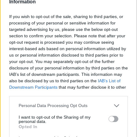
Information
If you wish to opt-out of the sale, sharing to third parties, or
processing of your personal or sensitive information for
targeted advertising by us, please use the below opt-out
section to confirm your selection. Please note that after your
opt-out request is processed you may continue seeing
NECROLOGIE
interest-based ads based on personal information utilized by
us or personal information disclosed to third parties prior to
your opt-out. You may separately opt-out of the further
Mario Malu
disclosure of your personal information by third parties on the
IAB’s list of downstream participants. This information may
also be disclosed by us to third parties on the
IAB’s List of
Downstream Participants
that may further disclose it to other
Paolo Pinna
third parties.
Please note that this website/app uses one or more Google
Personal Data Processing Opt Outs
services and may gather and store information including but
Martina Agostina Diturco
not limited to your visit or usage behaviour. You may click to
I want to opt-out of the Sharing of my
personal data.
grant or deny consent to Google and its third-party tags to
Opted In
use your data for below specified purposes in below Google
consent section.