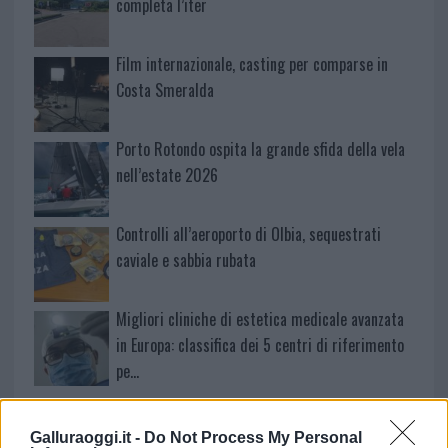
completa l’iter
Film internazionale, casting per comparse in
Costa Smeralda
Porto Rotondo ospita la grande sfida della vela
nell’estate 2026
Controlli all’aeroporto di Olbia, sequestrati
caviale e sabbia rubata
Migliori cliniche di estetica medicale avanzata
in Europa: classifica dei 5 centri di riferimento
pe…
Galluraoggi.it -
Do Not Process My Personal