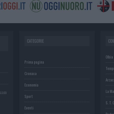
CATEGORIE
CO
Olbia
Prima pagina
Temp
Cronaca
Arza
Economia
La Ma
.com
Sport
S. T. 
Eventi