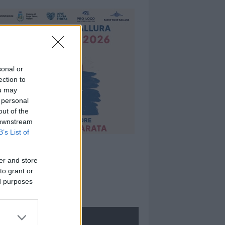
sonal or
ection to
ou may
 personal
out of the
 downstream
B’s List of
er and store
to grant or
ed purposes
ROLOGIE