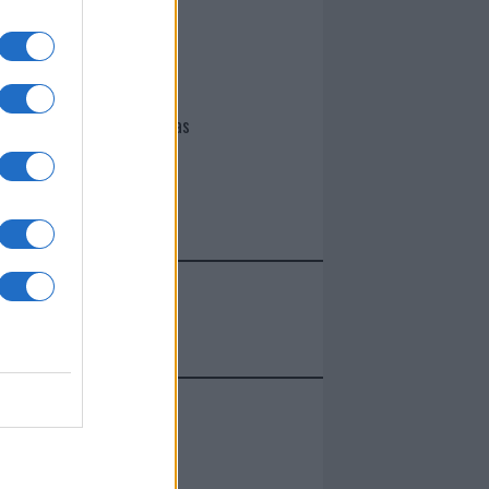
I nostri cari
Giovannimaria Cabras