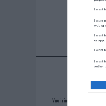
I want 
I want t
web or d
I want t
or app.
I want t
I want t
authenti
Vuoi rimanere sempre agg