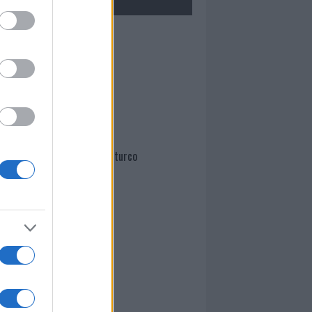
Mario Malu
Paolo Pinna
Martina Agostina Diturco
I nostri cari
I nostri cari