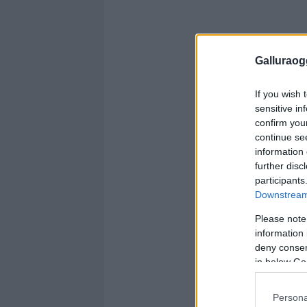
Galluraogg
If you wish 
sensitive in
confirm you
continue se
information 
further disc
participants
Downstream 
Please note
information 
deny consent
in below Go
Persona