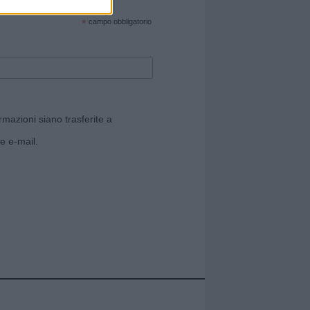
cate sul sito web!
*
campo obbligatorio
rmazioni siano trasferite a
e e-mail.