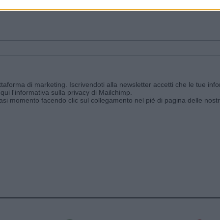
ggi e ricevi le nostre email periodiche contenenti le ultime notizie pubbli
aforma di marketing. Iscrivendoti alla newsletter accetti che le tue info
qui l'informativa sulla privacy di Mailchimp
.
siasi momento facendo clic sul collegamento nel piè di pagina delle nostr