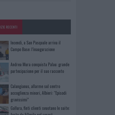
IZIE RECENTI
Incendi, a San Pasquale arriva il
Campo Base: l’inaugurazione
Andrea Mura conquista Palau: grande
partecipazione per il suo racconto
Calangianus, allarme sul centro
accoglienza minori, Albieri: “Episodi
gravissimi”
Gallura, finti clienti svuotano le suite:
furto da 50mila nel resort