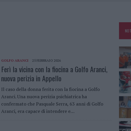
GOSTO, SOLE E CALDO TORNANO PROTAGONISTI
A IL CAMPO BASE: L’INAUGURAZIONE
: GRANDE PARTECIPAZIONE PER IL SUO RACCONTO
NOT
RO ACCOGLIENZA MINORI, ALBIERI: “EPISODI GRAVISSIMI”
GOLFO ARANCI
25 FEBBRAIO 2026
Ferì la vicina con la fiocina a Golfo Aranci,
nuova perizia in Appello
Il caso della donna ferita con la fiocina a Golfo
Aranci. Una nuova perizia psichiatrica ha
confermato che Pasquale Serra, 63 anni di Golfo
Aranci, era capace di intendere e…