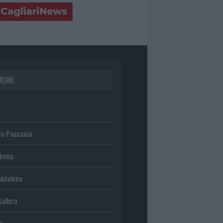
MUNI
io Pausania
chena
ddalena
Gallura