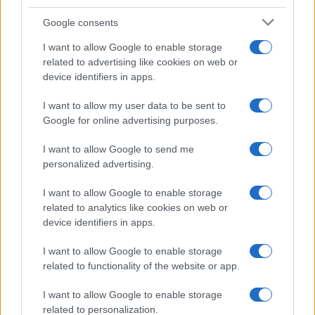
Invia un Comunicato Stampa
|
Pubblicità
|
Segnala
Google consents
I want to allow Google to enable storage
related to advertising like cookies on web or
device identifiers in apps.
I want to allow my user data to be sent to
Vuoi rimanere sempre aggiornato?
Google for online advertising purposes.
Iscriviti alla newsletter di Gallura Oggi e ricevi le nostre
I want to allow Google to send me
email periodiche contenenti le ultime notizie pubblicate
sul sito web!
personalized advertising.
*
campo obbligatorio
*
Indirizzo email
I want to allow Google to enable storage
related to analytics like cookies on web or
device identifiers in apps.
Privacy
I want to allow Google to enable storage
Utilizziamo Mailchimp come piattaforma di
related to functionality of the website or app.
marketing. Iscrivendoti alla newsletter accetti che le
tue informazioni siano trasferite a Mailchimp per
I want to allow Google to enable storage
l'elaborazione.
Leggi qui l'informativa sulla privacy
di Mailchimp
.
related to personalization.