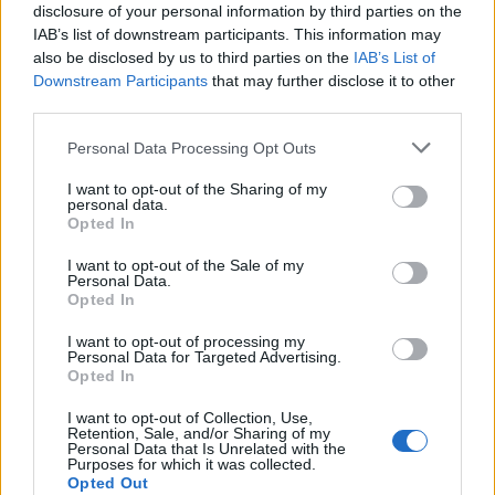
disclosure of your personal information by third parties on the
IAB’s list of downstream participants. This information may
I nostri cari
also be disclosed by us to third parties on the
IAB’s List of
Downstream Participants
that may further disclose it to other
third parties.
Please note that this website/app uses one or more Google
I nostri cari
Personal Data Processing Opt Outs
services and may gather and store information including but
not limited to your visit or usage behaviour. You may click to
I want to opt-out of the Sharing of my
personal data.
grant or deny consent to Google and its third-party tags to
Opted In
use your data for below specified purposes in below Google
I nostri cari
consent section.
I want to opt-out of the Sale of my
Personal Data.
Opted In
Giovannimaria Cabras
I want to opt-out of processing my
Personal Data for Targeted Advertising.
Opted In
I want to opt-out of Collection, Use,
Retention, Sale, and/or Sharing of my
Personal Data that Is Unrelated with the
Purposes for which it was collected.
Opted Out