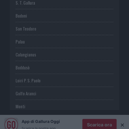
S. T. Gallura
Budoni
San Teodoro
Palau
Calangianus
Buddusò
Loiri P. S. Paolo
Golfo Aranci
Monti
Telti
App di Gallura Oggi
×
Scarica ora
Scarica la nostra app