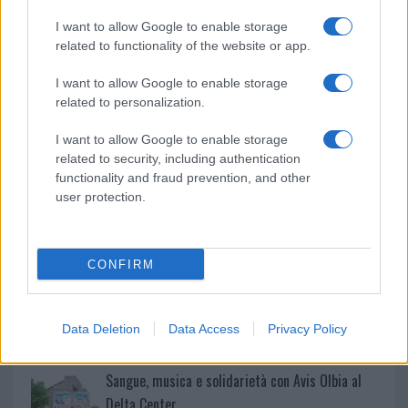
o
p
NOTIZIE RECENTI
k
p
I want to allow Google to enable storage
related to functionality of the website or app.
Controlli rafforzati in Costa Smeralda, 20
I want to allow Google to enable storage
arresti e 135 denunce
related to personalization.
I want to allow Google to enable storage
Tre milioni di euro dalla Provincia Gallura per
related to security, including authentication
nuove aule nelle scuole di Olbia
functionality and fraud prevention, and other
user protection.
Incidente sulla provinciale 125, paura tra Olbia e
Arzachena
CONFIRM
Incidente sulla strada provinciale ad Arzachena,
un ferito
Data Deletion
Data Access
Privacy Policy
Sangue, musica e solidarietà con Avis Olbia al
Delta Center