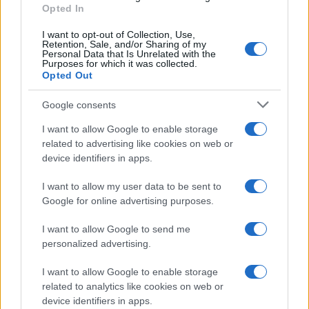
Opted In
I want to opt-out of Collection, Use,
Retention, Sale, and/or Sharing of my
Personal Data that Is Unrelated with the
Purposes for which it was collected.
Opted Out
Ricevi le nostre ultime news
Google consents
da
Google News
I want to allow Google to enable storage
related to advertising like cookies on web or
device identifiers in apps.
Condividi l'articolo
I want to allow my user data to be sent to
F
T
Pi
W
S
Google for online advertising purposes.
a
w
n
h
h
I want to allow Google to send me
ce
it
te
at
a
personalized advertising.
Articolo precedente
b
te
re
s
re
Prossimo articolo
I want to allow Google to enable storage
o
r
st
A
related to analytics like cookies on web or
device identifiers in apps.