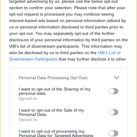
targeted advertising by us, please use the below opt-out
TEMI:
Daniela Santanchè
section to confirm your selection. Please note that after your
Ministero Turismo Sardegna
Notizie Golfo Aranci
opt-out request is processed you may continue seeing
interest-based ads based on personal information utilized by
Notizie Palau
Porto Golfo Aranci
Porto Palau
us or personal information disclosed to third parties prior to
Wi-Fi By Iyalia.it
Wi-Fi By Iyalia.it Cagliari
your opt-out. You may separately opt-out of the further
Wi-Fi By Iyalia.it Golfo Aranci
disclosure of your personal information by third parties on the
Wi-Fi By Iyalia.it Palau
Wi-Fi Golfo Aranci
IAB’s list of downstream participants. This information may
also be disclosed by us to third parties on the
IAB’s List of
Wi-Fi Palau
Downstream Participants
that may further disclose it to other
third parties.
Notizie in tempo reale?
Entra nel canale telegram di
Please note that this website/app uses one or more Google
Personal Data Processing Opt Outs
GalluraOggi.it
services and may gather and store information including but
not limited to your visit or usage behaviour. You may click to
I want to opt-out of the Sharing of my
personal data.
grant or deny consent to Google and its third-party tags to
Opted In
use your data for below specified purposes in below Google
consent section.
I want to opt-out of the Sale of my
Inviaci le tue segnalazioni,
Personal Data.
Opted In
i tuoi video e le tue foto
Su WhatsApp al numero +39
I want to opt-out of processing my
Personal Data for Targeted Advertising.
345 356 7512