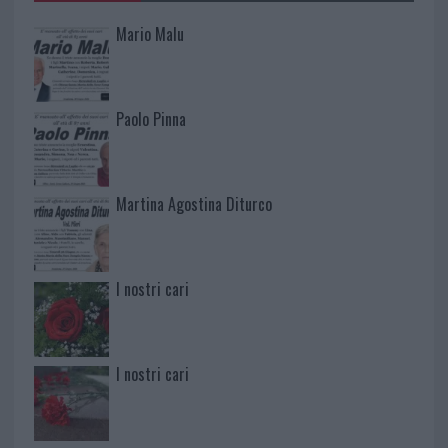
Mario Malu
Paolo Pinna
Martina Agostina Diturco
I nostri cari
I nostri cari