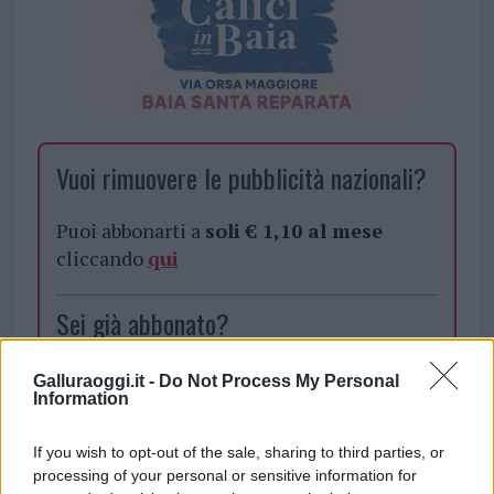
Vuoi rimuovere le pubblicità nazionali?
Puoi abbonarti a
soli € 1,10 al mese
cliccando
qui
Sei già abbonato?
Puoi effettuare l'accesso andando nella
Galluraoggi.it -
Do Not Process My Personal
Information
sezione
Login
dal menù del sito o
cliccando
qui
If you wish to opt-out of the sale, sharing to third parties, or
processing of your personal or sensitive information for