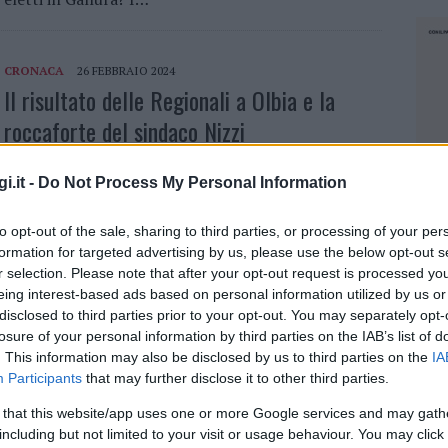
CRONACA
26 FEBBRAIO 2024
Il risultato delle Regionali a Olbia e la
roccaforte del sindaco Nizzi
Il sorpasso di Paolo Truzzu a Olbia. Olbia resta in
i.it -
Do Not Process My Personal Information
mano al centrodestra. Inizialmente sembrava che la
candidata del M5s Alessandra Todde fosse in
to opt-out of the sale, sharing to third parties, or processing of your per
vantaggio a Olbia, da sempre roccaforte…
formation for targeted advertising by us, please use the below opt-out s
r selection. Please note that after your opt-out request is processed y
eing interest-based ads based on personal information utilized by us or
disclosed to third parties prior to your opt-out. You may separately opt-
BUDDUSÒ
26 FEBBRAIO 2024
Affluenza record a Buddusò, al voto il
losure of your personal information by third parties on the IAB’s list of
. This information may also be disclosed by us to third parties on the
IA
72,9%
Participants
that may further disclose it to other third parties.
L’affluenza record a Buddusò. A Buddusò, la
 that this website/app uses one or more Google services and may gath
including but not limited to your visit or usage behaviour. You may click 
partecipazione alle urne per le elezioni regionali ha
NEC