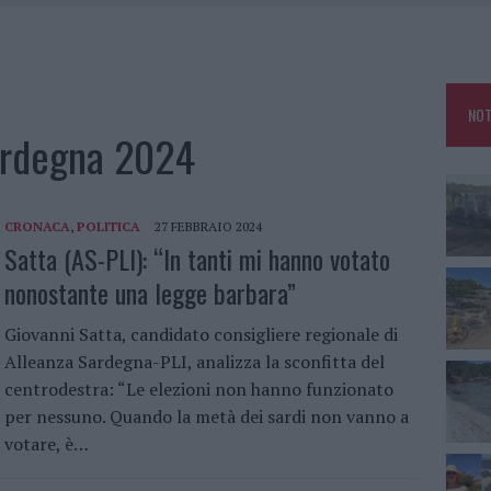
KEND A OLBIA E IN GALLURA
 BELLA ANCHE DAL VIVO: UN AMICO VIP SVELA COME FA
HE IL CENTRO ACCOGLIENZA MINORI CHIUDE
NOT
OLE, INTERVENTO DEI VIGILI DEL FUOCO A RUDALZA
Sardegna 2024
CRONACA
,
POLITICA
27 FEBBRAIO 2024
Satta (AS-PLI): “In tanti mi hanno votato
nonostante una legge barbara”
Giovanni Satta, candidato consigliere regionale di
Alleanza Sardegna-PLI, analizza la sconfitta del
centrodestra: “Le elezioni non hanno funzionato
per nessuno. Quando la metà dei sardi non vanno a
votare, è…