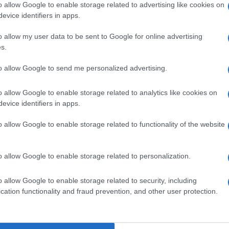
o allow Google to enable storage related to advertising like cookies on
evice identifiers in apps.
L’affluenza a Olbia per le elezioni regionali. A Olbia
alle ore 12 sono il 16,8%, pari a 8.350 votanti, il
o allow my user data to be sent to Google for online advertising
numero degli elettori che si sono recati alle urne
s.
per…
to allow Google to send me personalized advertising.
CRONACA
,
POLITICA
21 FEBBRAIO 2024
o allow Google to enable storage related to analytics like cookies on
Giorgia Meloni, Tajani e Salvini a Cagliari
evice identifiers in apps.
per lanciare lo sprint di Paolo Truzzu
o allow Google to enable storage related to functionality of the website
Giorgia Meloni scalda la Fiera di Cagliari e lancia lo
sprint finale alla candidatura di Paolo Truzzu.
o allow Google to enable storage related to personalization.
Giorgia Meloni, Antonio Tajani, Matteo Salvini,
Maurizio Lupi, Lorenzo Cesa e Gianfranco Rotondi…
o allow Google to enable storage related to security, including
cation functionality and fraud prevention, and other user protection.