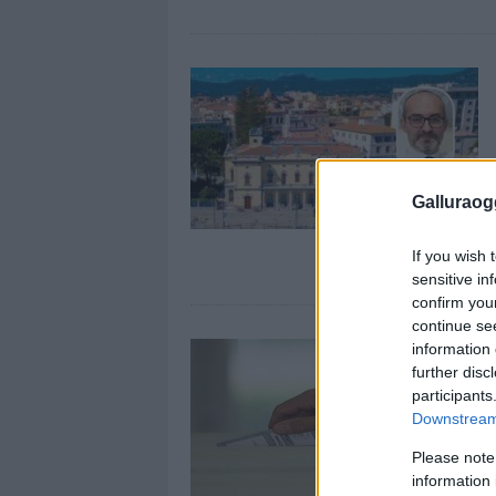
Galluraogg
If you wish 
sensitive in
confirm you
continue se
information 
further disc
participants
Downstream 
Please note
information 