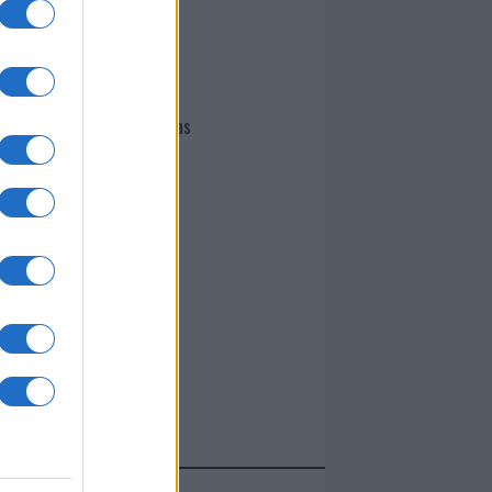
I nostri cari
Giovannimaria Cabras