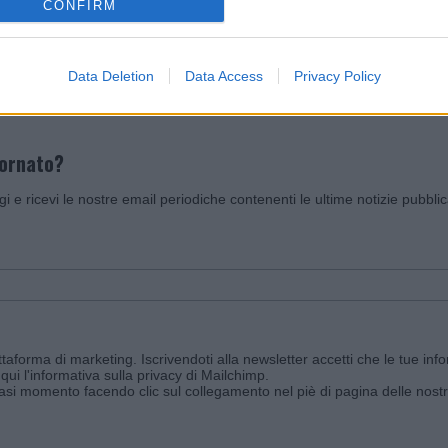
CONFIRM
Invia un Comunicato Stampa
|
Pubblicità
|
Segnala
Data Deletion
Data Access
Privacy Policy
iornato?
ggi e ricevi le nostre email periodiche contenenti le ultime notizie pubbli
aforma di marketing. Iscrivendoti alla newsletter accetti che le tue info
qui l'informativa sulla privacy di Mailchimp
.
siasi momento facendo clic sul collegamento nel piè di pagina delle nostr