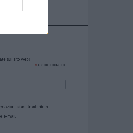
cate sul sito web!
*
campo obbligatorio
rmazioni siano trasferite a
e e-mail.