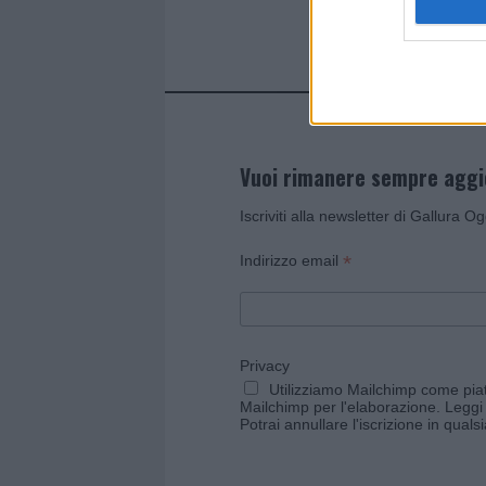
Vuoi rimanere sempre agg
Iscriviti alla newsletter di Gallura O
*
Indirizzo email
Privacy
Utilizziamo Mailchimp come piatt
Mailchimp per l'elaborazione.
Leggi 
Potrai annullare l'iscrizione in qual