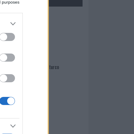
ed purposes
Mario Malu
Paolo Pinna
Martina Agostina Diturco
I nostri cari
I nostri cari