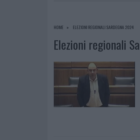
7 AGOSTO 2026
|
LE PREVISIONI METEO PER IL WEE
7 AGOSTO 2026
|
MICHELLE HUNZIKER IN GALLURA,
7 AGOSTO 2026
|
CALANGIANUS, DOPO LE POLEMIC
HOME
ELEZIONI REGIONALI SARDEGNA 2024
8 AGOSTO 2026
|
A FUOCO UN DEPOSITO CON BOMB
Elezioni regionali 