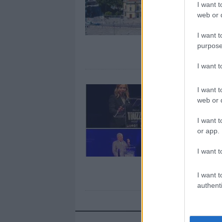
I want t
web or d
I want t
purpose
I want 
I want t
web or d
I want t
or app.
I want t
I want t
authenti