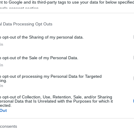
 to Google and its third-party tags to use your data for below specifi
registrato una grande affluenza, con il 72,9% degli
ogle consent section.
aventi diritto che ha esercitato il proprio…
l Data Processing Opt Outs
CRONACA
25 FEBBRAIO 2024
o opt-out of the Sharing of my personal data.
Regionali, affluenza alle 12: record sardo a
In
Buddusò
o opt-out of the Sale of my Personal Data.
Affluenza negativa a Buddusò. Le urne per l’elezione
In
del nuovo presidente della Regione Sardegna
to opt-out of processing my Personal Data for Targeted
resteranno aperte fino alle 22. In alcuni comuni
ing.
della Gallura si è registrata una partecipazione
In
minima,…
o opt-out of Collection, Use, Retention, Sale, and/or Sharing
ersonal Data that Is Unrelated with the Purposes for which it
lected.
Out
CRONACA
25 FEBBRAIO 2024
Regionali, ecco l’affluenza alle 12 nella
consents
circoscrizione di Olbia