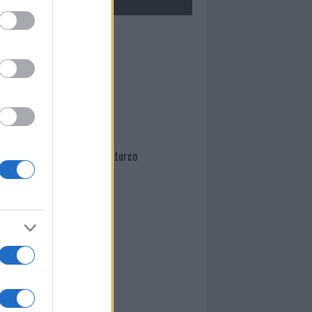
Mario Malu
Paolo Pinna
Martina Agostina Diturco
I nostri cari
I nostri cari