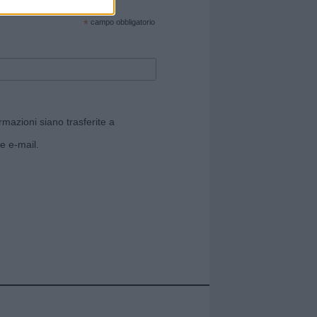
cate sul sito web!
*
campo obbligatorio
rmazioni siano trasferite a
e e-mail.