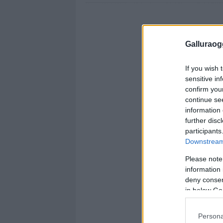
Galluraogg
If you wish 
sensitive in
confirm you
continue se
information 
further disc
participants
Downstream 
Please note
information 
deny consent
in below Go
Persona