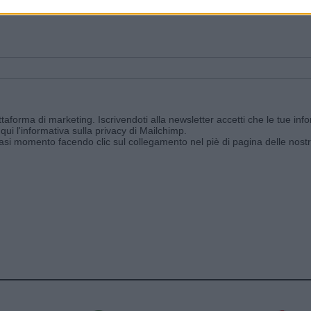
ggi e ricevi le nostre email periodiche contenenti le ultime notizie pubbli
aforma di marketing. Iscrivendoti alla newsletter accetti che le tue info
qui l'informativa sulla privacy di Mailchimp
.
siasi momento facendo clic sul collegamento nel piè di pagina delle nostr