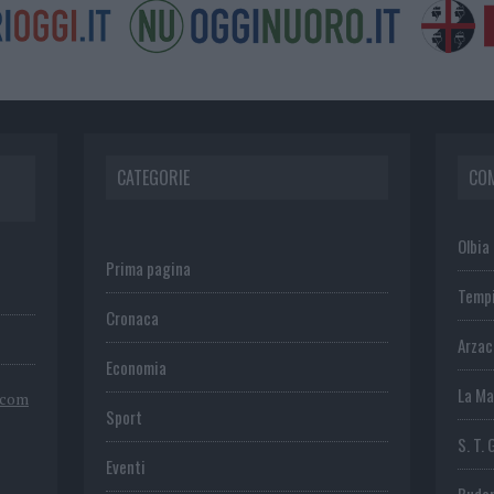
CATEGORIE
CO
Olbia
Prima pagina
Temp
Cronaca
Arza
Economia
La Ma
.com
Sport
S. T. 
Eventi