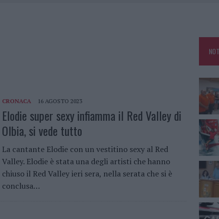
E CALDO TORNANO PROTAGONISTI
A IL CAMPO BASE: L’INAUGURAZIONE
: GRANDE PARTECIPAZIONE PER IL SUO RACCONTO
NOT
RO ACCOGLIENZA MINORI, ALBIERI: “EPISODI GRAVISSIMI”
CRONACA
16 AGOSTO 2023
Elodie super sexy infiamma il Red Valley di
Olbia, si vede tutto
La cantante Elodie con un vestitino sexy al Red
Valley. Elodie è stata una degli artisti che hanno
chiuso il Red Valley ieri sera, nella serata che si è
conclusa…