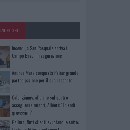
IZIE RECENTI
Incendi, a San Pasquale arriva il
Campo Base: l’inaugurazione
Andrea Mura conquista Palau: grande
partecipazione per il suo racconto
Calangianus, allarme sul centro
accoglienza minori, Albieri: “Episodi
gravissimi”
Gallura, finti clienti svuotano le suite:
furto da 50mila nel resort