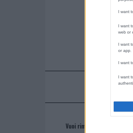
I want 
I want t
web or d
I want t
or app.
I want t
I want t
authenti
Vuoi rimanere sempre agg