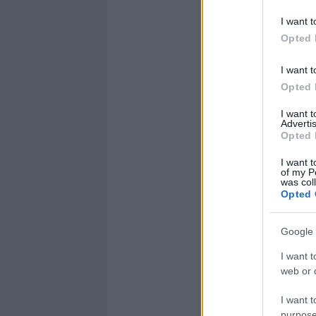
I want t
Opted 
I want t
Opted 
I want 
Advertis
Opted 
I want t
of my P
was col
Opted 
Google 
I want t
web or d
I want t
purpose