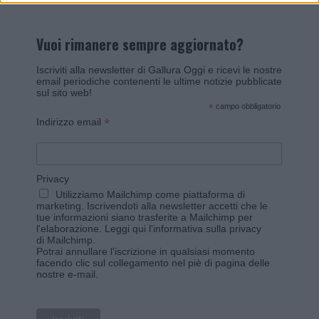
Vuoi rimanere sempre aggiornato?
Iscriviti alla newsletter di Gallura Oggi e ricevi le nostre
email periodiche contenenti le ultime notizie pubblicate
sul sito web!
*
campo obbligatorio
*
Indirizzo email
Privacy
Utilizziamo Mailchimp come piattaforma di
marketing. Iscrivendoti alla newsletter accetti che le
tue informazioni siano trasferite a Mailchimp per
l'elaborazione.
Leggi qui l'informativa sulla privacy
di Mailchimp
.
Potrai annullare l'iscrizione in qualsiasi momento
facendo clic sul collegamento nel piè di pagina delle
nostre e-mail.