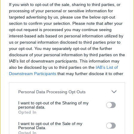
50mila nel resort
If you wish to opt-out of the sale, sharing to third parties, or
processing of your personal or sensitive information for
targeted advertising by us, please use the below opt-out
Meteo Olbia 7 agosto, sole e caldo tornano
section to confirm your selection. Please note that after your
protagonisti
opt-out request is processed you may continue seeing
interest-based ads based on personal information utilized by
us or personal information disclosed to third parties prior to
Test tunnel Olbia: rampe chiuse ancora fino a
your opt-out. You may separately opt-out of the further
fine agosto
disclosure of your personal information by third parties on the
IAB’s list of downstream participants. This information may
also be disclosed by us to third parties on the
IAB’s List of
Aggius conquista la classifica delle mete più
Downstream Participants
that may further disclose it to other
third parties.
amate dell’estate 2026
Please note that this website/app uses one or more Google
Personal Data Processing Opt Outs
services and may gather and store information including but
not limited to your visit or usage behaviour. You may click to
I want to opt-out of the Sharing of my
personal data.
grant or deny consent to Google and its third-party tags to
Opted In
use your data for below specified purposes in below Google
consent section.
I want to opt-out of the Sale of my
Personal Data.
Opted In