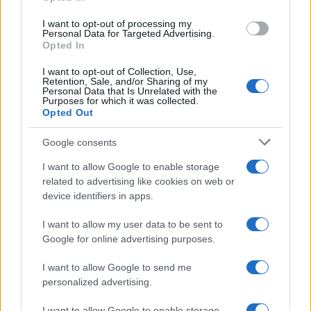
I want to opt-out of processing my
Personal Data for Targeted Advertising.
Opted In
NECROLOGIE
I want to opt-out of Collection, Use,
Retention, Sale, and/or Sharing of my
Personal Data that Is Unrelated with the
Mario Malu
Purposes for which it was collected.
Opted Out
Google consents
Paolo Pinna
I want to allow Google to enable storage
related to advertising like cookies on web or
device identifiers in apps.
Martina Agostina Diturco
I want to allow my user data to be sent to
Google for online advertising purposes.
I want to allow Google to send me
I nostri cari
personalized advertising.
I want to allow Google to enable storage