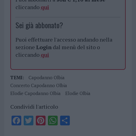
cliccando
qui
Sei già abbonato?
Puoi effettuare l'accesso andando nella
sezione
Login
dal menù del sito o
cliccando
qui
TEMI:
Capodanno Olbia
Concerto Capodanno Olbia
Elodie Capodanno Olbia
Elodie Olbia
Condividi l'articolo
F
T
Pi
W
S
a
w
n
h
h