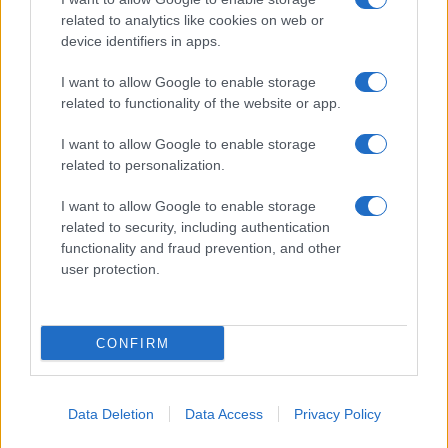
related to analytics like cookies on web or
I nostri cari
device identifiers in apps.
I want to allow Google to enable storage
related to functionality of the website or app.
I nostri cari
I want to allow Google to enable storage
related to personalization.
Giovannimaria Cabras
I want to allow Google to enable storage
related to security, including authentication
functionality and fraud prevention, and other
user protection.
CONFIRM
Invia un Comunicato Stampa
|
Pubblicità
|
Segnala
Data Deletion
Data Access
Privacy Policy