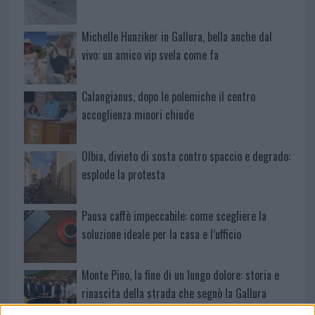
Michelle Hunziker in Gallura, bella anche dal
vivo: un amico vip svela come fa
Calangianus, dopo le polemiche il centro
accoglienza minori chiude
Olbia, divieto di sosta contro spaccio e degrado:
esplode la protesta
Pausa caffè impeccabile: come scegliere la
soluzione ideale per la casa e l’ufficio
Monte Pino, la fine di un lungo dolore: storia e
rinascita della strada che segnò la Gallura