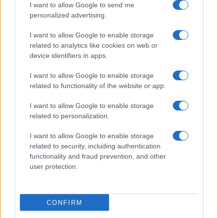
I want to allow Google to send me
personalized advertising.
I want to allow Google to enable storage
Invia un Comunicato Stampa
|
Pubblicità
|
Segnala
related to analytics like cookies on web or
device identifiers in apps.
I want to allow Google to enable storage
related to functionality of the website or app.
Vuoi rimanere sempre aggiornato?
I want to allow Google to enable storage
related to personalization.
Iscriviti alla newsletter di Gallura Oggi e ricevi le nostre
email periodiche contenenti le ultime notizie pubblicate
sul sito web!
I want to allow Google to enable storage
*
campo obbligatorio
related to security, including authentication
*
Indirizzo email
functionality and fraud prevention, and other
user protection.
Privacy
CONFIRM
Utilizziamo Mailchimp come piattaforma di
marketing. Iscrivendoti alla newsletter accetti che le