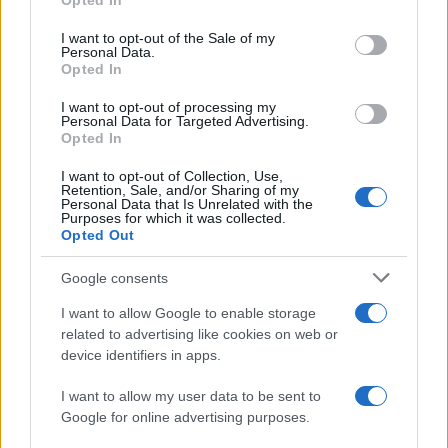
Opted In
Martina Agostina Diturco
use your data for below specified purposes in below Google
consent section.
I want to opt-out of the Sale of my
Personal Data.
Opted In
I nostri cari
I want to opt-out of processing my
Personal Data for Targeted Advertising.
Opted In
I nostri cari
I want to opt-out of Collection, Use,
Retention, Sale, and/or Sharing of my
Personal Data that Is Unrelated with the
Purposes for which it was collected.
Opted Out
I nostri cari
Google consents
I want to allow Google to enable storage
related to advertising like cookies on web or
Giovannimaria Cabras
device identifiers in apps.
I want to allow my user data to be sent to
Google for online advertising purposes.