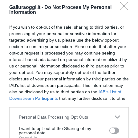
Galluraoggi.it -
Do Not Process My Personal
Information
If you wish to opt-out of the sale, sharing to third parties, or
processing of your personal or sensitive information for
targeted advertising by us, please use the below opt-out
section to confirm your selection. Please note that after your
opt-out request is processed you may continue seeing
interest-based ads based on personal information utilized by
us or personal information disclosed to third parties prior to
NECROLOGIE
your opt-out. You may separately opt-out of the further
disclosure of your personal information by third parties on the
IAB’s list of downstream participants. This information may
Mario Malu
also be disclosed by us to third parties on the
IAB’s List of
Downstream Participants
that may further disclose it to other
third parties.
Paolo Pinna
Please note that this website/app uses one or more Google
Personal Data Processing Opt Outs
services and may gather and store information including but
not limited to your visit or usage behaviour. You may click to
I want to opt-out of the Sharing of my
personal data.
grant or deny consent to Google and its third-party tags to