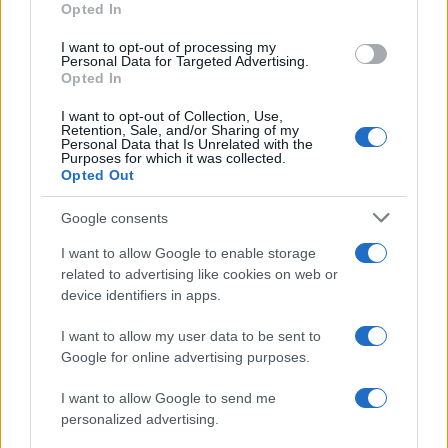
Opted In
I want to opt-out of processing my
Personal Data for Targeted Advertising.
Opted In
Vuoi rimanere sempre aggiornato?
I want to opt-out of Collection, Use,
Iscriviti alla newsletter di Gallura Oggi e ricevi le nostre
Retention, Sale, and/or Sharing of my
email periodiche contenenti le ultime notizie pubblicate
Personal Data that Is Unrelated with the
sul sito web!
Purposes for which it was collected.
Opted Out
*
campo obbligatorio
*
Indirizzo email
Google consents
I want to allow Google to enable storage
related to advertising like cookies on web or
Privacy
device identifiers in apps.
Utilizziamo Mailchimp come piattaforma di
marketing. Iscrivendoti alla newsletter accetti che le
tue informazioni siano trasferite a Mailchimp per
I want to allow my user data to be sent to
l'elaborazione.
Leggi qui l'informativa sulla privacy
Google for online advertising purposes.
di Mailchimp
.
Potrai annullare l'iscrizione in qualsiasi momento
facendo clic sul collegamento nel piè di pagina delle
I want to allow Google to send me
nostre e-mail.
personalized advertising.