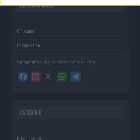
P.I. 02839380306
Chi siamo
Codice etico
Immagini stock di
it.depositphotos.com
CATEGORIE
Prima pagina