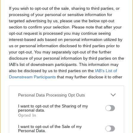
If you wish to opt-out of the sale, sharing to third parties, or
processing of your personal or sensitive information for
I nostri cari
targeted advertising by us, please use the below opt-out
section to confirm your selection. Please note that after your
opt-out request is processed you may continue seeing
interest-based ads based on personal information utilized by
I nostri cari
us or personal information disclosed to third parties prior to
your opt-out. You may separately opt-out of the further
disclosure of your personal information by third parties on the
IAB’s list of downstream participants. This information may
Giovannimaria Cabras
also be disclosed by us to third parties on the
IAB’s List of
Downstream Participants
that may further disclose it to other
third parties.
Please note that this website/app uses one or more Google
Personal Data Processing Opt Outs
services and may gather and store information including but
not limited to your visit or usage behaviour. You may click to
I want to opt-out of the Sharing of my
personal data.
grant or deny consent to Google and its third-party tags to
Opted In
use your data for below specified purposes in below Google
Invia un Comunicato Stampa
|
Pubblicità
|
Segnala
consent section.
I want to opt-out of the Sale of my
Personal Data.