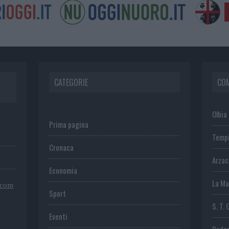
CATEGORIE
CO
Olbia
Prima pagina
Temp
Cronaca
Arza
Economia
La Ma
.com
Sport
S. T. 
Eventi