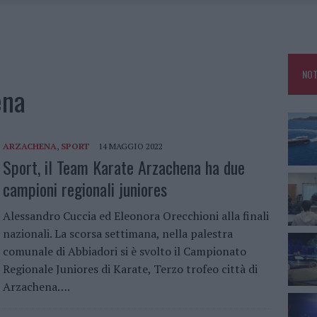
25, PAURA TRA OLBIA E ARZACHENA
NCIALE AD ARZACHENA, UN FERITO
CON AVIS OLBIA AL DELTA CENTER
NOT
A SMERALDA, 20 ARRESTI E 135 DENUNCE
ena
ARZACHENA
,
SPORT
14 MAGGIO 2022
Sport, il Team Karate Arzachena ha due
campioni regionali juniores
Alessandro Cuccia ed Eleonora Orecchioni alla finali
nazionali. La scorsa settimana, nella palestra
comunale di Abbiadori si è svolto il Campionato
Regionale Juniores di Karate, Terzo trofeo città di
Arzachena….