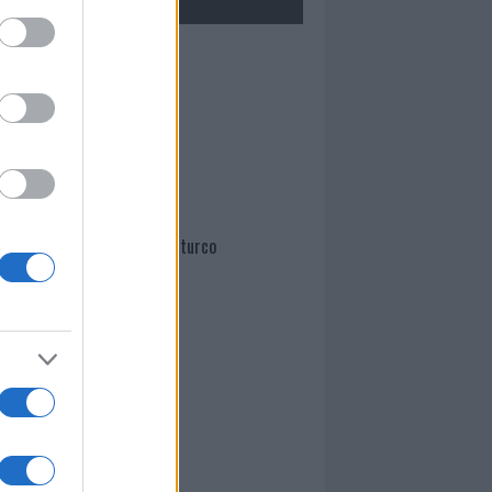
Mario Malu
Paolo Pinna
Martina Agostina Diturco
I nostri cari
I nostri cari