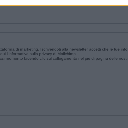
ggi e ricevi le nostre email periodiche contenenti le ultime notizie pubbli
aforma di marketing. Iscrivendoti alla newsletter accetti che le tue info
qui l'informativa sulla privacy di Mailchimp
.
siasi momento facendo clic sul collegamento nel piè di pagina delle nostr