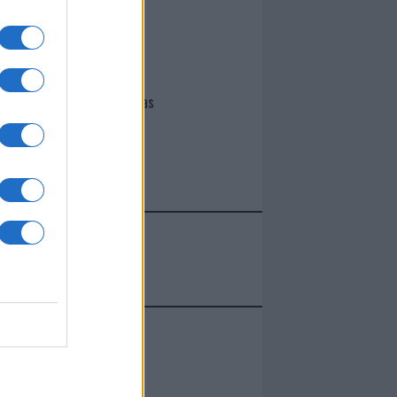
I nostri cari
Giovannimaria Cabras