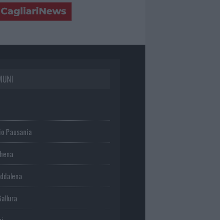
MUNI
io Pausania
chena
ddalena
Gallura