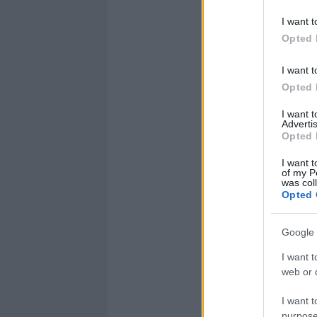
I want t
Opted 
I want t
Opted 
I want 
Advertis
Opted 
I want t
of my P
was col
Opted 
Google 
I want t
web or d
I want t
purpose