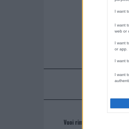
I want 
I want t
web or d
I want t
or app.
I want t
I want t
authenti
Vuoi rimanere sempre agg