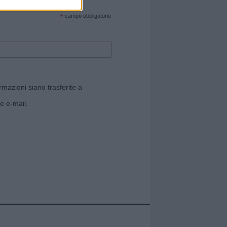
cate sul sito web!
*
campo obbligatorio
rmazioni siano trasferite a
e e-mail.