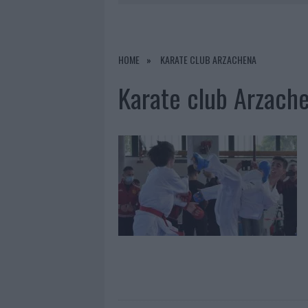
9 AGOSTO 2026
|
INCIDENTE SULLA PROVINCIALE 1
9 AGOSTO 2026
|
INCIDENTE SULLA STRADA PROVI
8 AGOSTO 2026
|
SANGUE, MUSICA E SOLIDARIETÀ 
HOME
KARATE CLUB ARZACHENA
9 AGOSTO 2026
|
CONTROLLI RAFFORZATI IN COST
Karate club Arzach