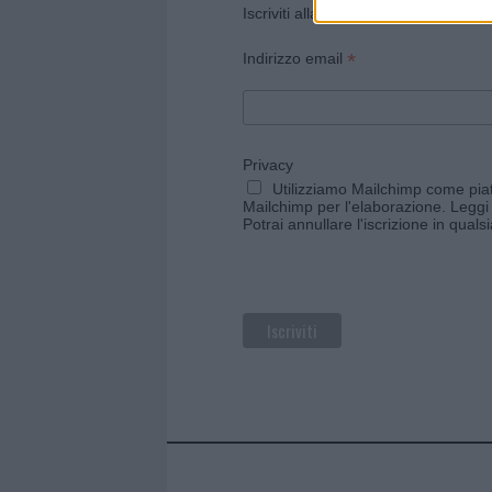
Iscriviti alla newsletter di Gallura O
*
Indirizzo email
Privacy
Utilizziamo Mailchimp come piatt
Mailchimp per l'elaborazione.
Leggi 
Potrai annullare l'iscrizione in qual