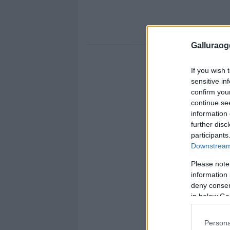
Galluraogg
If you wish 
sensitive in
confirm you
continue se
information 
further disc
participants
Downstream 
Please note
information 
deny consent
in below Go
Persona