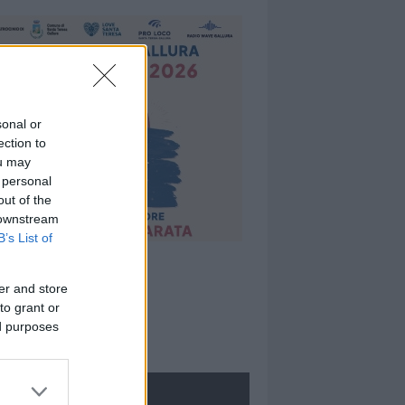
sonal or
ection to
ou may
 personal
out of the
 downstream
B’s List of
er and store
to grant or
ed purposes
ROLOGIE