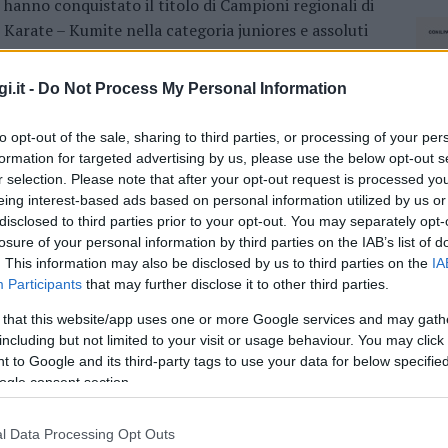
hanno conquistato il titolo di Campioni regionali di
Karate – Kumite nella categoria juniores e assoluti
senior…
i.it -
Do Not Process My Personal Information
to opt-out of the sale, sharing to third parties, or processing of your per
formation for targeted advertising by us, please use the below opt-out s
r selection. Please note that after your opt-out request is processed y
eing interest-based ads based on personal information utilized by us or
disclosed to third parties prior to your opt-out. You may separately opt-
losure of your personal information by third parties on the IAB’s list of
. This information may also be disclosed by us to third parties on the
IA
Participants
that may further disclose it to other third parties.
 that this website/app uses one or more Google services and may gath
including but not limited to your visit or usage behaviour. You may click 
 to Google and its third-party tags to use your data for below specifi
ogle consent section.
l Data Processing Opt Outs
NEC