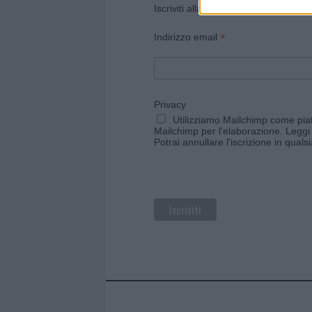
Iscriviti alla newsletter di Gallura O
*
Indirizzo email
Privacy
Utilizziamo Mailchimp come piatt
Mailchimp per l'elaborazione.
Leggi 
Potrai annullare l'iscrizione in qual