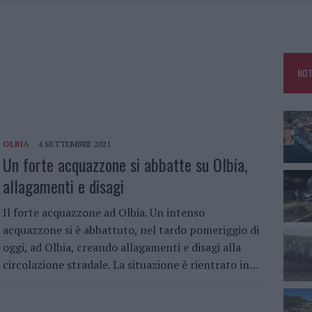
OLE, INTERVENTO DEI VIGILI DEL FUOCO A RUDALZA
IAMME A LA MADDALENA, INCENDIO A MONTI D’À RENA
KEND A OLBIA E IN GALLURA
NOT
, LA VICESINDACO: “ORGOGLIO E DISCREZIONE PER VISITA PRIVATA”
OLBIA
4 SETTEMBRE 2021
Un forte acquazzone si abbatte su Olbia,
allagamenti e disagi
Il forte acquazzone ad Olbia. Un intenso
acquazzone si è abbattuto, nel tardo pomeriggio di
oggi, ad Olbia, creando allagamenti e disagi alla
circolazione stradale. La situazione è rientrato in…