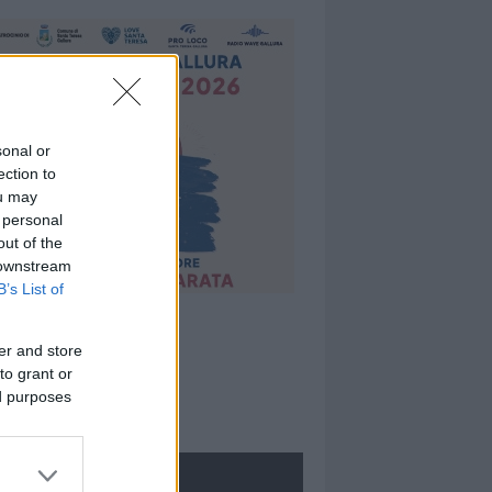
sonal or
ection to
ou may
 personal
out of the
 downstream
B’s List of
er and store
to grant or
ed purposes
ROLOGIE