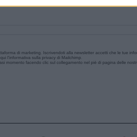
ggi e ricevi le nostre email periodiche contenenti le ultime notizie pubbli
aforma di marketing. Iscrivendoti alla newsletter accetti che le tue info
qui l'informativa sulla privacy di Mailchimp
.
siasi momento facendo clic sul collegamento nel piè di pagina delle nostr