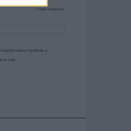
cate sul sito web!
*
campo obbligatorio
rmazioni siano trasferite a
e e-mail.