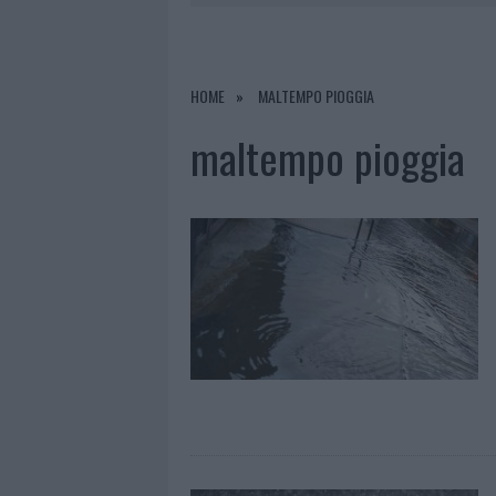
8 AGOSTO 2026
|
A FUOCO UN DEPOSITO CON BOMB
8 AGOSTO 2026
|
RISTORANTE DISTRUTTO DALLE F
7 AGOSTO 2026
|
LE PREVISIONI METEO PER IL WEE
HOME
MALTEMPO PIOGGIA
8 AGOSTO 2026
|
GIORGIA MELONI A LA MADDALENA
maltempo pioggia