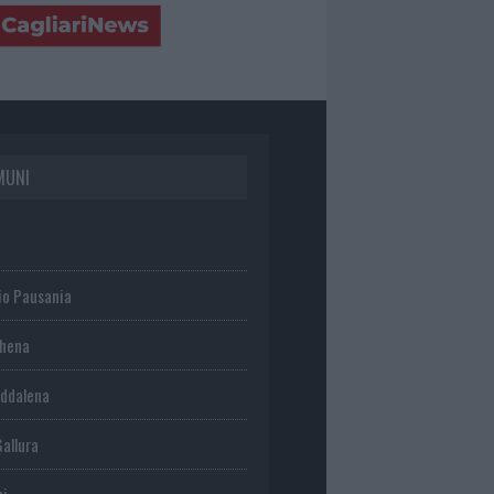
MUNI
io Pausania
chena
ddalena
Gallura