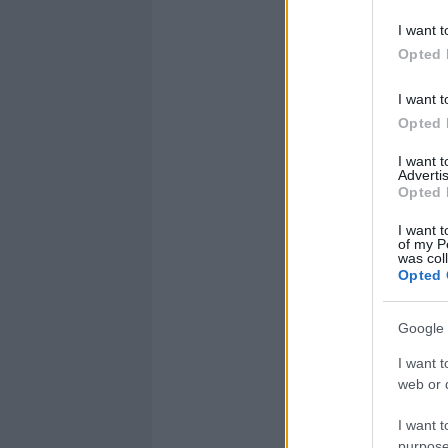
I want t
Opted 
I want t
Opted 
I want 
Advertis
Opted 
I want t
of my P
was col
Opted 
Google 
I want t
web or d
I want t
purpose