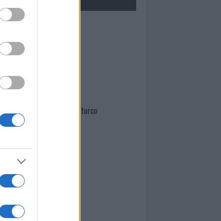
Mario Malu
Paolo Pinna
Martina Agostina Diturco
I nostri cari
I nostri cari