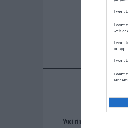
I want 
I want t
web or d
I want t
or app.
I want t
I want t
authenti
Vuoi rimanere sempre agg