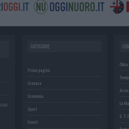
CATEGORIE
CO
Olbia
Prima pagina
Temp
Cronaca
Arza
Economia
La Ma
.com
Sport
S. T. 
Eventi