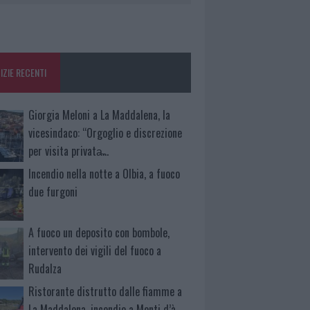
IZIE RECENTI
Giorgia Meloni a La Maddalena, la
vicesindaco: “Orgoglio e discrezione
per visita privata̶…
Incendio nella notte a Olbia, a fuoco
due furgoni
A fuoco un deposito con bombole,
intervento dei vigili del fuoco a
Rudalza
Ristorante distrutto dalle fiamme a
La Maddalena, incendio a Monti d’à