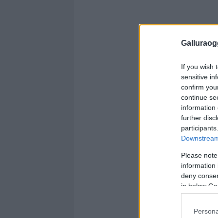
Galluraogg
If you wish 
sensitive in
confirm you
continue se
information 
further disc
participants
Downstream 
Please note
information 
deny consent
in below Go
Persona