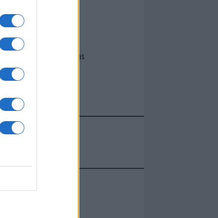
I nostri cari
Giovannimaria Cabras