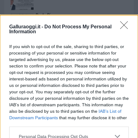
Paolo Pinna
Galluraoggi.it -
Do Not Process My Personal
Information
Martina Agostina Diturco
If you wish to opt-out of the sale, sharing to third parties, or
processing of your personal or sensitive information for
targeted advertising by us, please use the below opt-out
section to confirm your selection. Please note that after your
I nostri cari
opt-out request is processed you may continue seeing
interest-based ads based on personal information utilized by
us or personal information disclosed to third parties prior to
your opt-out. You may separately opt-out of the further
I nostri cari
disclosure of your personal information by third parties on the
IAB’s list of downstream participants. This information may
also be disclosed by us to third parties on the
IAB’s List of
Downstream Participants
that may further disclose it to other
I nostri cari
third parties.
Please note that this website/app uses one or more Google
Personal Data Processing Opt Outs