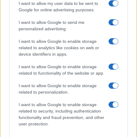
I want to allow my user data to be sent to
Google for online advertising purposes.
I want to allow Google to send me
Privacy
personalized advertising.
Utilizziamo Mailchimp come piattaforma di
marketing. Iscrivendoti alla newsletter accetti che le
tue informazioni siano trasferite a Mailchimp per
I want to allow Google to enable storage
l'elaborazione.
Leggi qui l'informativa sulla privacy
related to analytics like cookies on web or
di Mailchimp
.
device identifiers in apps.
Potrai annullare l'iscrizione in qualsiasi momento
facendo clic sul collegamento nel piè di pagina delle
nostre e-mail.
I want to allow Google to enable storage
related to functionality of the website or app.
I want to allow Google to enable storage
related to personalization.
I want to allow Google to enable storage
related to security, including authentication
functionality and fraud prevention, and other
user protection.