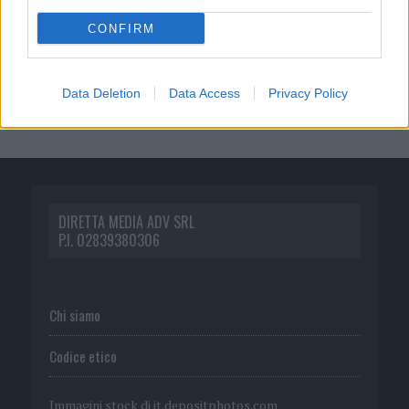
CONFIRM
Data Deletion
Data Access
Privacy Policy
DIRETTA MEDIA ADV SRL
P.I. 02839380306
Chi siamo
Codice etico
Immagini stock di
it.depositphotos.com