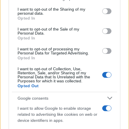
services and may gather and store information including but
Giovannimaria Cabras
not limited to your visit or usage behaviour. You may click to
I want to opt-out of the Sharing of my
personal data.
grant or deny consent to Google and its third-party tags to
Opted In
use your data for below specified purposes in below Google
consent section.
I want to opt-out of the Sale of my
Personal Data.
Opted In
I want to opt-out of processing my
Personal Data for Targeted Advertising.
Invia un Comunicato Stampa
|
Pubblicità
|
Segnala
Opted In
I want to opt-out of Collection, Use,
Retention, Sale, and/or Sharing of my
Personal Data that Is Unrelated with the
Purposes for which it was collected.
Opted Out
Vuoi rimanere sempre aggiornato?
Google consents
Iscriviti alla newsletter di Gallura Oggi e ricevi le nostre
I want to allow Google to enable storage
email periodiche contenenti le ultime notizie pubblicate
related to advertising like cookies on web or
sul sito web!
device identifiers in apps.
*
campo obbligatorio
*
Indirizzo email