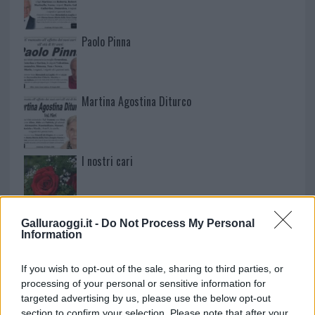
Paolo Pinna
Martina Agostina Diturco
I nostri cari
I nostri cari
Galluraoggi.it -
Do Not Process My Personal
Information
If you wish to opt-out of the sale, sharing to third parties, or
I nostri cari
processing of your personal or sensitive information for
targeted advertising by us, please use the below opt-out
section to confirm your selection. Please note that after your